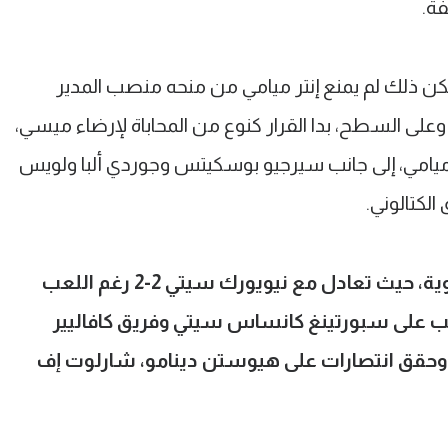
فة.
 لكن ذلك لم يمنع إنتر ميامي من منحه منصب المدير
فني للفريق الأول في 26 نوفمبر 2024. وعلى السطح، بدا القرار كنوع من المحاباة لإرضاء ميسي،
يامي، إلى جانب سيرجيو بوسكيتس وجوردي ألبا ولويس
الكتالوني.
ومع ذلك، بدأ عهد ماسكيرانو بداية قوية، حيث تعادل مع نيويورك سيتي 2-2 رغم اللعب
90 دقيقة، ثم تغلب على سبورتينغ كانساس سيتي وفريق كافاليير
، وحقق انتصارات على هيوستن دينامو، شارلوت إف