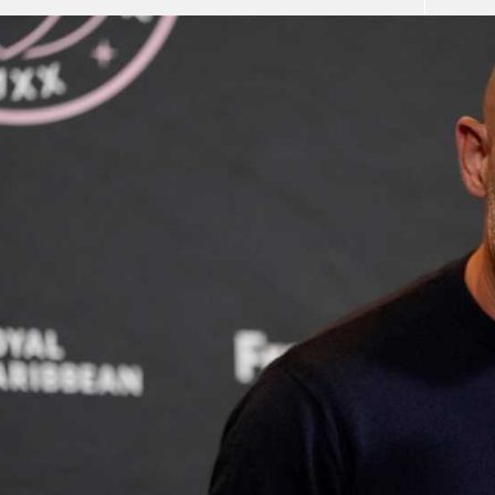
آسيا
دوري أبطال أوروبا
لسعودي للمحترفين
أمريكا
القسم الثاني
ل أوروبا
ركن الألعاب
رياضات أخرى
ل إفريقيا