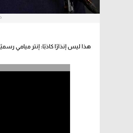
خا
هذا ليس إنذارًا كاذبًا: إنتر ميامي رسميً