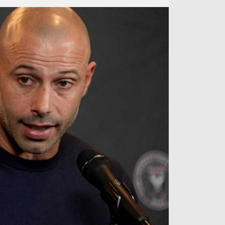
آراء حرة
الدوري ا
ركن الألعاب
دوري أبطا
دوري أبطا
كل البطولات