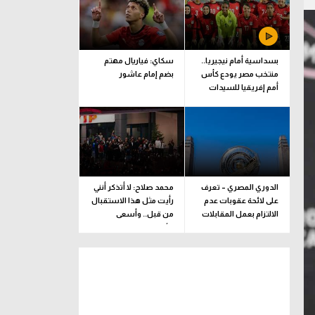
بسداسية أمام نيجيريا..
سكاي: فياريال مهتم
منتخب مصر يودع كأس
بضم إمام عاشور
أمم إفريقيا للسيدات
الدوري المصري – تعرف
محمد صلاح: لا أتذكر أنني
على لائحة عقوبات عدم
رأيت مثل هذا الاستقبال
الالتزام بعمل المقابلات
من قبل.. وأسعى
التلفزيونية
للألقاب مع الفريق