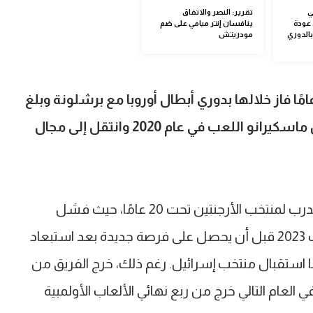
ي
تقرير: النصر والاتفاق
عودة
ينافسان إنتر ميامي على ضم
بالدوري
مودريتش
د مسيرة لعب مذهلة استمرت 17 عامًا فاز خلالها بدوري أبطال أوروبا مع برشلونة وبلغ
نهائي كأس العالم مع الأرجنتين، اعتزل ماسكيرانو اللعب في عام 2020 وانتقل إلى مجال
لكنه واجه صعوبات في منصبه الأول كمدرب لمنتخب الأرجنتين تحت 20 عامًا، حيث فشل
المنتخب في التأهل لكأس العالم للشباب 2023 قبل أن يحصل على فرصة جديدة بعد استبعاد
ستقبال منتخب إسرائيل. رغم ذلك، خرج الفريق من
لـ16 بعد الخسارة أمام نيجيريا 2-0، وفي العام التالي خرج من ربع نهائي الألعاب الأولمبية