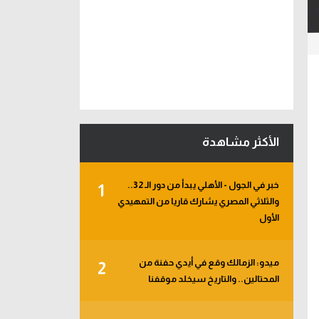
الأكثر مشاهدة
خبر في الجول - الأهلي يبدأ من دور الـ 32..
1
والثلاثي المصري يشارك قاريا من التمهيدي
الأول
ميدو: الزمالك وقع في أيدي حفنة من
2
المحتالين.. والتاريخ سيخلد موقفنا