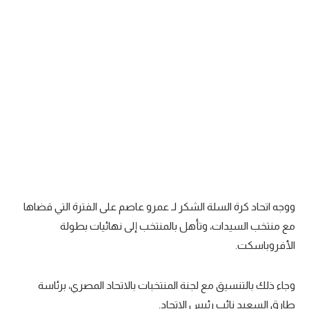
سعودي في الجول
الدوري الإنجليزي
الدوري الإسباني
دوري أبطال أوروبا
القسم الثاني
رياضات أخرى
أمم إفريقيا
ووجه اتحاد كرة السلة الشكر لـ عمرو عاصم على الفترة التي قضاها
كرة السلة الأمريكية
مع منتخب السيدات، وتأهل بالمنتخب إلى نهائيات بطولة
كرة سلة
الأفروباسكت.
كرة يد
وجاء ذلك بالتنسيق مع لجنة المنتخبات بالاتحاد المصري، برئاسة
كرة طائرة
طارق السعيد نائب رئيس الاتحاد.