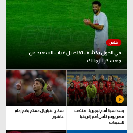
في الجول يكشف تفاصيل غياب السعيد عن
معسكر الزمالك
بسداسية أمام نيجيريا.. منتخب
سكاي: فياريال مهتم بضم إمام
مصر يودع كأس أمم إفريقيا
عاشور
للسيدات