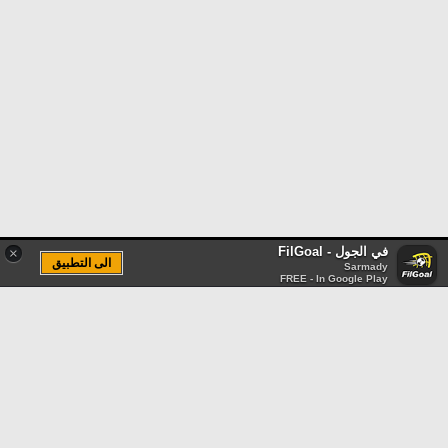
في الجول - FilGoal
×
الى التطبيق
Sarmady
FREE - In Google Play