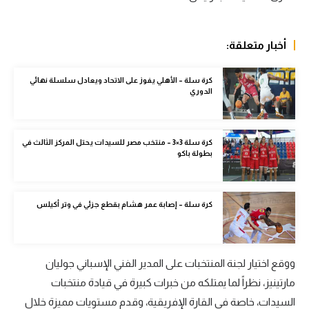
الوطن العربي
في المونديال
أخبار متعلقة:
رياضة نسائية
كرة سلة – الأهلي يفوز على الاتحاد ويعادل سلسلة نهائي
الدوري
آسيا
أمريكا
كرة سلة 3×3 – منتخب مصر للسيدات يحتل المركز الثالث في
ركن الألعاب
بطولة باكو
أقسام خاصة
كرة سلة – إصابة عمر هشام بقطع جزئي في وتر أكيلس
Gamers
ميركاتو
ووقع اختيار لجنة المنتخبات على المدير الفني الإسباني جوليان
تحقيق في الجول
مارتينيز، نظراً لما يمتلكه من خبرات كبيرة في قيادة منتخبات
تقرير في الجول
السيدات، خاصة في القارة الإفريقية، وقدم مستويات مميزة خلال