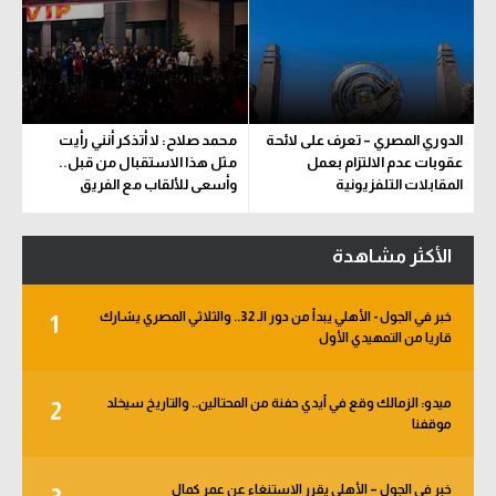
الدوري المصري – تعرف على لائحة
محمد صلاح: لا أتذكر أنني رأيت
عقوبات عدم الالتزام بعمل
مثل هذا الاستقبال من قبل..
المقابلات التلفزيونية
وأسعى للألقاب مع الفريق
الأكثر مشاهدة
خبر في الجول - الأهلي يبدأ من دور الـ 32.. والثلاثي المصري يشارك
1
قاريا من التمهيدي الأول
ميدو: الزمالك وقع في أيدي حفنة من المحتالين.. والتاريخ سيخلد
2
موقفنا
خبر في الجول – الأهلي يقرر الاستنغاء عن عمر كمال