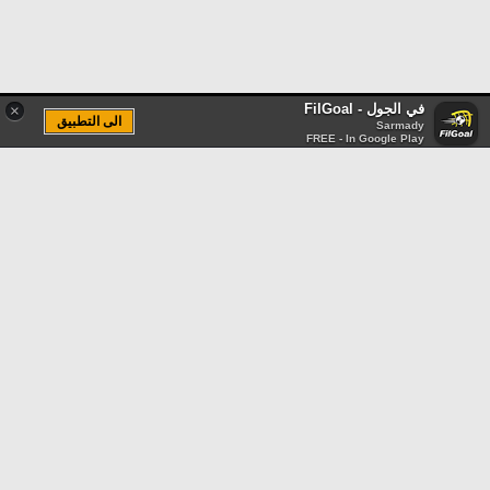
في الجول - FilGoal
×
الى التطبيق
Sarmady
FREE - In Google Play