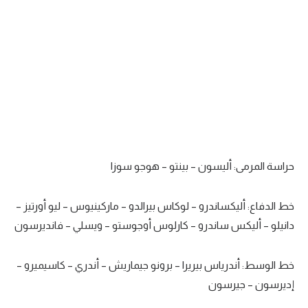
تحليل في الجول
حكايات في الجول
كويز في الجول
فيديو في الجول
حراسة المرمى: أليسون – بينتو – هوجو سوزا
خط الدفاع: أليكساندرو – لوكاس بيرالدو – ماركينيوس – ليو أورتيز –
دانيلو – أليكس ساندرو – كارلوس أوجوستو – ويسلي – فانديرسون
خط الوسط: أندرياس بيريرا – برونو جيماريش – أندري – كاسيميرو –
إديرسون – جيرسون