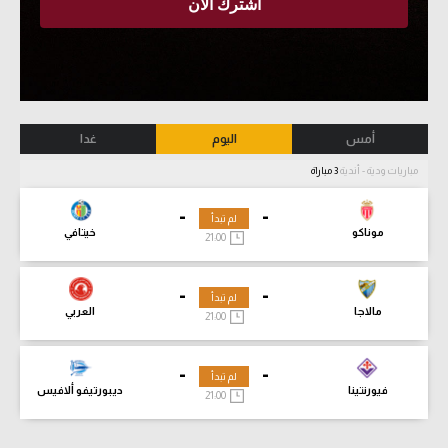
أمس
اليوم
غدا
مباريات ودية - أندية
3 مباراة
-
-
لم تبدأ
موناكو
خيتافي
21:00
-
-
لم تبدأ
مالاجا
العربي
21:00
-
-
لم تبدأ
فيورنتينا
ديبورتيفو ألافيس
21:00