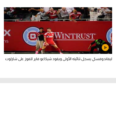
ليفاندوفسكي يسجل ثنائيته الأولى ويقود شيكاغو فاير للفوز على شارلوت