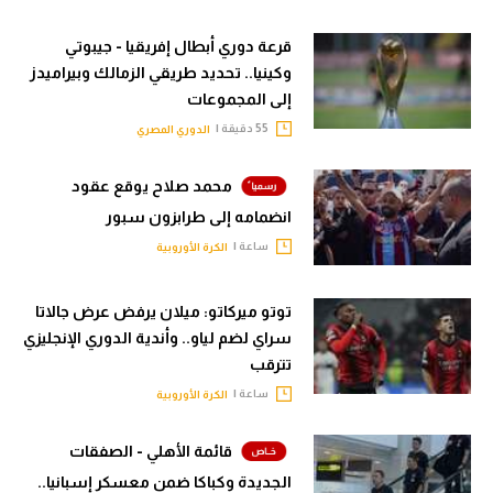
قرعة دوري أبطال إفريقيا - جيبوتي
وكينيا.. تحديد طريقي الزمالك وبيراميدز
إلى المجموعات
55 دقيقة |
الدوري المصري
محمد صلاح يوقع عقود
انضمامه إلى طرابزون سبور
ساعة |
الكرة الأوروبية
توتو ميركاتو: ميلان يرفض عرض جالاتا
سراي لضم لياو.. وأندية الدوري الإنجليزي
تترقب
ساعة |
الكرة الأوروبية
قائمة الأهلي - الصفقات
الجديدة وكباكا ضمن معسكر إسبانيا..