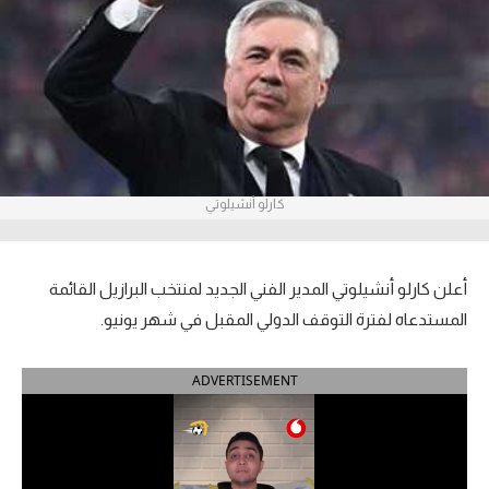
آراء حرة
ركن الألعاب
بطولات
أمريكا 2026
كارلو أنشيلوتي
الدوري المصري
الدوري الإنجليزي الممتاز
أعلن كارلو أنشيلوتي المدير الفني الجديد لمنتخب البرازيل القائمة
المستدعاه لفترة التوقف الدولي المقبل في شهر يونيو.
الدوري الإسباني
ADVERTISEMENT
الدوري الإيطالي
الدوري الألماني
الدوري الفرنسي