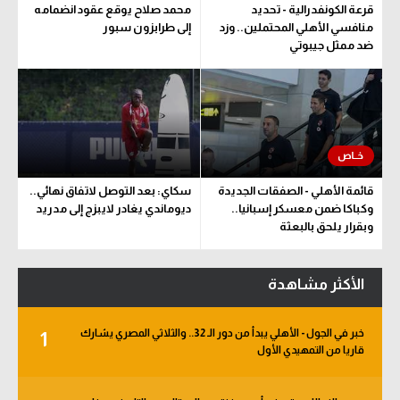
قرعة الكونفدرالية - تحديد
محمد صلاح يوقع عقود انضمامه
منافسي الأهلي المحتملين.. وزد
إلى طرابزون سبور
ضد ممثل جيبوتي
قائمة الأهلي - الصفقات الجديدة
سكاي: بعد التوصل لاتفاق نهائي..
وكباكا ضمن معسكر إسبانيا..
ديوماندي يغادر لايبزج إلى مدريد
وبقرار يلحق بالبعثة
الأكثر مشاهدة
خبر في الجول - الأهلي يبدأ من دور الـ 32.. والثلاثي المصري يشارك
1
قاريا من التمهيدي الأول