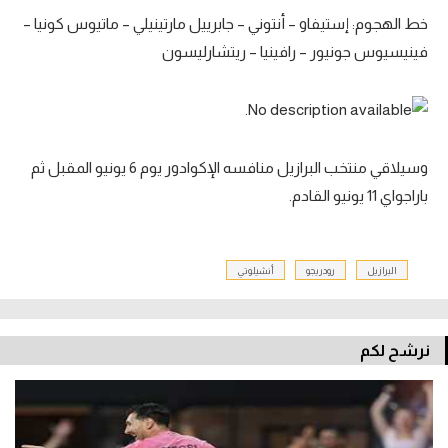
خط الهجوم: إستيفاو – أنتوني – جابرييل مارتينيلي – ماتيوس كونيا –
فينيسيوس جونيور – رافينيا – ريتشارليسون
وسيلاقي منتخب البرازيل منافسه الإكوادور يوم 6 يونيو المقبل ثم
باراجواي 11 يونيو القادم.
البرازيل
رودريجو
أنشيلوتي
نرشح لكم