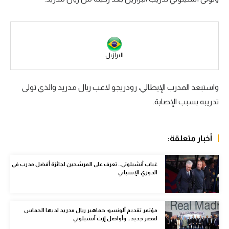
سعودي في الجول
الدوري الإنجليزي
الدوري الإسباني
البرازيل
دوري أبطال أوروبا
واستبعد المدرب الإيطالي، رودريجو لاعب ريال مدريد والذي تولى
القسم الثاني
تدريبه بسبب الإصابة.
رياضات أخرى
أمم إفريقيا
أخبار متعلقة:
كرة السلة الأمريكية
غياب أنشيلوتي.. تعرف على المرشحين لجائزة أفضل مدرب في
الدوري الإسباني
كرة سلة
كرة يد
مؤتمر تقديم ألونسو: جماهير ريال مدريد لديها الحماس
كرة طائرة
لعصر جديد.. وأواصل إرث أنشيلوتي