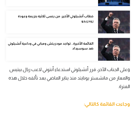
الوطن العربي
خطاب أنشيلوتي الأخير: من ينسى ثلاثية بنزيمة وعودة
في المونديال
رودريجو
رياضة نسائية
آسيا
القائمة الأخيرة.. تواجد مودريتش ومبابي في وداعية أنشيلوتي
ضد سوسيداد
أمريكا
ركن الألعاب
وعلى الجناب الآخر، قرر أنشيلوتي استدعاء أنتوني لاعب ريال بيتيس
والمعار من مانشستر يونايتد منذ يناير الماضي بعد تألقه خلال هذه
الفترة.
أقسام خاصة
Gamers
وجاءت القائمة كالتالي:
ميركاتو
تحقيق في الجول
تقرير في الجول