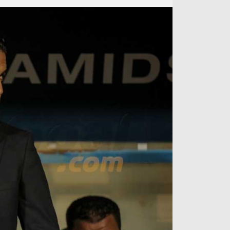
آراء حرة
الدوري ا
ركن الألعاب
دوري أبطا
دوري أبطا
كل البطولات