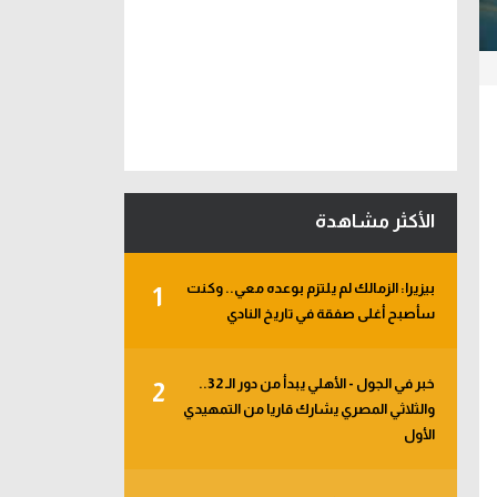
الأكثر مشاهدة
بيزيرا: الزمالك لم يلتزم بوعده معي.. وكنت
1
سأصبح أغلى صفقة في تاريخ النادي
خبر في الجول - الأهلي يبدأ من دور الـ 32..
2
والثلاثي المصري يشارك قاريا من التمهيدي
الأول