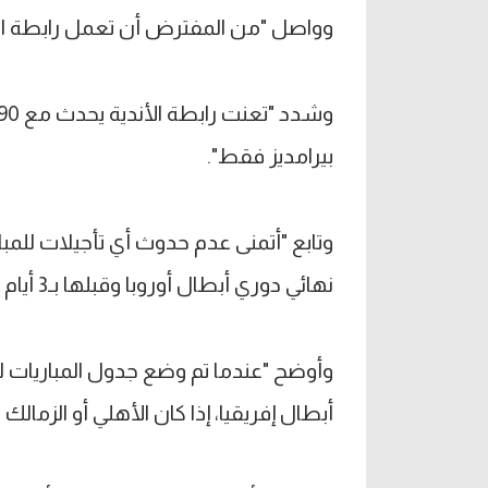
وواصل "من المفترض أن تعمل رابطة الأ
بيرامديز فقط".
وتابع "أتمنى عدم حدوث أي تأجيلات للم
نهائي دوري أبطال أوروبا وقبلها بـ3 أيام يلعب مباراة محلية"؟!
وأوضح "عندما تم وضع جدول المباريات ل
أبطال إفريقيا، إذا كان الأهلي أو الزمال