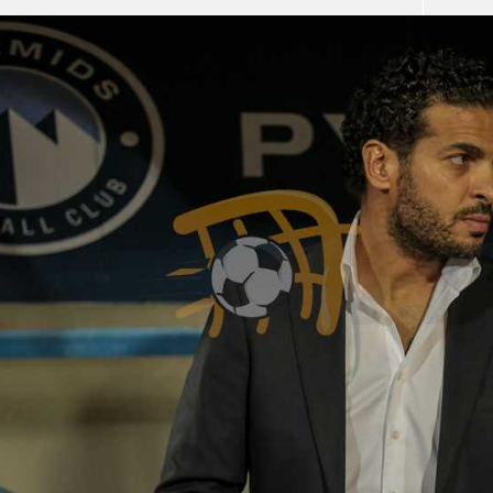
آسيا
دوري أبطال أوروبا
لسعودي للمحترفين
أمريكا
القسم الثاني
ل أوروبا
ركن الألعاب
رياضات أخرى
ل إفريقيا