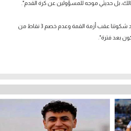
لك، بل حديثي موجه للمسؤولين عن كرة القدم".
وأتم "أتوقع وقف إعلان بطل الدوري بعد شكوتنا عقب أزمة القمة وعدم خصم 3 نقاط من
ون بعد فترة".