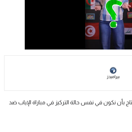
بيراميدز
يد لقناة إم بي سي مصر 2: "نحتاج بأن نكون في نفس حالة التركيز في مباراة الإياب ضد