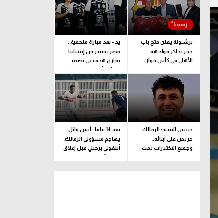
برشلونة يعلن فتح باب
يد - بعد مباراة ملحمية..
حجز تذاكر مواجهة
مصر تخسر من إسبانيا
الأهلي في كأس خوان
بفارق هدف في نصف
جامبر
نهائي كأس العالم
للناشئات
حسين السيد: الزمالك
بعد 14 عاما.. أنس وائل
حريص على أبنائه..
يهاجم مسؤولي الزمالك:
وجميع الاختيارات تمت
أبلغوني برحيلي قبل إغلاق
وفقا لرؤية فنية بحتة
القيد بأيام