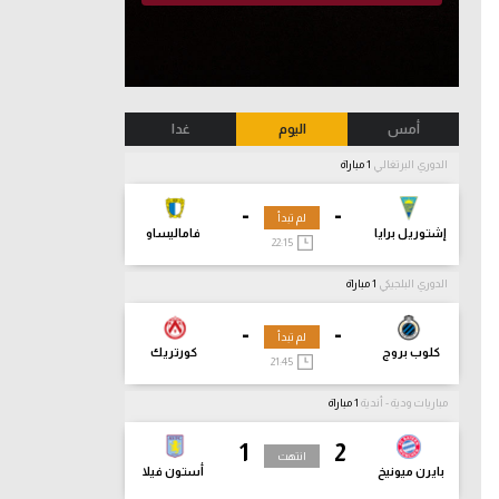
أمس
اليوم
غدا
الدوري البرتغالي
1 مباراة
-
-
لم تبدأ
إشتوريل برايا
فاماليساو
22:15
الدوري البلجيكي
1 مباراة
-
-
لم تبدأ
كلوب بروج
كورتريك
21:45
مباريات ودية - أندية
1 مباراة
1
2
انتهت
بايرن ميونيخ
أستون فيلا