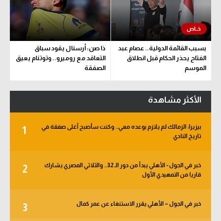
بسبب القائمة الدولية.. عصام عبد
ذا صن: أرسنال يقود سباق
الفتاح يحذر الحكام قبل انطلاق
التعاقد مع روميرو.. وتوتنام يعيق
الموسم
الصفقة
الأكثر مشاهدة
بيزيرا: الزمالك لم يلتزم بوعده معي.. وكنت سأصبح أغلى صفقة في
1
تاريخ النادي
خبر في الجول - الأهلي يبدأ من دور الـ 32.. والثلاثي المصري يشارك
2
قاريا من التمهيدي الأول
خبر في الجول – الأهلي يقرر الاستنغاء عن عمر كمال
3