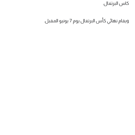
كاس البرتغال.
تحليل في الجول
ويقام نهائي كأس البرتغال يوم 7 يونيو المقبل.
حكايات في الجول
كويز في الجول
فيديو في الجول