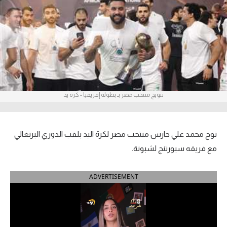
آراء حرة
ركن الألعاب
بطولات
أمريكا 2026
تتويج منتخب مصر بـ بطولة إفريقيا - كرة يد
الدوري المصري
الدوري الإنجليزي الممتاز
توج محمد علي حارس منتخب مصر لكرة اليد بلقب الدوري البرتغالي
مع فريقه سبورتنج لشبونة.
الدوري الإسباني
ADVERTISEMENT
الدوري الإيطالي
الدوري الألماني
الدوري الفرنسي