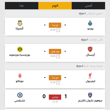
أمس
اليوم
غدا
الدوري البرتغالي
1 مباراة
-
-
لم تبدأ
بورتو
ألفيركا
20:00
كأس الإمارات
1 مباراة
-
-
بعد قليل
أرسنال
بوروسيا دورتموند
16:00
مباريات ودية - أندية
3 مباراة
-
-
لم تبدأ
ليفربول
موناكو
16:30
0
1
مباشر
جوهور دارول تاكزيم
تشيلسي
23:37