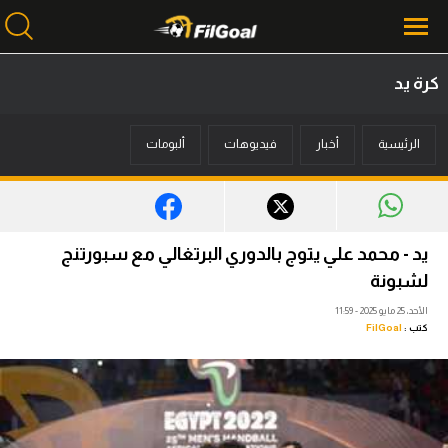
كرة يد
محتوى إخباري
الرئيسية
أخبار
فيديوهات
ألبومات
الرئيسية
أخبار
مباريات
يد - محمد علي يتوج بالدوري البرتغالي مع سبورتنج
ميركاتو
لشبونة
الأحد، 25 مايو 2025 - 11:59
فانتازي في الجول
كتب :
FilGoal
مسابقة التوقعات
فيديوهات
عدسات