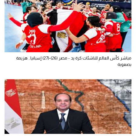
مباشر كأس العالم للناشئات كرة يد - مصر (26)-(27) إسبانيا.. هزيمة
بصعوبة