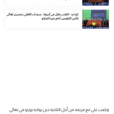
الوطن العربي
كرة يد - اللقب يظل في أنجولا.. سيدات الأهلي يخسرن نهائي
في المونديال
كأس الكؤوس أمام بترو أتليتكو
رياضة نسائية
آسيا
أمريكا
ركن الألعاب
أقسام خاصة
Gamers
ميركاتو
تحقيق في الجول
ويلعب علي مع فريقه من أجل الثلاثية حين يواجه بورتو في نهائي
تقرير في الجول