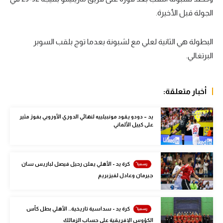
الجولة قبل الأخيرة.
سعودي في الجول
الدوري الإنجليزي
البطولة هي الثانية لعلي مع لشبونة بعدما توج بلقب السوبر
الدوري الإسباني
البرتغالي.
دوري أبطال أوروبا
أخبار متعلقة:
القسم الثاني
رياضات أخرى
يد – دودو يقود مونبيلييه لنهائي الدوري الأوروبي بفوز مثير
على كييل الألماني
أمم إفريقيا
كرة السلة الأمريكية
كرة يد - الأهلي يعلن رحيل فيصل لباريس سان
كرة سلة
جيرمان وعادل لفيزبريم
كرة يد
كرة يد - سداسية تاريخية.. الأهلي بطل كأس
كرة طائرة
الكؤوس الإفريقية على حساب الزمالك