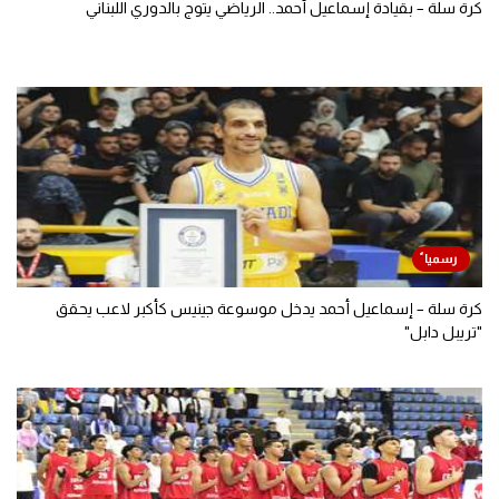
كرة سلة – بقيادة إسماعيل أحمد.. الرياضي يتوج بالدوري اللبناني
كرة سلة – إسماعيل أحمد يدخل موسوعة جينيس كأكبر لاعب يحقق
"تريبل دابل"