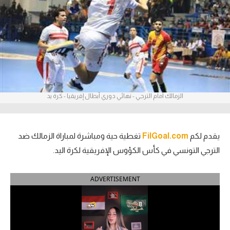
آراء حرة
ركن الألعاب
بطولات
أمريكا 2026
الزمالك أمام الترجي - نهائي دوري أبطال إفريقيا - كرة يد
الدوري المصري
الدوري الإنجليزي الممتاز
يقدم لكم
FilGoal.com
تغطية حية ومباشرة لمباراة الزمالك ضد
الترجي التونسي في كأس الكؤوس الإفريقية لكرة اليد.
الدوري الإسباني
ADVERTISEMENT
الدوري الإيطالي
الدوري الألماني
الدوري الفرنسي