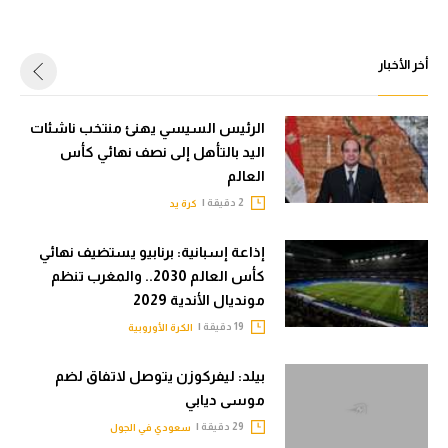
أخر الأخبار
الرئيس السيسي يهنئ منتخب ناشئات
اليد بالتأهل إلى نصف نهائي كأس
العالم
2 دقيقة |
كرة يد
إذاعة إسبانية: برنابيو يستضيف نهائي
كأس العالم 2030.. والمغرب تنظم
مونديال الأندية 2029
19 دقيقة |
الكرة الأوروبية
بيلد: ليفركوزن يتوصل لاتفاق لضم
موسى ديابي
29 دقيقة |
سعودي في الجول