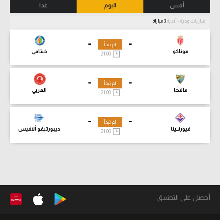
أمس
اليوم
غدا
مباريات ودية - أندية
3 مباراة
-
-
لم تبدأ
موناكو
خيتافي
21:00
-
-
لم تبدأ
مالاجا
العربي
21:00
-
-
لم تبدأ
فيورنتينا
ديبورتيفو ألافيس
21:00
أحصل على التطبيق