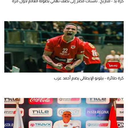
كرة يد - للتاريخ.. ناشئات مصر إلى نصف نهائي بطولة العالم لأول مرة
كرة طائرة - بيلونو الإيطالي يضم أحمد عزب