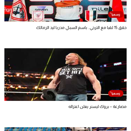
حقق 15 لقبا مع الترجي.. باسم السبكي مدربا ليد الزمالك
مصارعة – بروك ليسنر يعلن اعتزاله