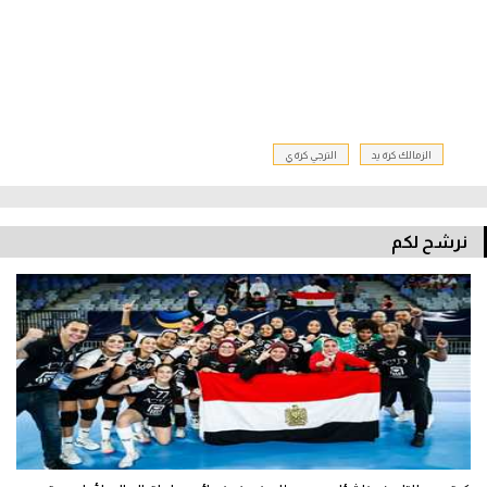
الزمالك كرة يد
الترجي كرة ي
نرشح لكم