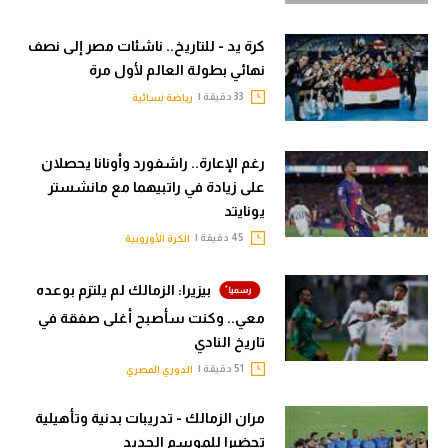
كرة يد - للتاريخ.. ناشئات مصر إلى نصف
نهائي بطولة العالم لأول مرة
33 دقيقة |
رياضة نسائية
رغم الإعارة.. راشفورد وأونانا يحصلان
على زيادة في راتبيهما مع مانشستر
يونايتد
45 دقيقة |
الكرة الأوروبية
بيزيرا: الزمالك لم يلتزم بوعده
معي.. وكنت سأصبح أغلى صفقة في
تاريخ النادي
51 دقيقة |
الدوري المصري
مران الزمالك - تدريبات بدنية وتأهيلية
تحضيرا للموسم الجديد