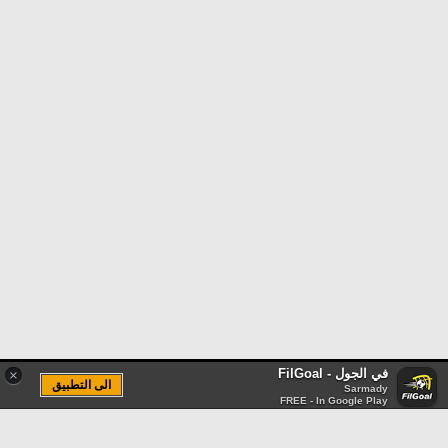
في الجول - FilGoal
×
الى التطبيق
Sarmady
FREE - In Google Play