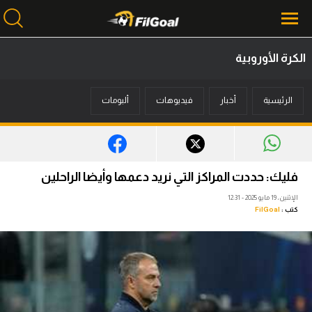
الكرة الأوروبية
محتوى إخباري
الرئيسية
أخبار
فيديوهات
ألبومات
الرئيسية
أخبار
مباريات
فليك: حددت المراكز التي نريد دعمها وأيضا الراحلين
ميركاتو
الإثنين، 19 مايو 2025 - 12:31
كتب :
FilGoal
فانتازي في الجول
مسابقة التوقعات
فيديوهات
عدسات