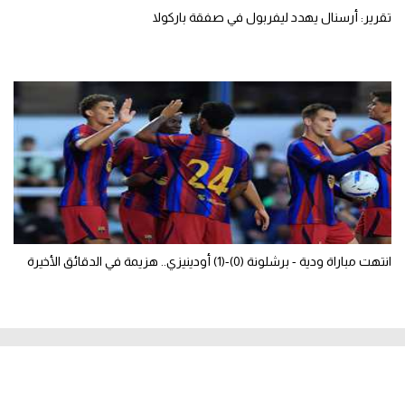
تقرير: أرسنال يهدد ليفربول في صفقة باركولا
انتهت مباراة ودية - برشلونة (0)-(1) أودينيزي.. هزيمة في الدقائق الأخيرة