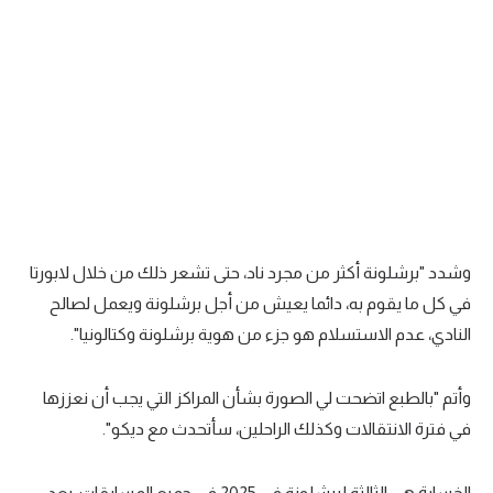
وشدد "برشلونة أكثر من مجرد ناد، حتى تشعر ذلك من خلال لابورتا
في كل ما يقوم به، دائما يعيش من أجل برشلونة ويعمل لصالح
النادي، عدم الاستسلام هو جزء من هوية برشلونة وكتالونيا".
وأتم "بالطبع اتضحت لي الصورة بشأن المراكز التي يجب أن نعززها
في فترة الانتقالات وكذلك الراحلين، سأتحدث مع ديكو".
الخسارة هي الثالثة لبرشلونة في 2025 في جميع المسابقات، بعد