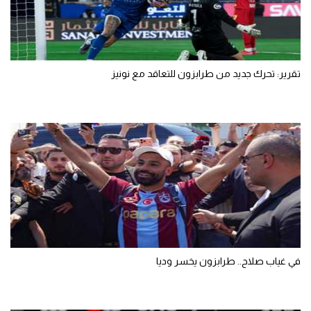
تقرير: تحرك جديد من طرابزون للتعاقد مع نونيز
في غياب صلاح.. طرابزون يخسر وديا