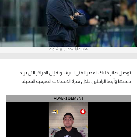
آراء حرة
ركن الألعاب
بطولات
هانز فليك مدرب برشلونة
أمريكا 2026
الدوري المصري
توصل هانز فليك المدير الفني لـ برشلونة إلى المراكز التي يريد
الدوري الإنجليزي الممتاز
دعمها وأيضا الراحلين خلال فترة الانتقالات الصيفية المقبلة.
الدوري الإسباني
ADVERTISEMENT
الدوري الإيطالي
الدوري الألماني
الدوري الفرنسي