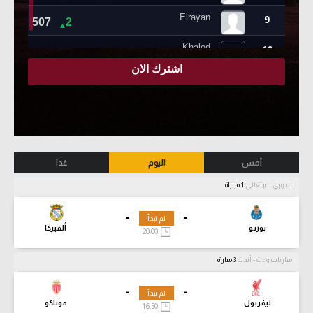
أمس
اليوم
غدا
الدوري البرتغالي
1 مباراة
-
-
لم تبدأ
بورتو
ألفيركا
20:00
مباريات ودية - أندية
3 مباراة
-
-
لم تبدأ
ليفربول
موناكو
16:30