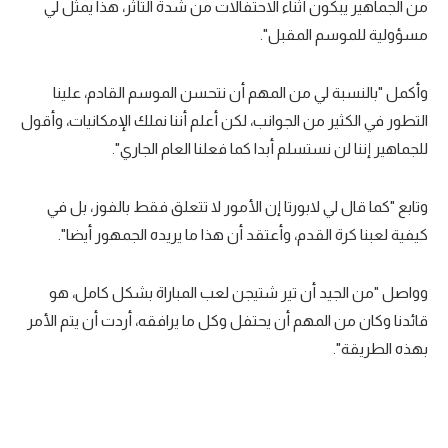
من الجماهير يبكون أثناء الاحتفالات من شدة التأثر، هذا يمثل لي
تحليل في الجول
مسؤولية للموسم المقبل".
حكايات في الجول
وأكمل "بالنسبة لي من المهم أن نتحسن الموسم القادم، علينا
كويز في الجول
التطور في الكثير من الجوانب، لكن أعلم أننا نملك الإمكانيات، وأقول
للجماهير إننا لن نستسلم أبدا كما فعلنا العام الجاري".
فيديو في الجول
وتابع "كما قال لي لابورتا إن الأمور لا تتعلق فقط بالفوز، بل في
كيفية لعبنا كرة القدم، وأعتقد أن هذا ما يريده الجمهور أيضا".
وواصل "من الجيد أن تير شتيجن لعب المباراة بشكل كامل، هو
قائدنا وكان من المهم أن يحتفل وكل ما يرافقه، أردت أن يتم الأمر
بهذه الطريقة".