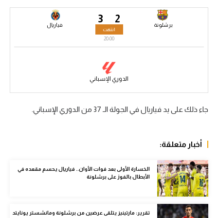
سعودي في الجول
3
2
برشلونة
فياريال
انتهت
الدوري الإنجليزي
20:00
الدوري الإسباني
دوري أبطال أوروبا
الدوري الإسباني
القسم الثاني
جاء ذلك على يد فياريال في الجولة الـ 37 من الدوري الإسباني.
رياضات أخرى
أمم إفريقيا
أخبار متعلقة:
كرة السلة الأمريكية
كرة سلة
الخسارة الأولى بعد فوات الأوان.. فياريال يحسم مقعده في
الأبطال بالفوز على برشلونة
كرة يد
كرة طائرة
تقرير: مارتينيز يتلقى عرضين من برشلونة ومانشستر يونايتد