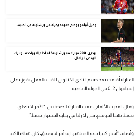
الوطن العربي
في المونديال
وكيل أولمو يوضح حقيقة رحيله عن برشلونة في الصيف
رياضة نسائية
آسيا
بيدري: 200 مباراة مع برشلونة؟ لم أحلم إلا بواحدة.. وأترك
أمريكا
الرقص لـ يامال
ركن الألعاب
المباراة أقيمت بعد حسم النادي الكتالوني للقب بالفعل بفوزه على
إسبانيول 2-0 في الجولة الماضية.
أقسام خاصة
Gamers
وقال المدرب الألماني عقب المباراة للصحفيين: "الأمر لا يتعلق
ميركاتو
فقط بهذا الموسم، نحن لا زلنا في بداية المشوار فقط".
تحقيق في الجول
وأضاف "أقدر كثيرا دعم الجماهير، إنه أمر لا يصدق، كان هناك الكثير
تقرير في الجول