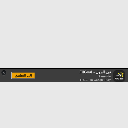
في الجول - FilGoal
×
الى التطبيق
Sarmady
FREE - In Google Play