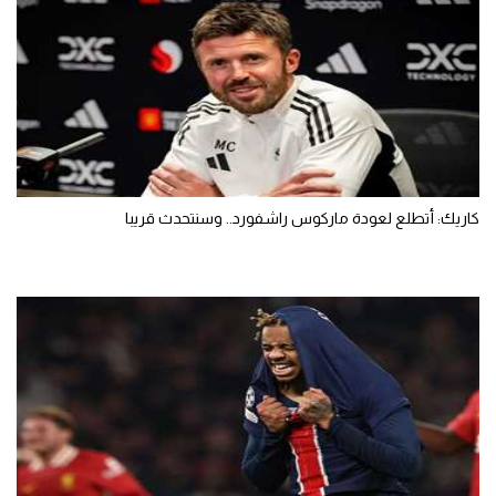
كاريك: أتطلع لعودة ماركوس راشفورد.. وسنتحدث قريبا