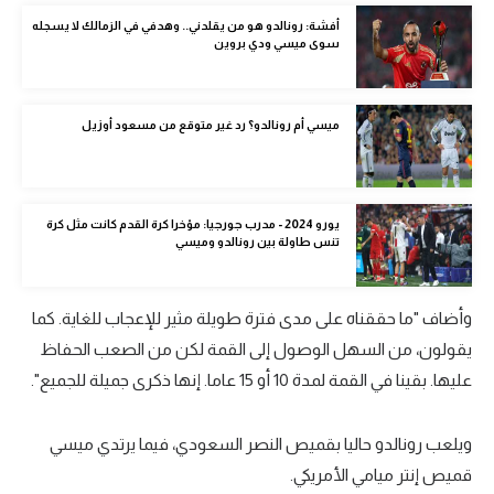
الوطن العربي
أفشة: رونالدو هو من يقلدني.. وهدفي في الزمالك لا يسجله
سوى ميسي ودي بروين
في المونديال
رياضة نسائية
ميسي أم رونالدو؟ رد غير متوقع من مسعود أوزيل
آسيا
أمريكا
يورو 2024 - مدرب جورجيا: مؤخرا كرة القدم كانت مثل كرة
ركن الألعاب
تنس طاولة بين رونالدو وميسي
أقسام خاصة
وأضاف "ما حققناه على مدى فترة طويلة مثير للإعجاب للغاية. كما
Gamers
يقولون، من السهل الوصول إلى القمة لكن من الصعب الحفاظ
عليها. بقينا في القمة لمدة 10 أو 15 عاما. إنها ذكرى جميلة للجميع".
ميركاتو
تحقيق في الجول
ويلعب رونالدو حاليا بقميص النصر السعودي، فيما يرتدي ميسي
قميص إنتر ميامي الأمريكي.
تقرير في الجول