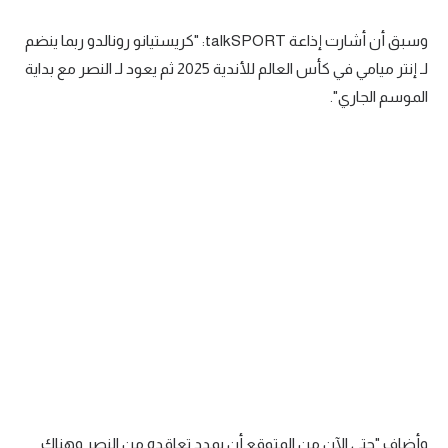
تحليل في الجول
وسبق أن أشارت إذاعة talkSPORT: "كريستيانو رونالدو ربما ينضم
حكايات في الجول
لـ إنتر ميامي في كأس العالم للأندية 2025 ثم يعود لـ النصر مع بداية
الموسم الجاري".
كويز في الجول
فيديو في الجول
وأضاف "حتى الآن من المتوقع أن يمدد تعاقده من النصر وهناك