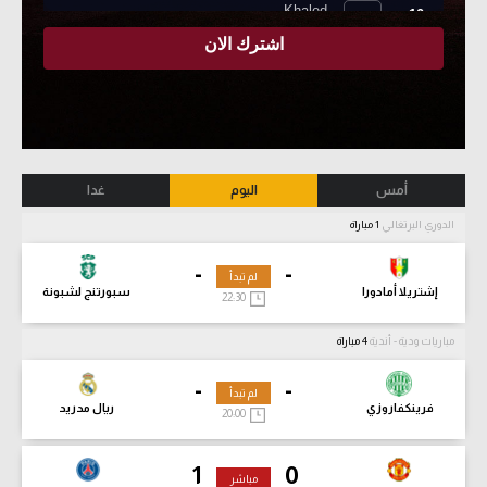
أمس
اليوم
غدا
الدوري البرتغالي
1 مباراة
-
-
لم تبدأ
إشتريلا أمادورا
سبورتنج لشبونة
22:30
مباريات ودية - أندية
4 مباراة
-
-
لم تبدأ
فرينكفاروزي
ريال مدريد
20:00
1
0
مباشر