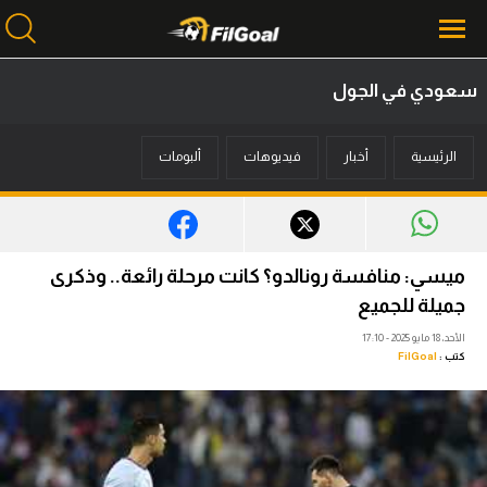
سعودي في الجول
محتوى إخباري
الرئيسية
أخبار
فيديوهات
ألبومات
الرئيسية
أخبار
مباريات
ميسي: منافسة رونالدو؟ كانت مرحلة رائعة.. وذكرى
ميركاتو
جميلة للجميع
الأحد، 18 مايو 2025 - 17:10
فانتازي في الجول
كتب :
FilGoal
مسابقة التوقعات
فيديوهات
عدسات