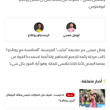
ليوفنتوس.
سعودي في الجول
الدوري الإنجليزي
الدوري الإسباني
ليونيل ميسي
كريستيانو رونالدو
دوري أبطال أوروبا
القسم الثاني
وقال ميسي عبر صحيفة "ليكيب" الفرنسية: "المنافسة مع رونالدو؟
رياضات أخرى
كانت مرحلة رائعة للجميع للجماهير ولنا أيضا. استمددنا القوة من
بعضنا البعض لأننا كلانا تنافسي للغاية. وهو أراد الفوز بكل شيء".
أمم إفريقيا
كرة السلة الأمريكية
أخبار متعلقة:
كرة سلة
كرة يد
ذا بيست - تعرف على اختيارات ميسي وقائد البرتغال
"ليس رونالدو"
كرة طائرة