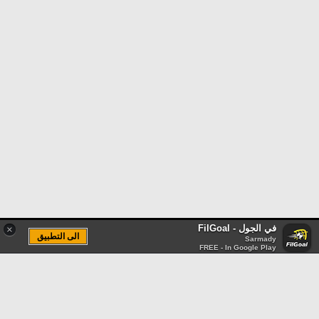
في الجول - FilGoal
×
الى التطبيق
Sarmady
FREE - In Google Play