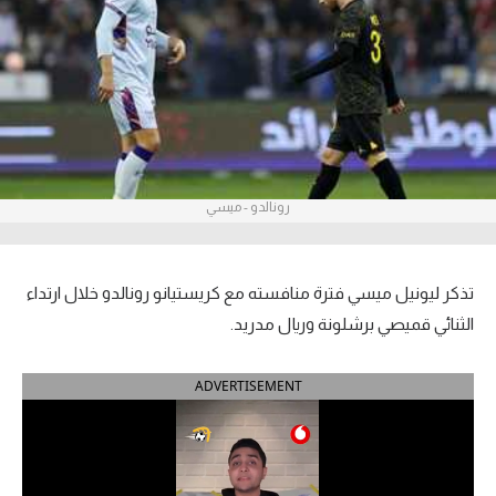
آراء حرة
ركن الألعاب
بطولات
أمريكا 2026
رونالدو - ميسي
الدوري المصري
الدوري الإنجليزي الممتاز
تذكر ليونيل ميسي فترة منافسته مع كريستيانو رونالدو خلال ارتداء
الثنائي قميصي برشلونة وريال مدريد.
الدوري الإسباني
ADVERTISEMENT
الدوري الإيطالي
الدوري الألماني
الدوري الفرنسي