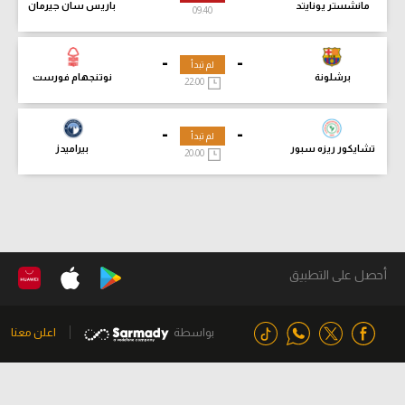
مانشستر يونايتد
باريس سان جيرمان
09:41
-
-
لم تبدأ
برشلونة
نوتنجهام فورست
22:00
-
-
لم تبدأ
تشايكور ريزه سبور
بيراميدز
20:00
أحصل على التطبيق
بواسطة
اعلن معنا