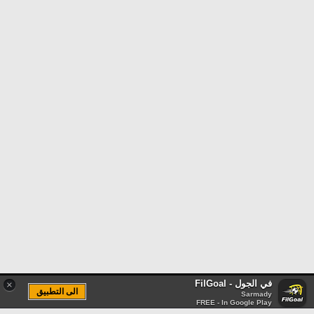
في الجول - FilGoal
×
الى التطبيق
Sarmady
FREE - In Google Play