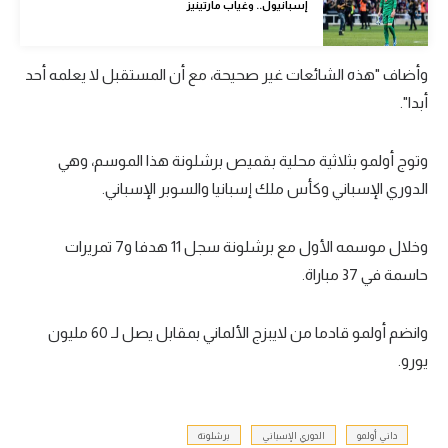
إسبانيول.. وغياب مارتينيز
تحليل في الجول
حكايات في الجول
وأضاف "هذه الشائعات غير صحيحة، مع أن المستقبل لا يعلمه أحد
أبدا".
كويز في الجول
فيديو في الجول
وتوج أولمو بثلاثية محلية بقميص برشلونة هذا الموسم، وهي
الدوري الإسباني وكأس ملك إسبانيا والسوبر الإسباني.
وخلال موسمه الأول مع برشلونة سجل 11 هدفا و7 تمريرات
حاسمة في 37 مباراة.
وانضم أولمو قادما من لايبزج الألماني بمقابل يصل لـ 60 مليون
يورو.
داني أولمو
الدوري الإسباني
برشلونة