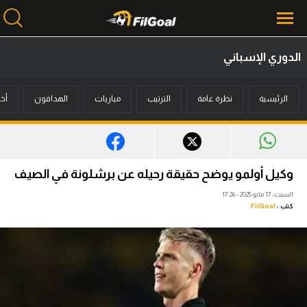
الدوري الإسباني
محتوى إخباري
الرئيسية
نظرة عامة
الترتيب
مباريات
الهدافون
أخب
الرئيسية
أخبار
مباريات
وكيل أولمو يوضح حقيقة رحيله عن برشلونة في الصيف
ميركاتو
السبت، 17 مايو 2025 - 17:26
كتب :
FilGoal
فانتازي في الجول
مسابقة التوقعات
فيديوهات
عدسات