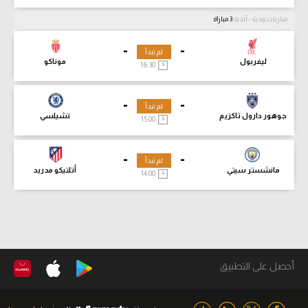
مباريات ودية - أندية
3 مباراة
-
-
لم تبدأ
ليفربول
موناكو
16:30
-
-
لم تبدأ
جوهور دارول تاكزيم
تشيلسي
15:00
-
-
لم تبدأ
مانشستر سيتي
أتلتيكو مدريد
14:00
أحصل على التطبيق