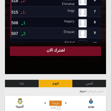
أمس
اليوم
غدا
الدوري البرتغالي
1 مباراة
-
-
لم تبدأ
بورتو
ألفيركا
20:00