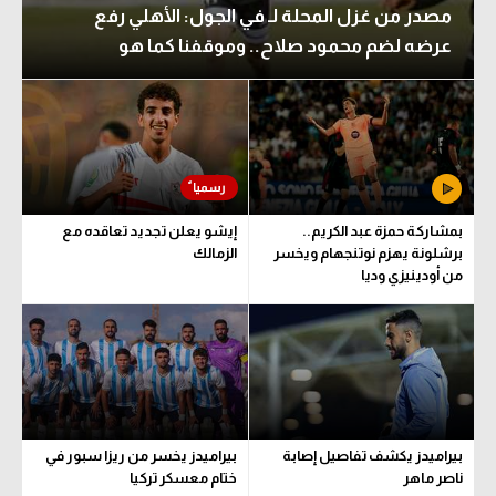
مصدر من غزل المحلة لـ في الجول: الأهلي رفع
عرضه لضم محمود صلاح.. وموقفنا كما هو
بمشاركة حمزة عبد الكريم..
إيشو يعلن تجديد تعاقده مع
برشلونة يهزم نوتنجهام ويخسر
الزمالك
من أودينيزي وديا
بيراميدز يكشف تفاصيل إصابة
بيراميدز يخسر من ريزا سبور في
ناصر ماهر
ختام معسكر تركيا