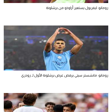
رومانو: ليفربول يستعير أراوخو من برشلونة
رومانو: مانشستر سيتي يرفض عرض برشلونة الأول لـ رودري