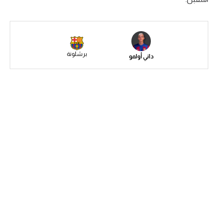
سعودي في الجول
الدوري الإنجليزي
الدوري الإسباني
برشلونة
داني أولمو
دوري أبطال أوروبا
القسم الثاني
رياضات أخرى
أمم إفريقيا
كرة السلة الأمريكية
كرة سلة
كرة يد
كرة طائرة