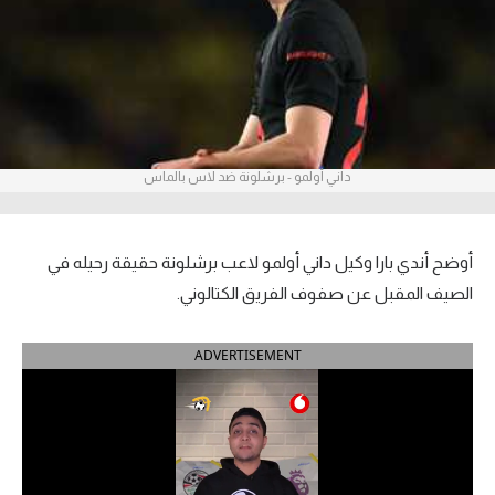
آراء حرة
ركن الألعاب
بطولات
داني أولمو - برشلونة ضد لاس بالماس
أمريكا 2026
الدوري المصري
أوضح أندي بارا وكيل داني أولمو لاعب برشلونة حقيقة رحيله في
الدوري الإنجليزي الممتاز
الصيف المقبل عن صفوف الفريق الكتالوني.
الدوري الإسباني
ADVERTISEMENT
الدوري الإيطالي
الدوري الألماني
الدوري الفرنسي