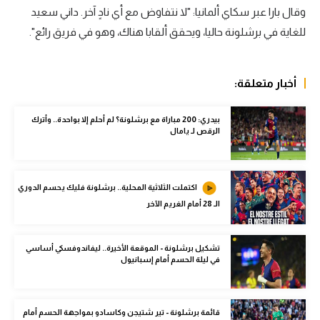
وقال بارا عبر سكاي ألمانيا: "لا نتفاوض مع أي نادٍ آخر. داني سعيد
الوطن العربي
للغاية في برشلونة حاليا، ويحقق ألقابا هناك، وهو في فريق رائع".
في المونديال
رياضة نسائية
أخبار متعلقة:
آسيا
بيدري: 200 مباراة مع برشلونة؟ لم أحلم إلا بواحدة.. وأترك
أمريكا
الرقص لـ يامال
ركن الألعاب
اكتملت الثلاثية المحلية.. برشلونة فليك يحسم الدوري
الـ 28 أمام الغريم الآخر
أقسام خاصة
Gamers
تشكيل برشلونة - الموقعة الأخيرة.. ليفاندوفسكي أساسي
ميركاتو
في ليلة الحسم أمام إسبانيول
تحقيق في الجول
تقرير في الجول
قائمة برشلونة - تير شتيجن وكاسادو بمواجهة الحسم أمام