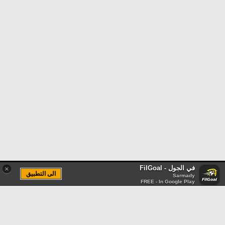
في الجول - FilGoal
×
الى التطبيق
Sarmady
FREE - In Google Play