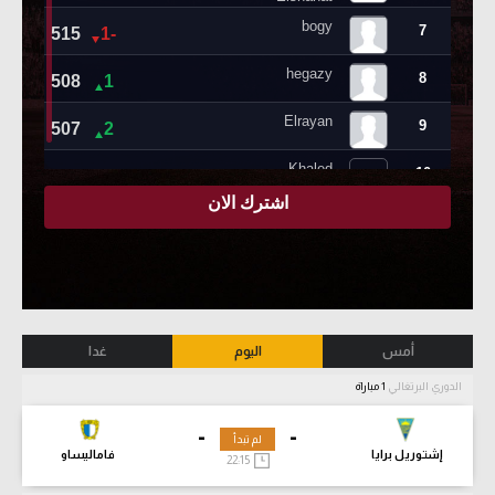
أمس
اليوم
غدا
الدوري البرتغالي
1 مباراة
-
-
لم تبدأ
إشتوريل برايا
فاماليساو
22:15