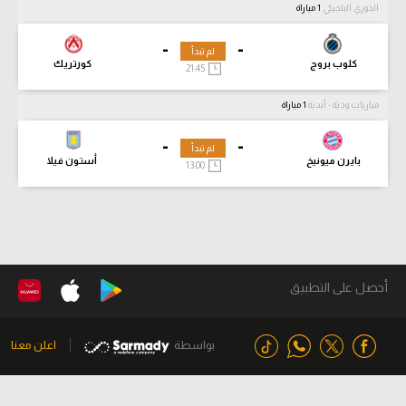
الدوري البلجيكي
1 مباراة
-
-
لم تبدأ
كلوب بروج
كورتريك
21:45
مباريات ودية - أندية
1 مباراة
-
-
لم تبدأ
بايرن ميونيخ
أستون فيلا
13:00
أحصل على التطبيق
بواسطة
اعلن معنا