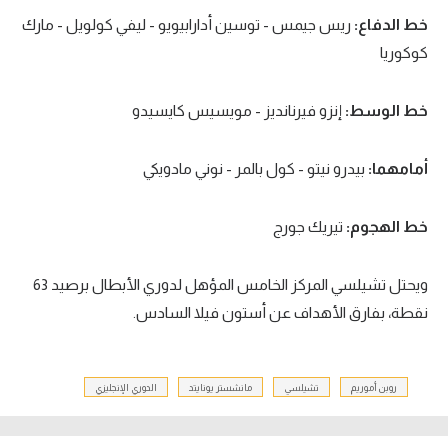
خط الدفاع:
ريس جيمس - توسين أدارابيويو - ليفي كولويل - مارك
تحليل في الجول
كوكوريا
حكايات في الجول
كويز في الجول
خط الوسط:
إنزو فيرنانديز - مويسيس كايسيدو
فيديو في الجول
أمامهما:
بيدرو نيتو - كول بالمر - نوني مادويكي
خط الهجوم:
تيريك جورج
ويحتل تشيلسي المركز الخامس المؤهل لدوري الأبطال برصيد 63
نقطة، بفارق الأهداف عن أستون فيلا السادس.
روبن أموريم
تشيلسي
مانشستر يونايتد
الدوري الإنجليزي