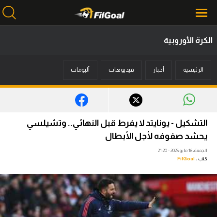
الكرة الأوروبية
محتوى إخباري
الرئيسية
أخبار
فيديوهات
ألبومات
الرئيسية
أخبار
مباريات
التشكيل - يونايتد لا يفرط قبل النهائي.. وتشيلسي
ميركاتو
يحشد صفوفه لأجل الأبطال
الجمعة، 16 مايو 2025 - 21:20
فانتازي في الجول
كتب :
FilGoal
مسابقة التوقعات
فيديوهات
عدسات