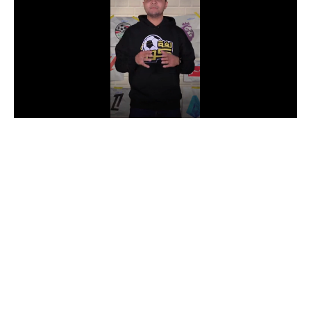
الدوري السعودي للمحترفين
دوري أبطال أوروبا
دوري أبطال إفريقيا
كل البطولات
أقسام
الكرة المصرية
الدوري المصري
الكرة الأوروبية
الكرة الإفريقية
منتخب مصر