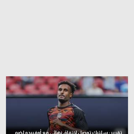
تقرير: سلتيك توصل لاتفاق نهائي مع أوفييدو لضم