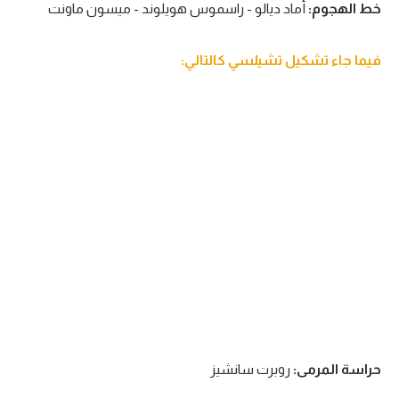
خط الهجوم:
أماد ديالو - راسموس هويلوند - ميسون ماونت
الوطن العربي
في المونديال
فيما جاء تشكيل تشيلسي كالتالي:
رياضة نسائية
آسيا
أمريكا
ركن الألعاب
أقسام خاصة
Gamers
ميركاتو
تحقيق في الجول
حراسة المرمى:
روبرت سانشيز
تقرير في الجول