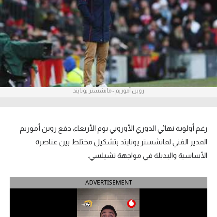
آراء حرة
ركن الألعاب
بطولات
أمريكا 2026
روبن أموريم - مانشستر يونايتد
الدوري المصري
الدوري الإنجليزي الممتاز
رغم أولوية نهائي الدوري الأوروبي يوم الأربعاء، دفع روبن أموريم
المدير الفني لمانشستر يونايتد بتشكيل مختلط بين عناصره
الدوري الإسباني
الأساسية والبديلة في مواجهة تشيلسي.
الدوري الإيطالي
ADVERTISEMENT
الدوري الألماني
الدوري الفرنسي