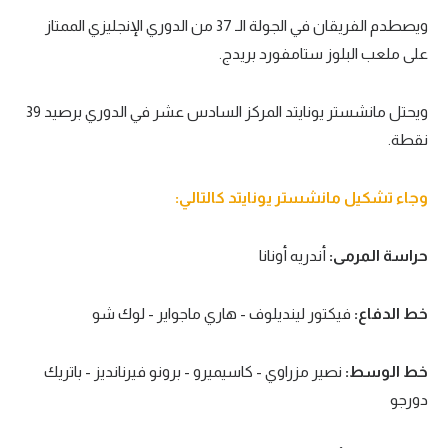
ويصطدم الفريقان في الجولة الـ 37 من الدوري الإنجليزي الممتاز
سعودي في الجول
على ملعب البلوز ستامفورد بريدج.
الدوري الإنجليزي
الدوري الإسباني
ويحتل مانشستر يونايتد المركز السادس عشر في الدوري برصيد 39
نقطة.
دوري أبطال أوروبا
القسم الثاني
وجاء تشكيل مانشستر يونايتد كالتالي:
رياضات أخرى
حراسة المرمى:
أندريه أونانا
أمم إفريقيا
كرة السلة الأمريكية
خط الدفاع:
فيكتور لينديلوف - هاري ماجواير - لوك شو
كرة سلة
خط الوسط:
نصير مزراوي - كاسيميرو - برونو فيرنانديز - باتريك
كرة يد
دورجو
كرة طائرة