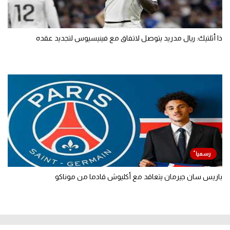
ذا أثلتيك: ريال مدريد يتوصل لاتفاق مع فينيسيوس لتجديد عقده
باريس سان جيرمان يتعاقد مع أكليوش قادما من موناكو