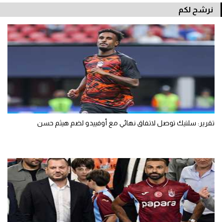
نرشح لكم
تقرير: سلتيك توصل لاتفاق نهائي مع أوفييدو لضم هيثم حسن