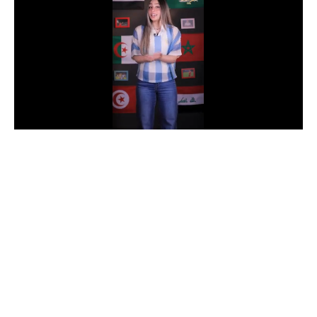
الدوري السعودي للمحترفين
دوري أبطال أوروبا
دوري أبطال إفريقيا
كل البطولات
أقسام
الكرة المصرية
الدوري المصري
الكرة الأوروبية
الكرة الإفريقية
منتخب مصر