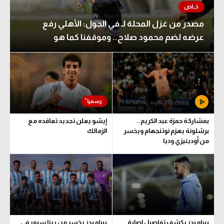
مصدر من غزل المحلة لـ في الجول: الأهلي رفع
عرضه لضم محمود صلاح.. وموقفنا كما هو
بمشاركة حمزة عبد الكريم..
إيشو يعلن تجديد تعاقده مع
برشلونة يهزم نوتنجهام ويخسر
الزمالك
من أودينيزي وديا
بيراميدز يكشف تفاصيل إصابة
بيراميدز يخسر من ريزا سبور في