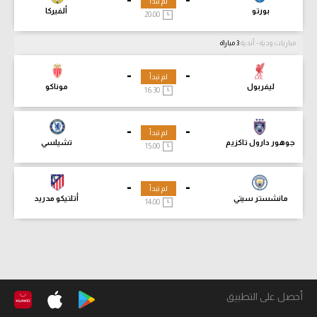
لم تبدأ
بورتو
ألفيركا
20:00
مباريات ودية - أندية
3 مباراة
-
-
لم تبدأ
ليفربول
موناكو
16:30
-
-
لم تبدأ
جوهور دارول تاكزيم
تشيلسي
15:00
-
-
لم تبدأ
مانشستر سيتي
أتلتيكو مدريد
14:00
أحصل على التطبيق