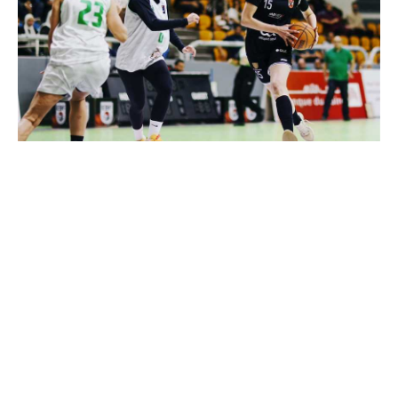
الوطن العربي
في المونديال
رياضة نسائية
آسيا
أمريكا
ركن الألعاب
أقسام خاصة
Gamers
ميركاتو
تحقيق في الجول
تقرير في الجول