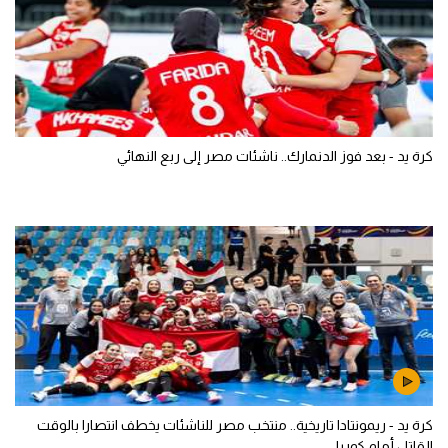
كرة يد - بعد فوز الدنمارك.. ناشئات مصر إلى ربع النهائي
كرة يد - ريمونتادا تاريخية.. منتخب مصر للناشئات يخطف انتصارا بالوقت
القاتل أمام كوريا