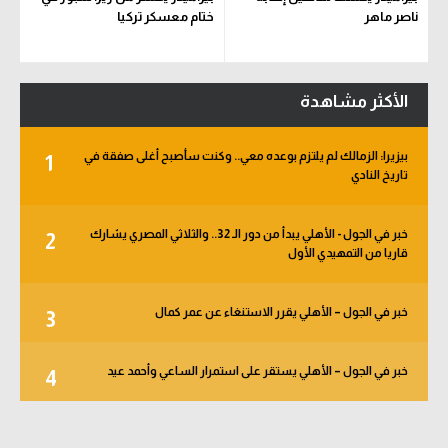
ناصر ماهر
ختام معسكر تركيا
الأكثر مشاهدة
بيزيرا: الزمالك لم يلتزم بوعده معي.. وكنت سأصبح أغلى صفقة في
1
تاريخ النادي
خبر في الجول - الأهلي يبدأ من دور الـ 32.. والثلاثي المصري يشارك
2
قاريا من التمهيدي الأول
خبر في الجول – الأهلي يقرر الاستنغاء عن عمر كمال
3
خبر في الجول – الأهلي يستقر على استمرار الساعي وأحمد عيد
4