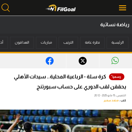
رياضة نسائية
محتوى إخباري
الرئيسية
نظرة عامة
الترتيب
مباريات
الهدافون
أخب
الرئيسية
أخبار
مباريات
كرة سلة - الرباعية المحلية.. سيدات الأهلي
ميركاتو
يحققن لقب الدوري على حساب سبورتنج
فانتازي في الجول
الخميس، 15 مايو 2025 - 20:12
كتب :
محمد سمير
مسابقة التوقعات
فيديوهات
عدسات