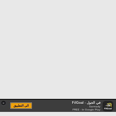
في الجول - FilGoal
×
الى التطبيق
Sarmady
FREE - In Google Play