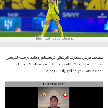
آراء حرة
ركن الألعاب
بطولات
كريستيانو رونالدو - النصر - الهلال
أمريكا 2026
الدوري المصري
تضاءلت فرص مشاركة البرتغالي كريستيانو رونالدو وزميله الفرنسي
الدوري الإنجليزي الممتاز
سيماكان مع فريقهما النصر عندما يستضيف التعاون مساء
الجمعة، حسب جريدة الجزيرة السعودية.
الدوري الإسباني
ADVERTISEMENT
الدوري الإيطالي
الدوري الألماني
الدوري الفرنسي