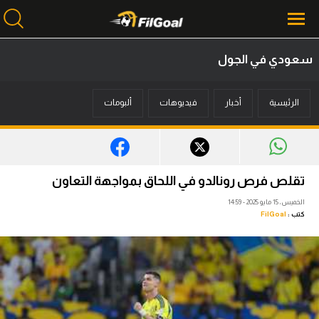
سعودي في الجول
محتوى إخباري
الرئيسية
أخبار
فيديوهات
ألبومات
الرئيسية
أخبار
مباريات
تقلص فرص رونالدو في اللحاق بمواجهة التعاون
ميركاتو
الخميس، 15 مايو 2025 - 14:59
كتب :
FilGoal
فانتازي في الجول
مسابقة التوقعات
فيديوهات
عدسات