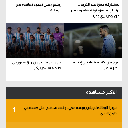
بمشاركة حمزة عبد الكريم..
إيشو يعلن تجديد تعاقده مع
برشلونة يهزم نوتنجهام ويخسر
الزمالك
من أودينيزي وديا
بيراميدز يكشف تفاصيل إصابة
بيراميدز يخسر من ريزا سبور في
ناصر ماهر
ختام معسكر تركيا
الأكثر مشاهدة
بيزيرا: الزمالك لم يلتزم بوعده معي.. وكنت سأصبح أغلى صفقة في
1
تاريخ النادي