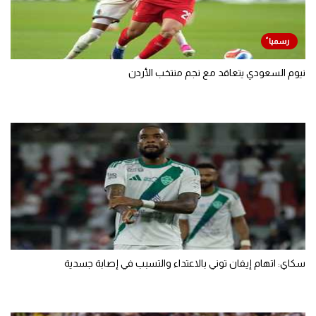
نيوم السعودي يتعاقد مع نجم منتخب الأردن
سكاي: اتهام إيفان توني بالاعتداء والتسبب في إصابة جسدية