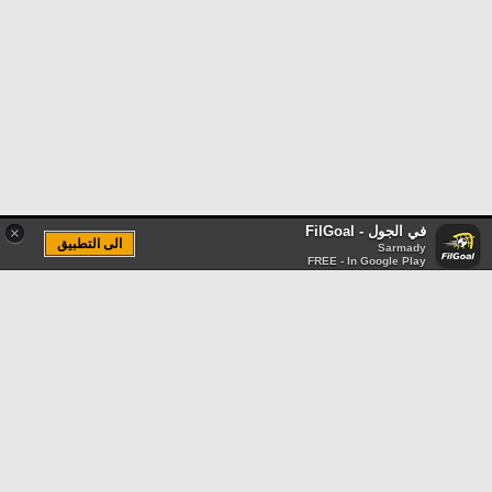
في الجول - FilGoal
×
الى التطبيق
Sarmady
FREE - In Google Play