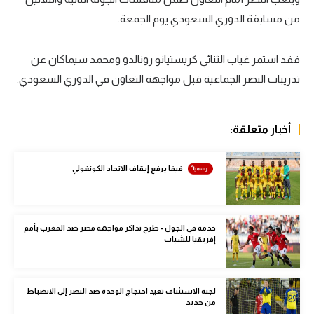
من مسابقة الدوري السعودي يوم الجمعة.
سعودي في الجول
الدوري الإنجليزي
فقد استمر غياب الثنائي كريستيانو رونالدو ومحمد سيماكان عن
الدوري الإسباني
تدريبات النصر الجماعية قبل مواجهة التعاون في الدوري السعودي.
دوري أبطال أوروبا
أخبار متعلقة:
القسم الثاني
رياضات أخرى
فيفا يرفع إيقاف الاتحاد الكونغولي
أمم إفريقيا
كرة السلة الأمريكية
خدمة في الجول - طرح تذاكر مواجهة مصر ضد المغرب بأمم
إفريقيا للشباب
كرة سلة
كرة يد
لجنة الاستئناف تعيد احتجاج الوحدة ضد النصر إلى الانضباط
كرة طائرة
من جديد