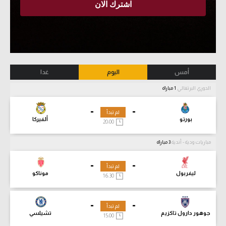
أمس
اليوم
غدا
الدوري البرتغالي
1 مباراة
-
-
لم تبدأ
بورتو
ألفيركا
20:00
مباريات ودية - أندية
3 مباراة
-
-
لم تبدأ
ليفربول
موناكو
16:30
-
-
لم تبدأ
جوهور دارول تاكزيم
تشيلسي
15:00