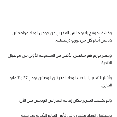
تحليل في الجول
حكايات في الجول
كويز في الجول
وكشف موقع راديو مارس المغربي عن خوض الوداد مواجهتين
فيديو في الجول
وديتين أمام كل من بورتو وإشبيلية.
ويعتبر بورتو هو منافس الأهلي في المجموعة الأولى من مونديال
الأندية.
وأشار التقرير إلى لعب الوداد المباراتين الوديتين يومي 27 و31 مايو
الجاري.
ولم يكشف التقرير مكان إقامة المباراتين الوديتين حتى الآن.
ويستهل الوداد مشواره في كأس العالم للأندية بمواجهة