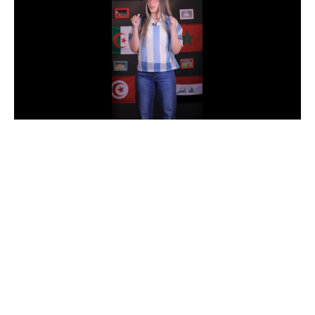
الدوري السعودي للمحترفين
دوري أبطال أوروبا
دوري أبطال إفريقيا
كل البطولات
أقسام
الكرة المصرية
الدوري المصري
الكرة الأوروبية
الكرة الإفريقية
منتخب مصر