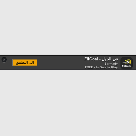
في الجول - FilGoal
×
الى التطبيق
Sarmady
FREE - In Google Play