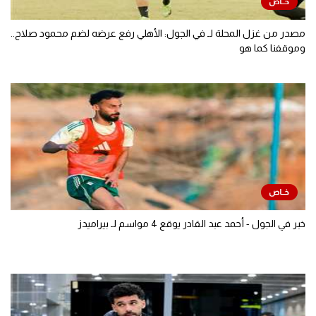
مصدر من غزل المحلة لـ في الجول: الأهلي رفع عرضه لضم محمود صلاح..
وموقفنا كما هو
خبر في الجول - أحمد عبد القادر يوقع 4 مواسم لـ بيراميدز