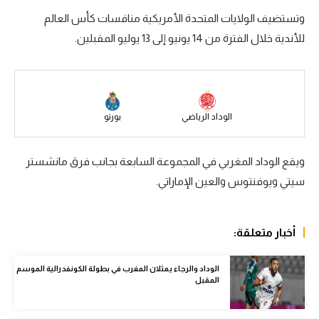
وتستضيف الولايات المتحدة الأمريكية منافسات كأس العالم
سعودي في الجول
للأندية خلال الفترة من 14 يونيو إلى 13 يوليو المقبلين.
الدوري الإنجليزي
الدوري الإسباني
دوري أبطال أوروبا
الوداد الرياضي
بورتو
القسم الثاني
ويقع الوداد المغربي في المجموعة السابعة بجانب فرق مانشستر
رياضات أخرى
سيتي ويوفنتوس والعين الإماراتي.
أمم إفريقيا
كرة السلة الأمريكية
أخبار متعلقة:
كرة سلة
الوداد والرجاء يمثلان المغرب في بطولة الكونفدرالية الموسم
كرة يد
المقبل
كرة طائرة