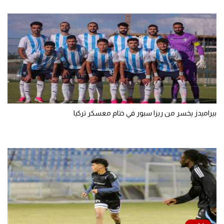
بيراميدز يخسر من ريزا سبور في ختام معسكر تركيا