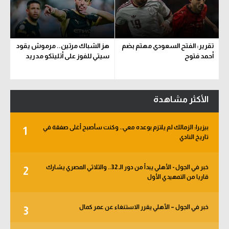
تقرير: الفتح السعودي مهتم بضم
هز الشباك مرتين.. مرموش يقود
أحمد فتوح
سيتي للفوز على أتليتكو مدريد
الأكثر مشاهدة
بيزيرا: الزمالك لم يلتزم بوعده معي.. وكنت سأصبح أغلى صفقة في
1
تاريخ النادي
خبر في الجول - الأهلي يبدأ من دور الـ 32.. والثلاثي المصري يشارك
2
قاريا من التمهيدي الأول
خبر في الجول – الأهلي يقرر الاستنغاء عن عمر كمال
3