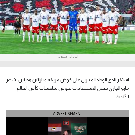
آراء حرة
ركن الألعاب
بطولات
أمريكا 2026
الوداد المغربي
الدوري المصري
الدوري الإنجليزي الممتاز
استقر نادي الوداد المغربي على خوض فريقه مباراتين وديتين بشهر
مايو الجاري ضمن الاستعدادات لخوض منافسات كأس العالم
الدوري الإسباني
للأندية.
الدوري الإيطالي
ADVERTISEMENT
الدوري الألماني
الدوري الفرنسي