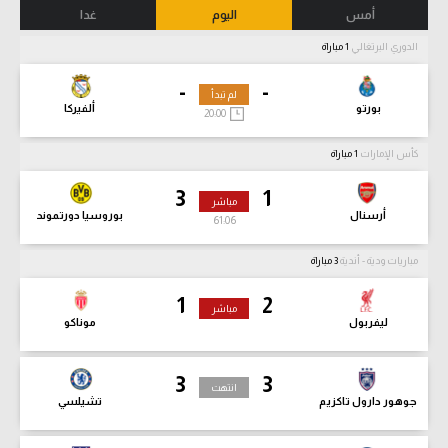
أمس
اليوم
غدا
الدوري البرتغالي
1 مباراة
-
-
لم تبدأ
بورتو
ألفيركا
20:00
كأس الإمارات
1 مباراة
3
1
مباشر
أرسنال
بوروسيا دورتموند
61:07
مباريات ودية - أندية
3 مباراة
1
2
مباشر
ليفربول
موناكو
3
3
انتهت
جوهور دارول تاكزيم
تشيلسي