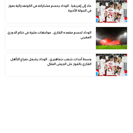
الوطن العربي
عاد إلى إفريقيا.. الوداد يحسم مشاركته في الكونفدرالية بفوز
في الجولة الأخيرة
في المونديال
رياضة نسائية
الوداد لحسم مقعده القاري.. مواجهات مثيرة في ختام الدوري
المغربي
آسيا
أمريكا
وسط أحداث شغب جماهيري.. الوداد يشعل صراع التأهل
القاري بالفوز على الجيش الملكي
ركن الألعاب
أقسام خاصة
Gamers
ميركاتو
تحقيق في الجول
تقرير في الجول