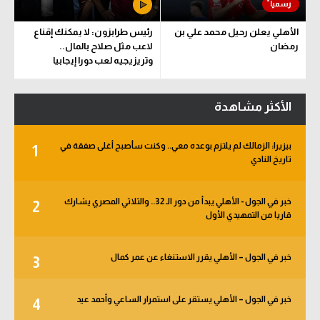
الأهلي يعلن رحيل محمد علي بن
رئيس طرابزون: لا يمكنك إقناع
رمضان
لاعب مثل صلاح بالمال..
وتريزيجيه لعب دورا إيجابيا
الأكثر مشاهدة
بيزيرا: الزمالك لم يلتزم بوعده معي.. وكنت سأصبح أغلى صفقة في
1
تاريخ النادي
خبر في الجول - الأهلي يبدأ من دور الـ 32.. والثلاثي المصري يشارك
2
قاريا من التمهيدي الأول
خبر في الجول – الأهلي يقرر الاستنغاء عن عمر كمال
3
خبر في الجول – الأهلي يستقر على استمرار الساعي وأحمد عيد
4