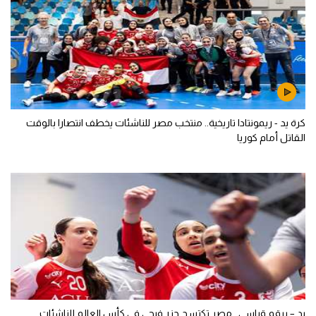
كرة يد - ريمونتادا تاريخية.. منتخب مصر للناشئات يخطف انتصارا بالوقت
القاتل أمام كوريا
يد – برقم قياسي.. مصر تكتسح جزر فيجي في كأس العالم للناشئات