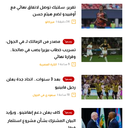
تقرير: سلتيك توصل لاتفاق نهائي مع
أوفييدو لضم هيثم حسن
34 دقيقة |
ميركاتو
مصدر من الزمالك لـ في الجول:
تسريب خطاب بيزيرا يصب في صالحنا..
وقرارنا نهائي
9 ساعة |
الكرة المصرية
بعد 3 سنوات.. اتحاد جدة يعلن
رحيل فابينيو
10 ساعة |
سعودي في الجول
كاف يعلن دعم إنفانتينو.. ويؤيد
البيان المشترك بشأن مشروع استثمار
فيفا