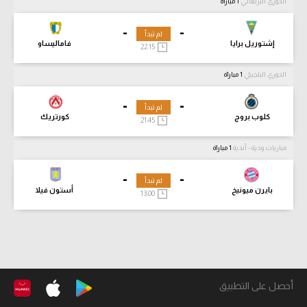
الدوري البرتغالي
1 مباراة
-
-
لم تبدأ
إشتوريل برايا
فاماليساو
22:15
الدوري البلجيكي
1 مباراة
-
-
لم تبدأ
كلوب بروج
كورتريك
21:45
مباريات ودية - أندية
1 مباراة
-
-
لم تبدأ
بايرن ميونيخ
أستون فيلا
13:00
أحصل على التطبيق