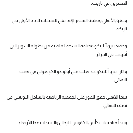
العشرين في تاريخه.
تحليل في الجول
وحقق الأهلي وصافة السوبر الإفريقي للسيدات للمرة الأولى في
حكايات في الجول
تاريخه.
كويز في الجول
فيديو في الجول
وحصد بترو أتليتكو وصافة النسخة الماضية من بطولة السوبر التي
أقيمت في الجزائر.
وكان بترو أتليتكو قد تغلب على أوتوهو الكونغولي في نصف
النهائي.
بينما الأهلي حقق الفوز على الجمعية الرياضية بالساحل التونسي في
نصف النهائي.
وتبدأ منافسات كأس الكؤوس للرجال والسيدات غدا الأربعاء.