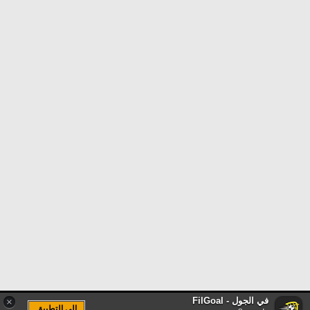
في الجول - FilGoal
×
الى التطبيق