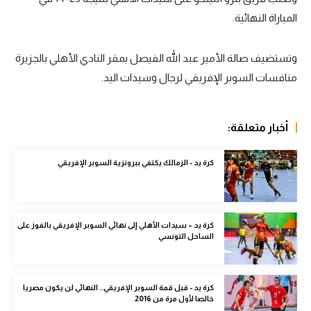
المباراة النهائية.
سعودي في الجول
الدوري الإنجليزي
وتستضيف صالة الأمير عبد الله الفيصل بمقر النادي الأهلي بالجزيرة
الدوري الإسباني
منافسات السوبر الإفريقي لرجال وسيدات اليد.
دوري أبطال أوروبا
أخبار متعلقة:
القسم الثاني
رياضات أخرى
كرة يد - الزمالك يكتفي ببرونزية السوبر الإفريقي
أمم إفريقيا
كرة السلة الأمريكية
كرة يد – سيدات الأهلي إلى نهائي السوبر الإفريقي بالفوز على
الساحل التونسي
كرة سلة
كرة يد
كرة يد - قبل قمة السوبر الإفريقي.. النهائي لن يكون مصريا
كرة طائرة
خالصا لأول مرة من 2016