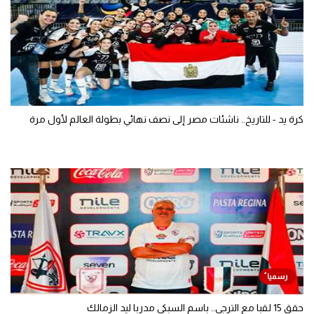
كرة يد - للتاريخ.. ناشئات مصر إلى نصف نهائي بطولة العالم لأول مرة
حقق 15 لقبا مع الترجي.. باسم السبكي مدربا ليد الزمالك