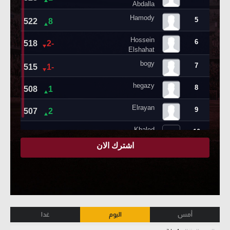
أمس
اليوم
غدا