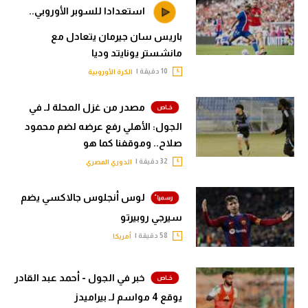
استعدادا للسوبر الأوروبي..
باريس سان جيرمان يتعادل مع
مانشستر يونايتد وديا
10 دقيقة |
الكرة الأوروبية
مصدر من غزل المحلة لـ في
الجول: الأهلي رفع عرضه لضم محمود
صلاح.. وموقفنا كما هو
32 دقيقة |
الدوري المصري
لوس أنجلوس جالاكسي يضم
سيرجي روبيرتو
58 دقيقة |
أمريكا
خبر في الجول - أحمد عبد القادر
يوقع 4 مواسم لـ بيراميدز