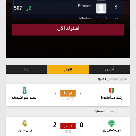
أمس
اليوم
غدا
الدوري البرتغالي
1 مباراة
-
-
لم تبدأ
إشتريلا أمادورا
سبورتنج لشبونة
22:30
مباريات ودية - أندية
4 مباراة
2
0
مباشر
فرينكفاروزي
ريال مدريد
48:51