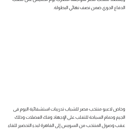
الدفاع الجوي ضمن نصف نهائي البطولة.
سعودي في الجول
الدوري الإنجليزي
الدوري الإسباني
دوري أبطال أوروبا
القسم الثاني
رياضات أخرى
أمم إفريقيا
كرة السلة الأمريكية
كرة سلة
وخاض لاعبو منتخب مصر للشباب تدريبات استشفائية اليوم فى
كرة يد
الجيم وحمام السباحة للتغلب على الإجهاد وفك العضلات وذلك
كرة طائرة
عقب وصول المنتخب من السويس إلى القاهرة لبدء التحضير للقاء.