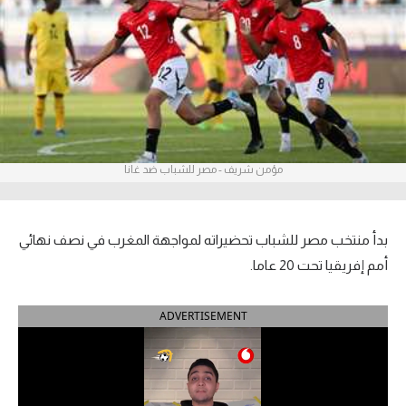
آراء حرة
ركن الألعاب
بطولات
أمريكا 2026
مؤمن شريف - مصر للشباب ضد غانا
الدوري المصري
الدوري الإنجليزي الممتاز
بدأ منتخب مصر للشباب تحضيراته لمواجهة المغرب في نصف نهائي
أمم إفريقيا تحت 20 عاما.
الدوري الإسباني
ADVERTISEMENT
الدوري الإيطالي
الدوري الألماني
الدوري الفرنسي