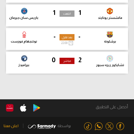
1
1
انتهت
مانشستر يونايتد
باريس سان جيرمان
-
-
بعد قليل
برشلونة
نوتنجهام فورست
22:00
0
2
مباشر
تشايكور ريزه سبور
بيراميدز
أحصل على التطبيق
بواسطة
اعلن معنا