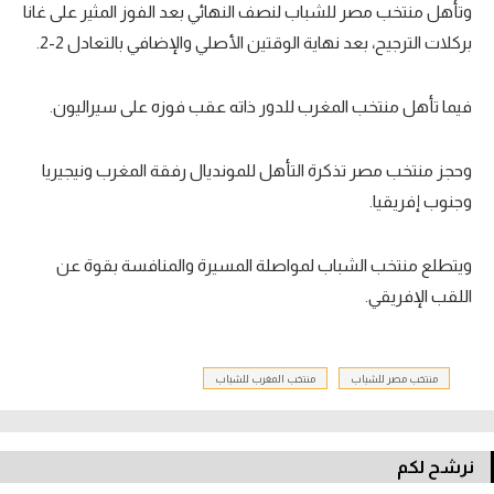
وتأهل منتخب مصر للشباب لنصف النهائي بعد الفوز المثير على غانا
تحليل في الجول
بركلات الترجيح، بعد نهاية الوقتين الأصلي والإضافي بالتعادل 2-2.
حكايات في الجول
فيما تأهل منتخب المغرب للدور ذاته عقب فوزه على سيراليون.
كويز في الجول
فيديو في الجول
وحجز منتخب مصر تذكرة التأهل للمونديال رفقة المغرب ونيجيريا
وجنوب إفريقيا.
ويتطلع منتخب الشباب لمواصلة المسيرة والمنافسة بقوة عن
اللقب الإفريقي.
منتخب مصر للشباب
منتخب المغرب للشباب
نرشح لكم