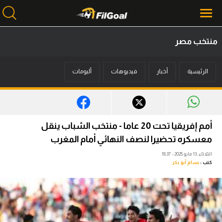
منتخب مصر
محتوى إخباري
الرئيسية
أخبار
فيديوهات
ألبومات
الرئيسية
أخبار
مباريات
أمم إفريقيا تحت 20 عاما - منتخب الشباب ينقل
ميركاتو
معسكره تحضيرا لنصف النهائي أمام المغرب
الثلاثاء، 13 مايو 2025 - 18:37
فانتازي في الجول
كتب :
بسام أبو بكر
مسابقة التوقعات
فيديوهات
عدسات