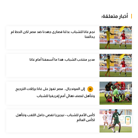
الوطن العربي
أخبار متعلقة:
في المونديال
رياضة نسائية
نجم غانا للشباب: بذلنا قصارى جهدنا ضد مصر لكن الحظ لم
يحالفنا
آسيا
أمريكا
مدير منتخب الشباب: هذا ما أسعفنا أمام غانا
ركن الألعاب
أقسام خاصة
إلى المونديال.. مصر تفوز على غانا بركلات الترجيح
وتتأهل لنصف نهائي أمم إفريقيا للشباب
Gamers
ميركاتو
كأس الأمم للشباب - نيجيريا تقصي حامل اللقب وتتأهل
لكأس العالم
تحقيق في الجول
تقرير في الجول