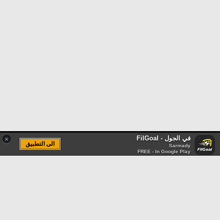
في الجول - FilGoal
×
الى التطبيق
Sarmady
FREE - In Google Play