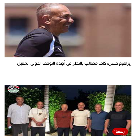
إبراهيم حسن: كاف مطالب بالنظر في أجندة التوقف الدولي المقبل