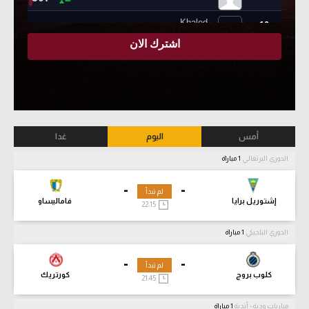
أمس
اليوم
غدا
الدوري البرتغالي
1 مباراة
-
-
لم تبدأ
إشتوريل برايا
فاماليساو
22:15
الدوري البلجيكي
1 مباراة
-
-
لم تبدأ
كلوب بروج
كورتريك
21:45
مباريات ودية - أندية
1 مباراة