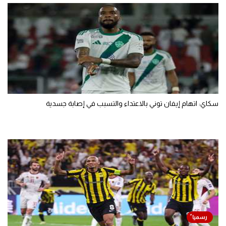
سكاي: اتهام إيفان توني بالاعتداء والتسبب في إصابة جسدية