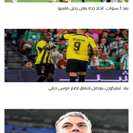
بعد 3 سنوات.. اتحاد جدة يعلن رحيل فابينيو
بيلد: ليفركوزن يتوصل لاتفاق لضم موسى ديابي