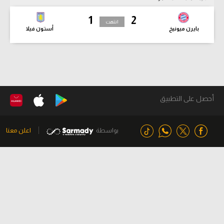
1
2
انتهت
بايرن ميونيخ
أستون فيلا
أحصل على التطبيق
بواسطة
اعلن معنا