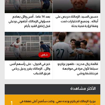
حسين السيد: الزمالك حريص على
بعد 14 عاما.. أنس وائل يهاجم
أبنائه.. وجميع الاختيارات تمت
مسؤولي الزمالك: أبلغوني برحيلي
وفقا لرؤية فنية بحتة
قبل إغلاق القيد بأيام
قائمة ريال مدريد - ظهور برناردو
خبر في الجول - على رأسهم أنس
سيلفا لأول مرة في مواجهة
وائل.. الزمالك يقرر رحيل رباعي
فرينتشفاروشي
فريق الشباب
الأكثر مشاهدة
بيزيرا: الزمالك لم يلتزم بوعده معي.. وكنت سأصبح أغلى صفقة في
1