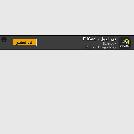
في الجول - FilGoal
×
الى التطبيق
Sarmady
FREE - In Google Play