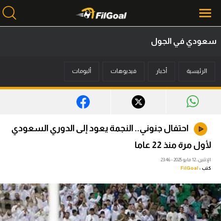
سعودي في الجول
محتوى إخباري
الرئيسية
أخبار
فيديوهات
ألبومات
الرئيسية
أخبار
مباريات
احتفال جنوني.. النجمة يعود إلى الدوري السعودي
ميركاتو
لأول مرة منذ 22 عاما
فانتازي في الجول
الإثنين، 12 مايو 2025 - 23:46
كتب :
FilGoal
مسابقة التوقعات
فيديوهات
عدسات