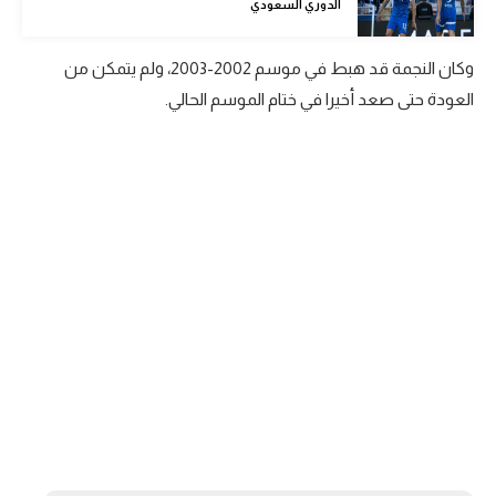
الدوري السعودي
الوطن العربي
في المونديال
وكان النجمة قد هبط في موسم 2002-2003، ولم يتمكن من
العودة حتى صعد أخيرا في ختام الموسم الحالي.
رياضة نسائية
آسيا
أمريكا
ركن الألعاب
أقسام خاصة
Gamers
ميركاتو
تحقيق في الجول
تقرير في الجول