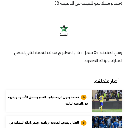
وتقدم سيلا سو للنجمة في الدقيقة 38.
سعودي في الجول
الدوري الإنجليزي
الدوري الإسباني
النجمة
دوري أبطال أوروبا
وفي الدقيقة 86 سجل ريان المطيري هدف النجمة الثاني لينهي
القسم الثاني
المباراة ويؤكد الصعود.
رياضات أخرى
أمم إفريقيا
أخبار متعلقة:
كرة السلة الأمريكية
تسعة بدون كريستيانو.. النصر يسحق الأخدود ويقربه
كرة سلة
من الدرجة الثانية
كرة يد
كرة طائرة
الهلال يضرب العروبة برباعية ويبقي آماله للنهاية في