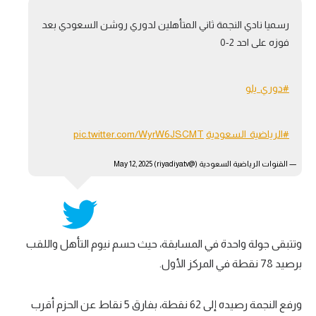
تحليل في الجول
رسميا نادي النجمة ثاني المتأهلين لدوري روشن السعودي بعد
فوزه على احد 2-0
حكايات في الجول
كويز في الجول
#دوري_يلو
فيديو في الجول
#الرياضية_السعودية
pic.twitter.com/WyrW6JSCMT
— القنوات الرياضية السعودية (@riyadiyatv)
May 12, 2025
وتتبقى جولة واحدة في المسابقة، حيث حسم نيوم التأهل واللقب
برصيد 78 نقطة في المركز الأول.
ورفع النجمة رصيده إلى 62 نقطة، بفارق 5 نقاط عن الحزم أقرب