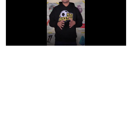
الدوري السعودي للمحترفين
دوري أبطال أوروبا
دوري أبطال إفريقيا
كل البطولات
أقسام
الكرة المصرية
الدوري المصري
الكرة الأوروبية
الكرة الإفريقية
منتخب مصر