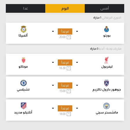
أمس
اليوم
غدا
الدوري البرتغالي
1 مباراة
-
-
لم تبدأ
بورتو
ألفيركا
20:00
مباريات ودية - أندية
3 مباراة
-
-
لم تبدأ
ليفربول
موناكو
16:30
-
-
لم تبدأ
جوهور دارول تاكزيم
تشيلسي
15:00
-
-
لم تبدأ
مانشستر سيتي
أتلتيكو مدريد
14:00