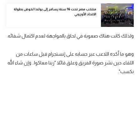
الوطن العربي
منتخب مصر تحت 16 سنة يسافر إلى بولندا لخوض بطولة
الاتحاد الأوروبي
في المونديال
رياضة نسائية
ولذلك كانت هناك صعوبة في لحاق بالمواجهة لعدم اكتمال شفائه.
آسيا
وهو ما أكده اللاعب عبر حسابه على إنستجرام قبل ساعات من
أمريكا
اللقاء، حين نشر صورة الفريق وعلق قائلا "ربنا معاكوا.. وإن شاء الله
ركن الألعاب
نكسب".
أقسام خاصة
Gamers
ميركاتو
تحقيق في الجول
تقرير في الجول