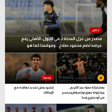
مصدر من غزل المحلة لـ في الجول: الأهلي رفع
عرضه لضم محمود صلاح.. وموقفنا كما هو
بمشاركة حمزة عبد الكريم..
إيشو يعلن تجديد تعاقده مع
برشلونة يهزم نوتنجهام ويخسر
الزمالك
من أودينيزي وديا