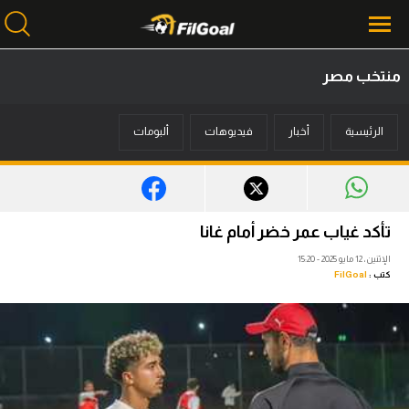
منتخب مصر
محتوى إخباري
الرئيسية
أخبار
فيديوهات
ألبومات
الرئيسية
أخبار
مباريات
تأكد غياب عمر خضر أمام غانا
ميركاتو
الإثنين، 12 مايو 2025 - 15:20
كتب :
FilGoal
فانتازي في الجول
مسابقة التوقعات
فيديوهات
عدسات