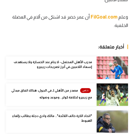
سعودي في الجول
وعلم
FilGoal.com
أن عمر خضر قد اشتكى من آلام في العضلة
الدوري الإنجليزي
الخلفية.
الدوري الإسباني
دوري أبطال أوروبا
أخبار متعلقة:
القسم الثاني
مدرب الأهلي المحتمل - لا ينام عند الخسارة ولا يستهدف
إسعاد اللاعبين في أبرز تصريحات ريبيرو
رياضات أخرى
أمم إفريقيا
مصدر من الأهلي لـ في الجول: هناك اتفاق مبدئي
كرة السلة الأمريكية
مع ريبيرو لخلافة كولر.. وموعد وصوله
كرة سلة
كرة يد
"اتحاد الكرة خالف اللائحة".. مالك وادي دجلة يطالب بإلغاء
الهبوط
كرة طائرة