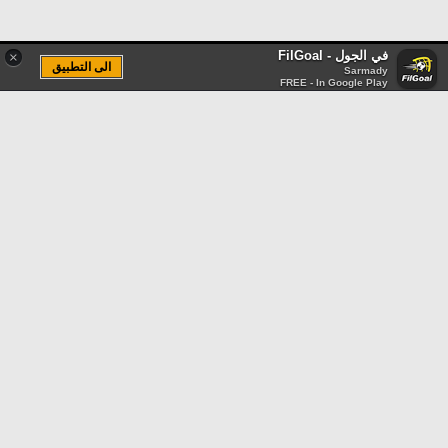
في الجول - FilGoal
×
الى التطبيق
Sarmady
FREE - In Google Play