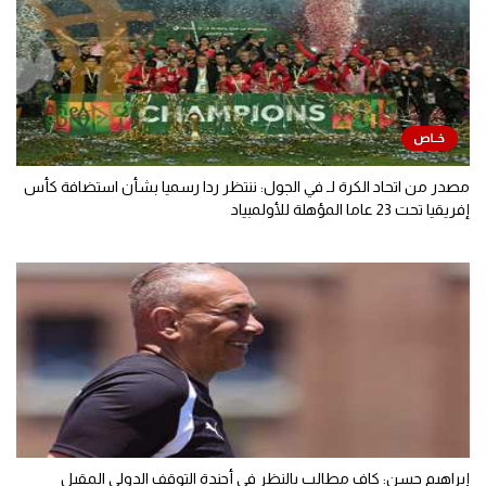
مصدر من اتحاد الكرة لـ في الجول: ننتظر ردا رسميا بشأن استضافة كأس
إفريقيا تحت 23 عاما المؤهلة للأولمبياد
إبراهيم حسن: كاف مطالب بالنظر في أجندة التوقف الدولي المقبل