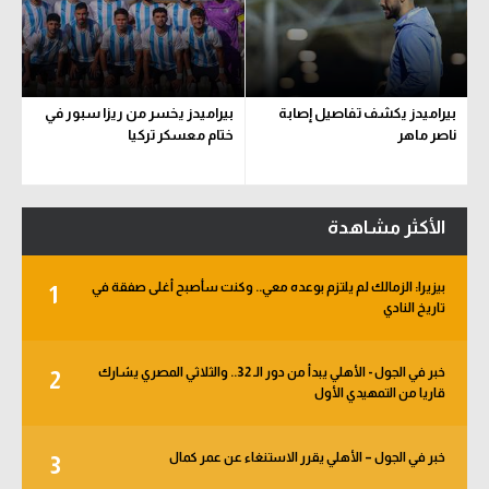
بيراميدز يكشف تفاصيل إصابة
بيراميدز يخسر من ريزا سبور في
ناصر ماهر
ختام معسكر تركيا
الأكثر مشاهدة
بيزيرا: الزمالك لم يلتزم بوعده معي.. وكنت سأصبح أغلى صفقة في
1
تاريخ النادي
خبر في الجول - الأهلي يبدأ من دور الـ 32.. والثلاثي المصري يشارك
2
قاريا من التمهيدي الأول
خبر في الجول – الأهلي يقرر الاستنغاء عن عمر كمال
3