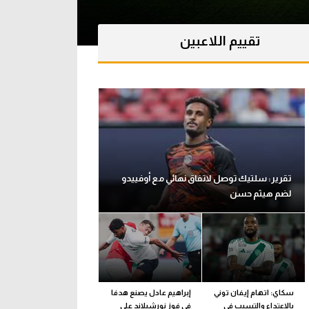
تقييم اللاعبين
تقرير: سلتيك توصل لاتفاق نهائي مع أوفييدو
لضم هيثم حسن
سكاي: اتهام إيفان توني
إبراهيم عادل يصنع هدفا
بالاعتداء والتسبب في
في فوز نورشيلاند على