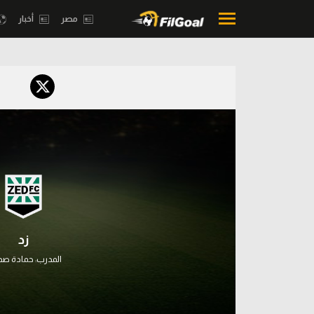
مصر
أخبار
محتوى إخباري
بطولات
الرئيسية
أمريكا 2026
أخبار
الدوري ا
مباريات
الدوري الإ
ميركاتو
الدوري ال
فانتازي في الجول
زد
الدوري ال
مسابقة التوقعات
المدرب:
حمادة ص
الدوري الأ
فيديوهات
الدوري ا
عدسات