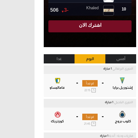
أمس
اليوم
غدا
الدوري البرتغالي
1 مباراة
-
-
لم تبدأ
إشتوريل برايا
فاماليساو
22:15
الدوري البلجيكي
1 مباراة
-
-
لم تبدأ
كلوب بروج
كورتريك
21:45
مباريات ودية - أندية
1 مباراة