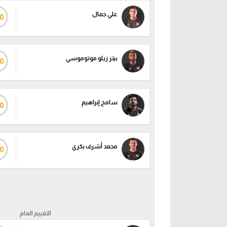
علي جمال
0
بيتر زيلو موتوموسي
0
سامح إبراهيم
0
محمد أشرف بكري
0
التقييم العام