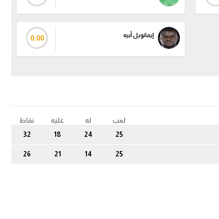
إيمانويل أبيه
0.00
لعب
له
عليه
نقاط
32
18
24
25
26
21
14
25