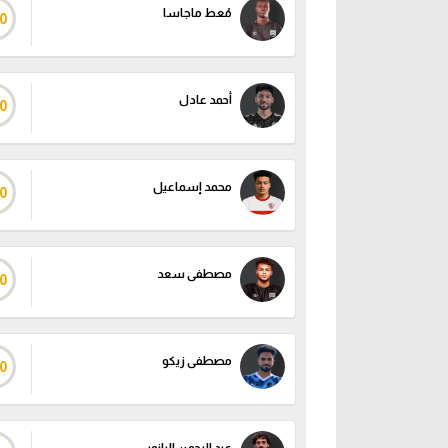
مُعط ماجاسا
0
أحمد عادل
0
محمد إسماعيل
0
مصطفى سعد
0
مصطفى زيكو
0