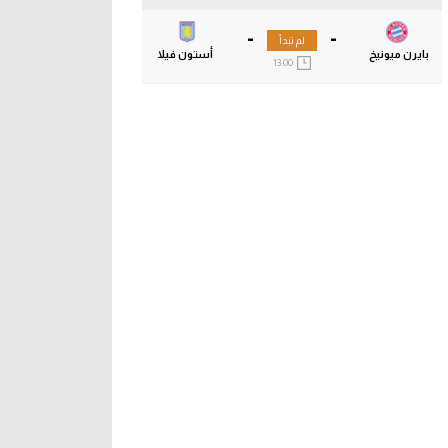
-
-
لم تبدأ
بايرن ميونيخ
أستون فيلا
13:00