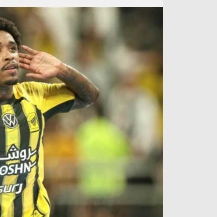
آراء حرة
الدوري ا
ركن الألعاب
دوري أبطا
دوري أبطا
كل البطولات