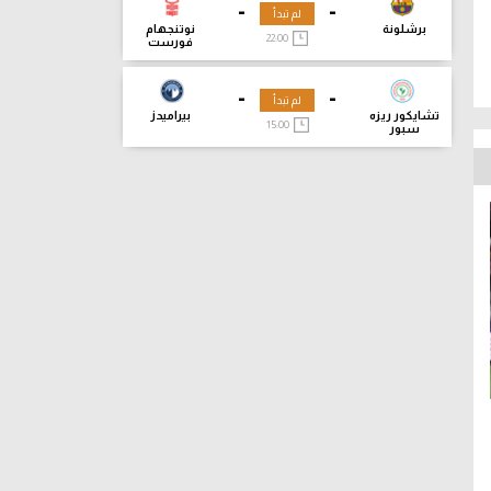
-
-
لم تبدأ
برشلونة
نوتنجهام
22:00
فورست
-
-
لم تبدأ
تشايكور ريزه
بيراميدز
15:00
سبور