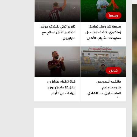
سبعة شروط.. تطبيق
تقرير تركي يكشف موعد
زملكاوي يكشف تفاصيل
الظهور الأول لصلاح مع
مفاوضات شباب الأهلي
طرابزون
لضم بيزيرا قبل غلق
الملف
منتخب السويس
قناة تركية: طرابزون
بتروجت يضم
حقق 12 مليون يورو
الفلسطيني عبد الهادي
إيرادات في 3 أيام
راشد