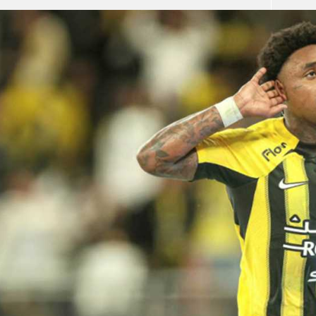
آسيا
دوري أبطال أوروبا
لسعودي للمحترفين
أمريكا
القسم الثاني
ل أوروبا
ركن الألعاب
رياضات أخرى
ل إفريقيا