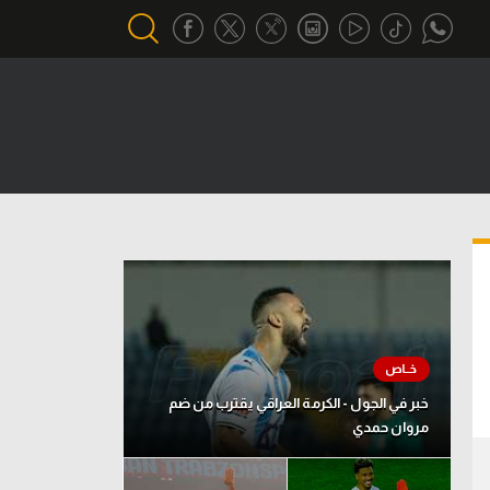
أقسام خاصة
Gamers
يكية
ميركاتو
تحقيق في الجول
تقرير في الجول
تحليل في الجول
حكايات في الجول
خبر في الجول - الكرمة العراقي يقترب من ضم
مروان حمدي
كويز في الجول
فيديو في الجول