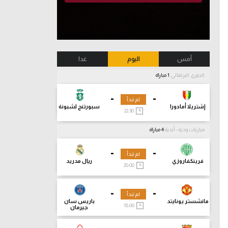
أمس
اليوم
غدا
الدوري البرتغالي
1 مباراة
-
-
لم تبدأ
إشتريلا أمادورا
سبورتنج لشبونة
22:30
مباريات ودية - أندية
4 مباراة
-
-
لم تبدأ
فرينكفاروزي
ريال مدريد
20:00
-
-
لم تبدأ
مانشستر يونايتد
باريس سان
18:00
جيرمان