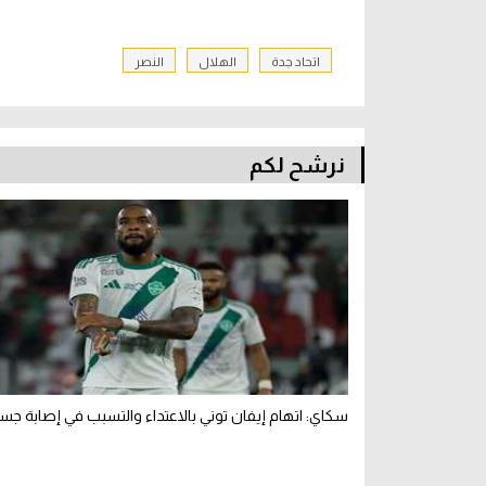
اتحاد جدة
الهلال
النصر
نرشح لكم
سكاي: اتهام إيفان توني بالاعتداء والتسبب في إصابة جس