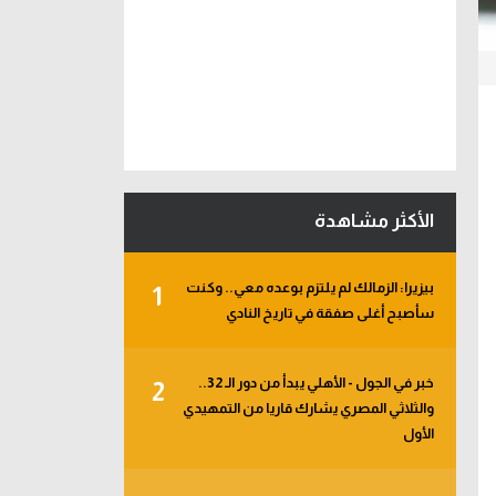
الأكثر مشاهدة
بيزيرا: الزمالك لم يلتزم بوعده معي.. وكنت
1
سأصبح أغلى صفقة في تاريخ النادي
خبر في الجول - الأهلي يبدأ من دور الـ 32..
2
والثلاثي المصري يشارك قاريا من التمهيدي
الأول