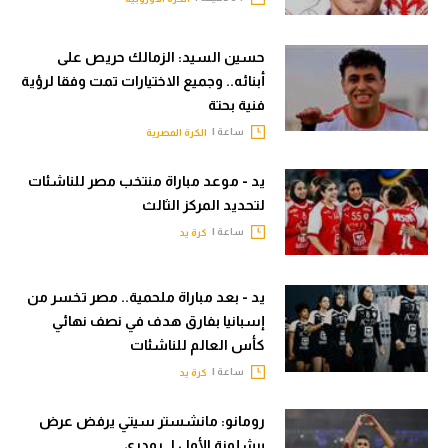
حسين السيد: الزمالك حريص على
أبنائه.. وجميع الاختيارات تمت وفقا لرؤية
فنية بحتة
ساعة |
الكرة المصرية
يد - موعد مباراة منتخب مصر للناشئات
لتحديد المركز الثالث
ساعة |
كرة يد
يد - بعد مباراة ملحمية.. مصر تخسر من
إسبانيا بفارق هدف في نصف نهائي
كأس العالم للناشئات
ساعة |
كرة يد
رومانو: مانشستر سيتي يرفض عرض
برشلونة الأول لـ رودري