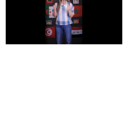
الدوري السعودي للمحترفين
دوري أبطال أوروبا
دوري أبطال إفريقيا
كل البطولات
أقسام
الكرة المصرية
الدوري المصري
الكرة الأوروبية
الكرة الإفريقية
منتخب مصر