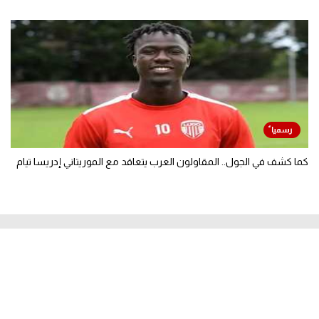
كما كشف في الجول.. المقاولون العرب يتعاقد مع الموريتاني إدريسا تيام