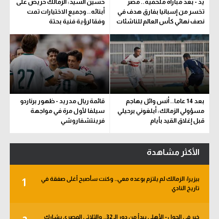
يد - بعد مباراة ملحمية.. مصر
حسين السيد: الزمالك حريص على
تخسر من إسبانيا بفارق هدف في
أبنائه.. وجميع الاختيارات تمت
نصف نهائي كأس العالم للناشئات
وفقا لرؤية فنية بحتة
بعد 14 عاما.. أنس وائل يهاجم
قائمة ريال مدريد - ظهور برناردو
مسؤولي الزمالك: أبلغوني برحيلي
سيلفا لأول مرة في مواجهة
قبل إغلاق القيد بأيام
فرينتشفاروشي
الأكثر مشاهدة
بيزيرا: الزمالك لم يلتزم بوعده معي.. وكنت سأصبح أغلى صفقة في
1
تاريخ النادي
خبر في الجول - الأهلي يبدأ من دور الـ 32.. والثلاثي المصري يشارك