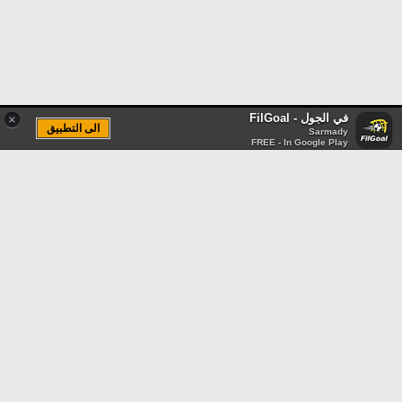
في الجول - FilGoal
×
الى التطبيق
Sarmady
FREE - In Google Play