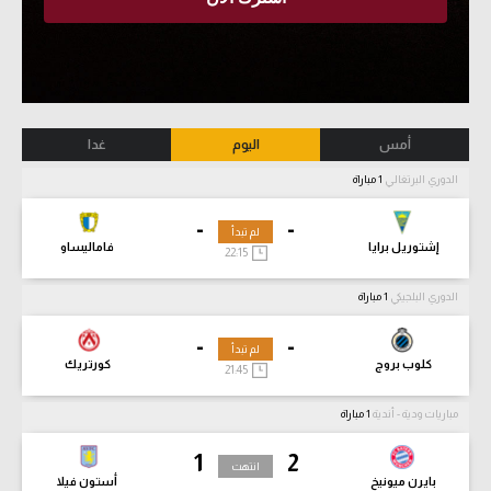
أمس
اليوم
غدا
الدوري البرتغالي
1 مباراة
-
-
لم تبدأ
إشتوريل برايا
فاماليساو
22:15
الدوري البلجيكي
1 مباراة
-
-
لم تبدأ
كلوب بروج
كورتريك
21:45
مباريات ودية - أندية
1 مباراة
1
2
انتهت
بايرن ميونيخ
أستون فيلا