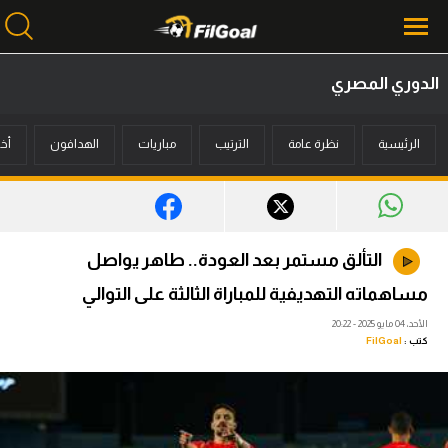
الدوري المصري
محتوى إخباري
الرئيسية
نظرة عامة
الترتيب
مباريات
الهدافون
أخب
الرئيسية
أخبار
مباريات
التألق مستمر بعد العودة.. طاهر يواصل
ميركاتو
مساهماته التهديفية للمباراة الثالثة على التوالي
فانتازي في الجول
الأحد، 04 مايو 2025 - 20:22
كتب :
FilGoal
مسابقة التوقعات
فيديوهات
عدسات