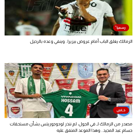
الزمالك يغلق الباب أمام عروض بيزيرا.. وينفي وعده بالرحيل
مصدر من الزمالك لـ في الجول: لم ننذر لودوجوريتس بشأن مستحقات
حسام عبد المجيد.. وهذا الموعد المتفق عليه