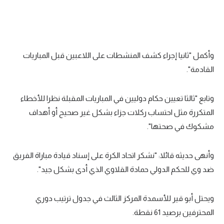
تحليل في الجول
حكايات في الجول
كويز في الجول
وأكمل "ثانيا إجراء كشف المنشطات على اللاعبين قبل المباريات
القادمة".
فيديو في الجول
وتابع "ثالثا تعيين حكام دوليين في المباريات المقبلة نظرا للأخطاء
المتكررة مثل احتساب ركلات جزاء بشكل غير صحيح أو أهداف
مشكوك في صحتها".
وأنهى حديثه قائلا: "نشكر اتحاد الكرة على إسناد قيادة مباراة الفريق
ضد وي للحكم الدولي حمادة القلاوي الذي أدى بشكل جيد".
ويحتل أبو قير للأسمدة المركز الثالث في جدول ترتيب دوري
المحترفين برصيد 61 نقطة.