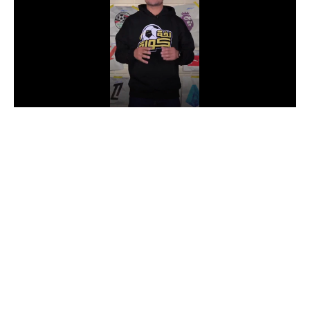
الدوري السعودي للمحترفين
دوري أبطال أوروبا
دوري أبطال إفريقيا
كل البطولات
أقسام
الكرة المصرية
الدوري المصري
الكرة الأوروبية
الكرة الإفريقية
منتخب مصر