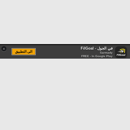
في الجول - FilGoal
×
الى التطبيق
Sarmady
FREE - In Google Play