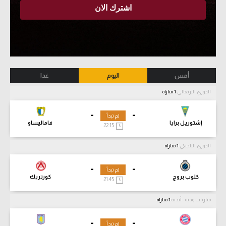
أمس
اليوم
غدا
الدوري البرتغالي
1 مباراة
-
-
لم تبدأ
إشتوريل برايا
فاماليساو
22:15
الدوري البلجيكي
1 مباراة
-
-
لم تبدأ
كلوب بروج
كورتريك
21:45
مباريات ودية - أندية
1 مباراة
-
-
لم تبدأ