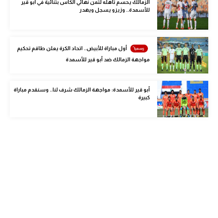
الزمالك يحسم تأهله لثمن نهائي الكأس بثنائية في أبو قير
الوطن العربي
للأسمدة.. وزيزو يسجل ويهدر
في المونديال
رياضة نسائية
أول مباراة للأبيض.. اتحاد الكرة يعلن طاقم تحكيم
مواجهة الزمالك ضد أبو قير للأسمدة
آسيا
أمريكا
أبو قير للأسمدة: مواجهة الزمالك شرف لنا.. وسنقدم مباراة
كبيرة
ركن الألعاب
أقسام خاصة
Gamers
ميركاتو
تحقيق في الجول
تقرير في الجول