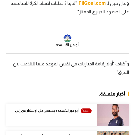
وقال نبيل لـ
FilGoal.com
: "لدينا 3 طلبات لاتحاد الكرة للمنافسة
سعودي في الجول
على الصعود للدوري الممتاز".
الدوري الإنجليزي
الدوري الإسباني
دوري أبطال أوروبا
أبو قير للأسمدة
القسم الثاني
وأضاف "أولا إقامة المباريات في نفس الموعد منعا للتلاعب بين
رياضات أخرى
الفرق".
أمم إفريقيا
كرة السلة الأمريكية
أخبار متعلقة:
كرة سلة
أبو قير للأسمدة يستعير علي أوسكار من إنبي
كرة يد
كرة طائرة