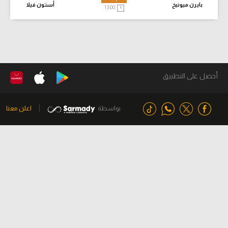
بايرن ميونيخ
أستون فيلا
13:00
أحصل على التطبيق
بواسطة
اعلن معنا