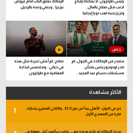
رئيس طرابزون: لا يمكنك إقناع
الزمالك يغلق الباب أمام عروض
لاعب مثل صلاح بالمال..
بيزيرا.. وينفي وعده بالرحيل
وتريزيجيه لعب دورا إيجابيا
مصدر من الزمالك لـ في الجول: لم
صلاح: لم أعش تجربة مثل هذه
ننذر لودوجوريتس بشأن
في حياتي.. ومتحمس لبداية
مستحقات حسام عبد المجيد..
المغامرة مع طرابزون
وهذا الموعد المتفق عليه
الأكثر مشاهدة
خبر في الجول - الأهلي يبدأ من دور الـ 32.. والثلاثي المصري يشارك
1
قاريا من التمهيدي الأول
بيزيرا: الزمالك لم يلتزم بوعده معي.. وكنت سأصبح أغلى صفقة في