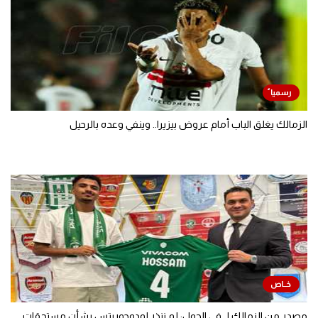
الزمالك يغلق الباب أمام عروض بيزيرا.. وينفي وعده بالرحيل
مصدر من الزمالك لـ في الجول: لم ننذر لودوجوريتس بشأن مستحقات