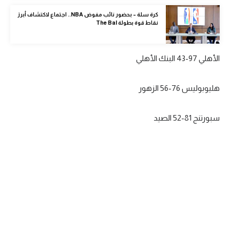
الوطن العربي
كرة سلة – بحضور نائب مفوض NBA.. اجتماع لاكتشاف أبرز
نقاط قوة بطولة The Bal
في المونديال
رياضة نسائية
الأهلي 97-43 البنك الأهلي
آسيا
هليوبوليس 76-56 الزهور
أمريكا
ركن الألعاب
سبورتنج 81-52 الصيد
أقسام خاصة
Gamers
ميركاتو
تحقيق في الجول
تقرير في الجول