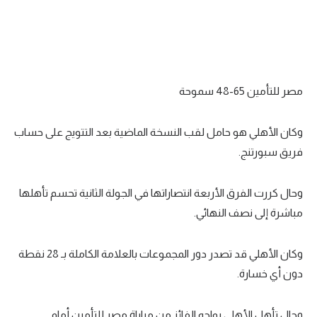
تحليل في الجول
حكايات في الجول
كويز في الجول
مصر للتأمين 65-48 سموحة
فيديو في الجول
وكان الأهلي هو حامل لقب النسخة الماضية بعد التتويج على حساب
فريق سبورتنج.
وحال كررت الفرق الأربعة انتصاراتها في الجولة الثانية تحسم تأهلها
مباشرة إلى نصف النهائي.
وكان الأهلي قد تصدر دور المجموعات بالعلامة الكاملة بـ 28 نقطة
دون أي خسارة.
وحال تأهل الأهلي يواجه الفائز من مباراة مصر للتأمين أمام