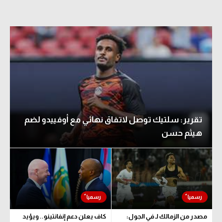
تقرير: سلتيك توصل لاتفاق نهائي مع أوفييدو لضم
هيثم حسن
مصدر من الزمالك لـ في الجول:
كاف يعلن دعم إنفانتينو.. ويؤيد