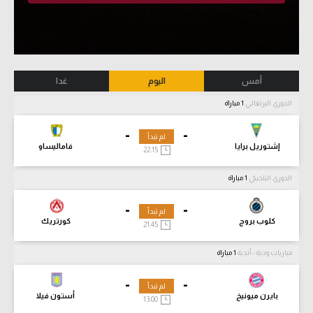
أمس
اليوم
غدا
الدوري البرتغالي
1 مباراة
-
-
لم تبدأ
إشتوريل برايا
فاماليساو
22:15
الدوري البلجيكي
1 مباراة
-
-
لم تبدأ
كلوب بروج
كورتريك
21:45
مباريات ودية - أندية
1 مباراة
-
-
لم تبدأ
بايرن ميونيخ
أستون فيلا
13:00