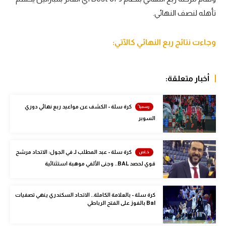
تأهله لنصف النهائي.
سعودي في الجول
الدوري الإنجليزي
وجاءت نتائج ربع النهائي كالآتي:
الدوري الإسباني
دوري أبطال أوروبا
أخبار متعلقة:
القسم الثاني
كرة سلة - الكشف عن مواعيد ربع نهائي دوري
رياضات أخرى
السوبر
أمم إفريقيا
كرة سلة - عبد المطلب لـ في الجول: الاتحاد مرشح
كرة السلة الأمريكية
قوي لحصد BAL.. وجنى الألفي موهبة استثنائية
كرة سلة
كرة يد
كرة سلة - بالعلامة الكاملة.. الاتحاد السكندري ينهي تصفيات
Bal بالفوز على الفتح الرباطي
كرة طائرة