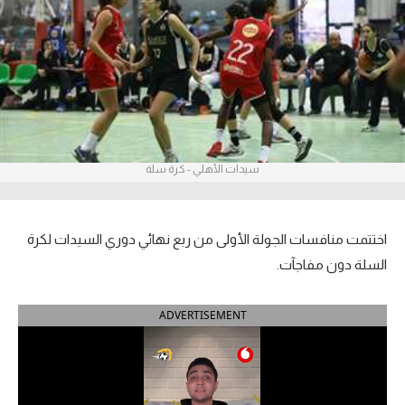
آراء حرة
ركن الألعاب
بطولات
أمريكا 2026
سيدات الأهلي - كرة سلة
الدوري المصري
الدوري الإنجليزي الممتاز
اختتمت منافسات الجولة الأولى من ربع نهائي دوري السيدات لكرة
السلة دون مفاجآت.
الدوري الإسباني
ADVERTISEMENT
الدوري الإيطالي
الدوري الألماني
الدوري الفرنسي