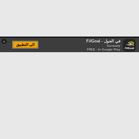
في الجول - FilGoal
×
الى التطبيق
Sarmady
FREE - In Google Play