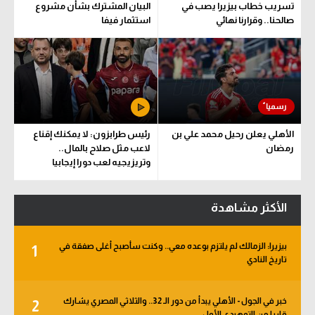
تسريب خطاب بيزيرا يصب في
البيان المشترك بشأن مشروع
صالحنا.. وقرارنا نهائي
استثمار فيفا
الأهلي يعلن رحيل محمد علي بن
رئيس طرابزون: لا يمكنك إقناع
رمضان
لاعب مثل صلاح بالمال..
وتريزيجيه لعب دورا إيجابيا
الأكثر مشاهدة
بيزيرا: الزمالك لم يلتزم بوعده معي.. وكنت سأصبح أغلى صفقة في
1
تاريخ النادي
خبر في الجول - الأهلي يبدأ من دور الـ 32.. والثلاثي المصري يشارك
2
قاريا من التمهيدي الأول