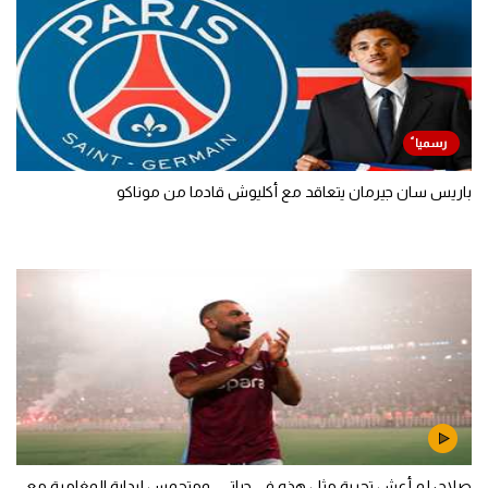
باريس سان جيرمان يتعاقد مع أكليوش قادما من موناكو
صلاح: لم أعش تجربة مثل هذه في حياتي.. ومتحمس لبداية المغامرة مع