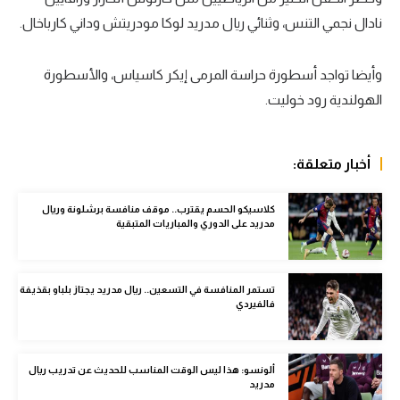
نادال نجمي التنس، وثنائي ريال مدريد لوكا مودريتش وداني كارباخال.
سعودي في الجول
الدوري الإنجليزي
وأيضا تواجد أسطورة حراسة المرمى إيكر كاسياس، والأسطورة
الدوري الإسباني
الهولندية رود خوليت.
دوري أبطال أوروبا
أخبار متعلقة:
القسم الثاني
رياضات أخرى
كلاسيكو الحسم يقترب.. موقف منافسة برشلونة وريال
مدريد على الدوري والمباريات المتبقية
أمم إفريقيا
كرة السلة الأمريكية
تستمر المنافسة في التسعين.. ريال مدريد يجتاز بلباو بقذيفة
فالفيردي
كرة سلة
كرة يد
ألونسو: هذا ليس الوقت المناسب للحديث عن تدريب ريال
كرة طائرة
مدريد