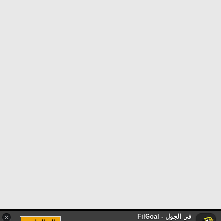
في الجول - FilGoal
×