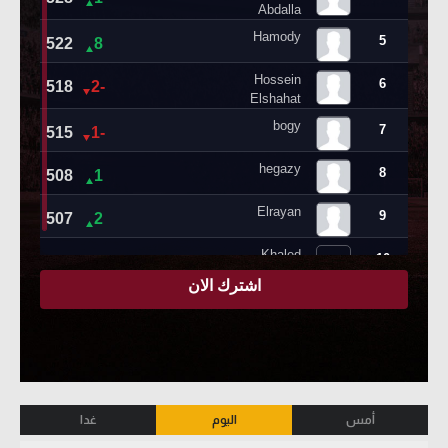
أمس
اليوم
غدا