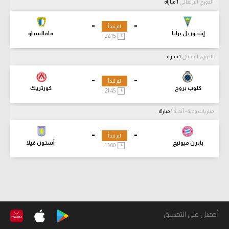
الدوري البرتغالي
1 مباراة
-
-
لم تبدأ
إشتوريل برايا
فاماليساو
22:15
الدوري البلجيكي
1 مباراة
-
-
لم تبدأ
كلوب بروج
كورتريك
21:45
مباريات ودية - أندية
1 مباراة
-
-
لم تبدأ
بايرن ميونيخ
أستون فيلا
13:00
أحصل على التطبيق