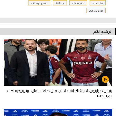
ريال مدريد
لامين يامال
برشلونة
الدوري الإسباني
لوريوس 2025
نرشح لكم
رئيس طرابزون: لا يمكنك إقناع لاعب مثل صلاح بالمال.. وتريزيجيه لعب
دورا إيجابيا