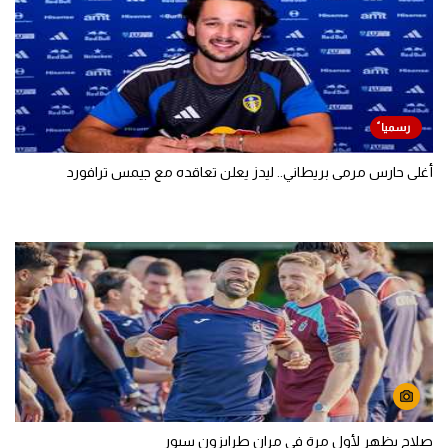
أغلى حارس مرمى بريطاني.. ليدز يعلن تعاقده مع جيمس ترافورد
صلاح يظهر لأول مرة في مران طرابزون سبور