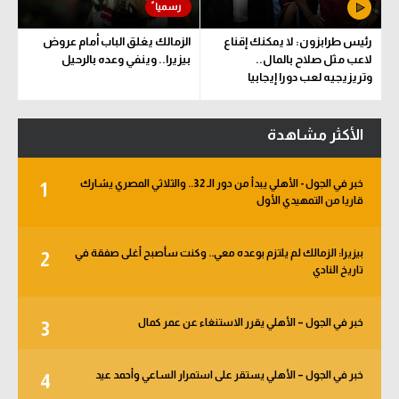
رئيس طرابزون: لا يمكنك إقناع
الزمالك يغلق الباب أمام عروض
لاعب مثل صلاح بالمال..
بيزيرا.. وينفي وعده بالرحيل
وتريزيجيه لعب دورا إيجابيا
الأكثر مشاهدة
خبر في الجول - الأهلي يبدأ من دور الـ 32.. والثلاثي المصري يشارك
1
قاريا من التمهيدي الأول
بيزيرا: الزمالك لم يلتزم بوعده معي.. وكنت سأصبح أغلى صفقة في
2
تاريخ النادي
خبر في الجول – الأهلي يقرر الاستنغاء عن عمر كمال
3
خبر في الجول – الأهلي يستقر على استمرار الساعي وأحمد عيد
4