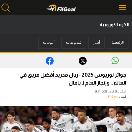
الكرة الأوروبية
محتوى إخباري
الرئيسية
أخبار
فيديوهات
ألبومات
الرئيسية
أخبار
مباريات
جوائز لوريوس 2025 - ريال مدريد أفضل فريق في
ميركاتو
العالم.. وإنجاز العام لـ يامال
الإثنين، 21 أبريل 2025 - 21:34
فانتازي في الجول
كتب :
FilGoal
مسابقة التوقعات
فيديوهات
عدسات