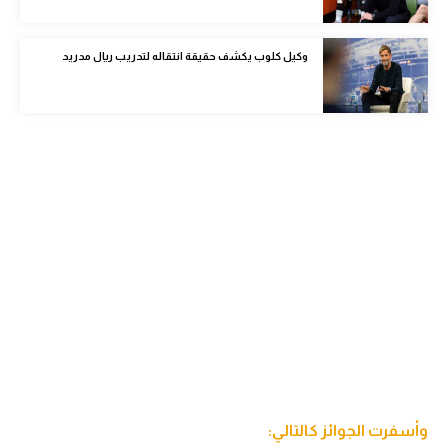
الوطن العربي
وكيل كلوب يكشف حقيقة انتقاله لتدريب ريال مدريد
في المونديال
رياضة نسائية
آسيا
أمريكا
ركن الألعاب
أقسام خاصة
Gamers
ميركاتو
تحقيق في الجول
وأسفرت الجوائز كالتالي:
تقرير في الجول