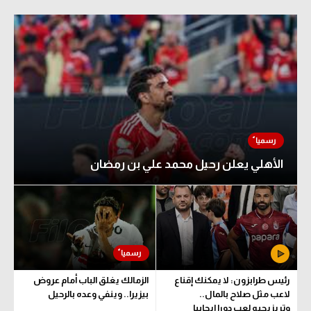
الأهلي يعلن رحيل محمد علي بن رمضان
رئيس طرابزون: لا يمكنك إقناع
الزمالك يغلق الباب أمام عروض
لاعب مثل صلاح بالمال..
بيزيرا.. وينفي وعده بالرحيل
وتريزيجيه لعب دورا إيجابيا