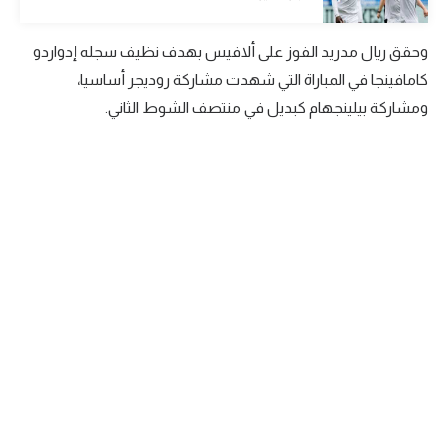
الوطن العربي
وحقق ريال مدريد الفوز على ألافيس بهدف نظيف سجله إدواردو
في المونديال
كامافينجا في المباراة التي شهدت مشاركة روديجر أساسيا،
رياضة نسائية
ومشاركة بيلينجهام كبديل في منتصف الشوط الثاني.
آسيا
أمريكا
ركن الألعاب
أقسام خاصة
Gamers
ميركاتو
تحقيق في الجول
تقرير في الجول