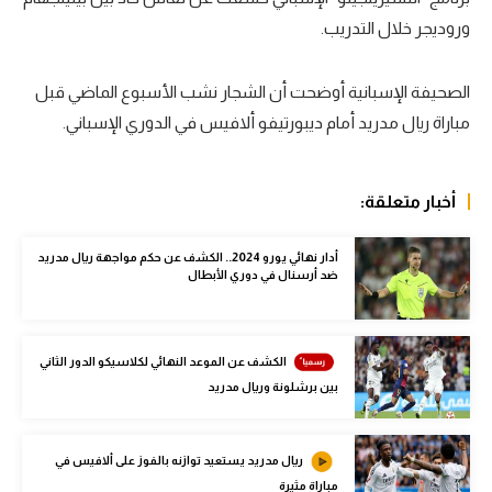
وروديجر خلال التدريب.
سعودي في الجول
الدوري الإنجليزي
الصحيفة الإسبانية أوضحت أن الشجار نشب الأسبوع الماضي قبل
الدوري الإسباني
مباراة ريال مدريد أمام ديبورتيفو ألافيس في الدوري الإسباني.
دوري أبطال أوروبا
أخبار متعلقة:
القسم الثاني
رياضات أخرى
أدار نهائي يورو 2024.. الكشف عن حكم مواجهة ريال مدريد
ضد أرسنال في دوري الأبطال
أمم إفريقيا
كرة السلة الأمريكية
الكشف عن الموعد النهائي لكلاسيكو الدور الثاني
كرة سلة
بين برشلونة وريال مدريد
كرة يد
ريال مدريد يستعيد توازنه بالفوز على ألافيس في
كرة طائرة
مباراة مثيرة