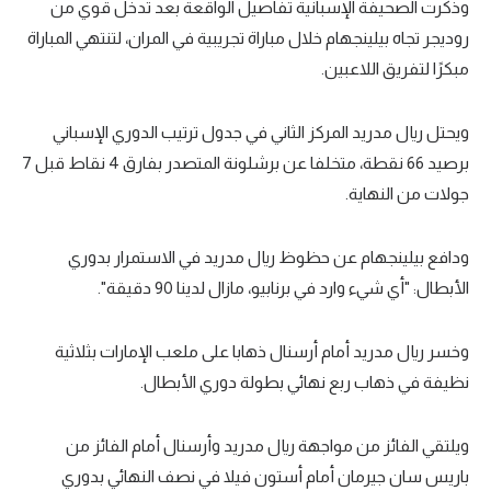
وذكرت الصحيفة الإسبانية تفاصيل الواقعة بعد تدخل قوي من
تحليل في الجول
روديجر تجاه بيلينجهام خلال مباراة تجريبية في المران، لتنتهي المباراة
مبكرًا لتفريق اللاعبين.
حكايات في الجول
كويز في الجول
ويحتل ريال مدريد المركز الثاني في جدول ترتيب الدوري الإسباني
برصيد 66 نقطة، متخلفا عن برشلونة المتصدر بفارق 4 نقاط قبل 7
فيديو في الجول
جولات من النهاية.
ودافع بيلينجهام عن حظوظ ريال مدريد في الاستمرار بدوري
الأبطال: "أي شيء وارد في برنابيو، مازال لدينا 90 دقيقة".
وخسر ريال مدريد أمام أرسنال ذهابا على ملعب الإمارات بثلاثية
نظيفة في ذهاب ربع نهائي بطولة دوري الأبطال.
ويلتقي الفائز من مواجهة ريال مدريد وأرسنال أمام الفائز من
باريس سان جيرمان أمام أستون فيلا في نصف النهائي بدوري