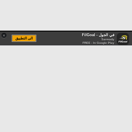
في الجول - FilGoal
×
الى التطبيق
Sarmady
FREE - In Google Play