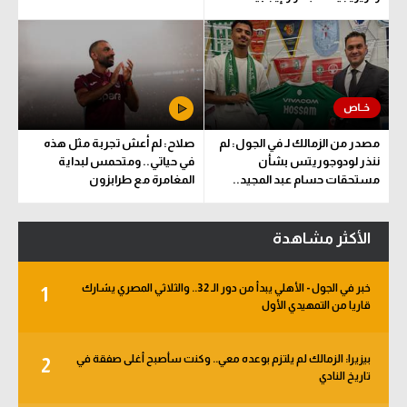
مصدر من الزمالك لـ في الجول: لم
صلاح: لم أعش تجربة مثل هذه
ننذر لودوجوريتس بشأن
في حياتي.. ومتحمس لبداية
مستحقات حسام عبد المجيد..
المغامرة مع طرابزون
وهذا الموعد المتفق عليه
الأكثر مشاهدة
خبر في الجول - الأهلي يبدأ من دور الـ 32.. والثلاثي المصري يشارك
1
قاريا من التمهيدي الأول
بيزيرا: الزمالك لم يلتزم بوعده معي.. وكنت سأصبح أغلى صفقة في
2
تاريخ النادي