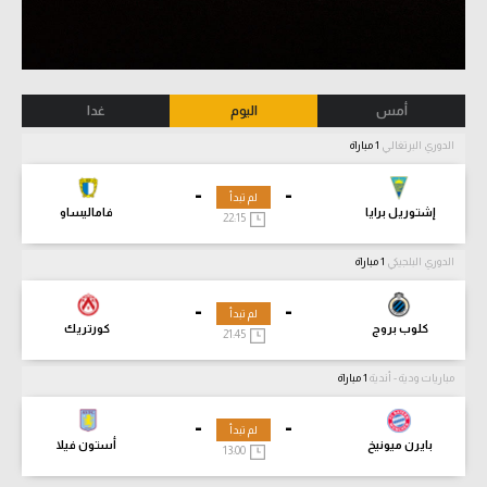
أمس
اليوم
غدا
الدوري البرتغالي
1 مباراة
-
-
لم تبدأ
إشتوريل برايا
فاماليساو
22:15
الدوري البلجيكي
1 مباراة
-
-
لم تبدأ
كلوب بروج
كورتريك
21:45
مباريات ودية - أندية
1 مباراة
-
-
لم تبدأ
بايرن ميونيخ
أستون فيلا
13:00