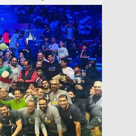
آراء حرة
الدوري ا
ركن الألعاب
دوري أبطا
دوري أبطا
كل البطولات