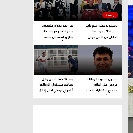
برشلونة يعلن فتح باب
يد - بعد مباراة ملحمية..
حجز تذاكر مواجهة
مصر تخسر من إسبانيا
الأهلي في كأس خوان
بفارق هدف في نصف
جامبر
نهائي كأس العالم
للناشئات
حسين السيد: الزمالك
بعد 14 عاما.. أنس وائل
حريص على أبنائه..
يهاجم مسؤولي الزمالك:
وجميع الاختيارات تمت
أبلغوني برحيلي قبل إغلاق
وفقا لرؤية فنية بحتة
القيد بأيام