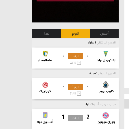
أمس
اليوم
غدا
الدوري البرتغالي
1 مباراة
-
-
لم تبدأ
إشتوريل برايا
فاماليساو
22:15
الدوري البلجيكي
1 مباراة
-
-
لم تبدأ
كلوب بروج
كورتريك
21:45
مباريات ودية - أندية
1 مباراة
1
2
انتهت
بايرن ميونيخ
أستون فيلا