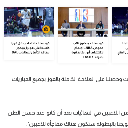
ملة..
كرة سلة – بحضور نائب
كرة سلة - الاتحاد يحقق فوزا
ي
مفوض NBA.. اجتماع
كاسحا على هوبرز ويحجز
وز على الفتح
لاكتشاف أبرز نقاط قوة
بطاقة التأهل لنهائيات BAL
بطولة The Bal
ات وحصلنا على العلامة الكاملة بالفوز بجميع المباريات
من اللاعبين في النهائيات بعد أن كانوا عند حسن الظن
تويجنا بالبطولة ستكون هناك مفاجأة للاعبين".