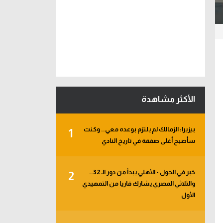
الأكثر مشاهدة
بيزيرا: الزمالك لم يلتزم بوعده معي.. وكنت
1
سأصبح أغلى صفقة في تاريخ النادي
خبر في الجول - الأهلي يبدأ من دور الـ 32..
2
والثلاثي المصري يشارك قاريا من التمهيدي
الأول