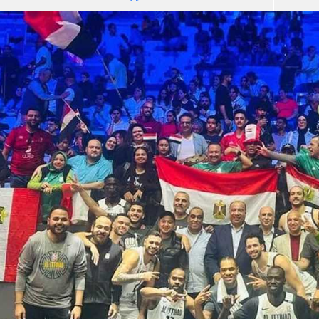
آسيا
دوري أبطال أوروبا
لسعودي للمحترفين
أمريكا
القسم الثاني
ل أوروبا
ركن الألعاب
رياضات أخرى
ل إفريقيا