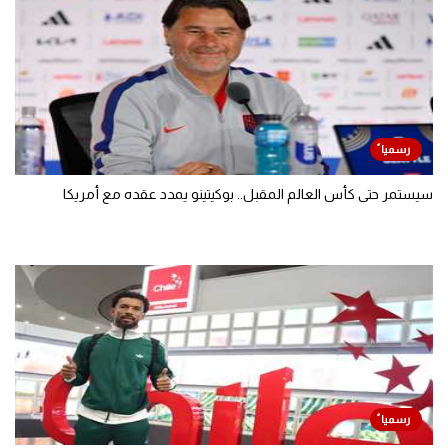
سيستمر حتى كأس العالم المقبل.. بوكيتينو يمدد عقده مع أمريكا