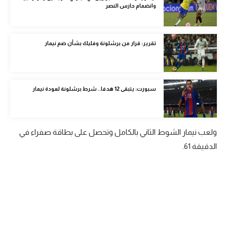
وانضمام حارس النصر
الوطن العربي
في المونديال
تقرير: قرار من برشلونة وفليك بشأن ضم نيمار
رياضة نسائية
آسيا
سبورت: يتبقى 12 هدفا.. شرط برشلونة لعودة نيمار
أمريكا
ركن الألعاب
ولعب نيمار الشوط الثاني بالكامل وتحصل على بطاقة صفراء في
أقسام خاصة
الدقيقة 61.
Gamers
ميركاتو
تحقيق في الجول
تقرير في الجول