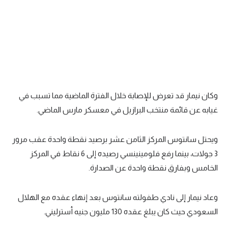
تحليل في الجول
حكايات في الجول
كويز في الجول
فيديو في الجول
وكان نيمار قد تعرض للإصابة خلال الفترة الماضية مما تسبب في
غيابه عن قائمة منتخب البرازيل في معسكر مارس الماضي.
ويحتل سانتوس المركز الثامن عشر برصيد نقطة واحدة عقب مرور
3 جولات، بينما رفع فلومينينسي رصيده إلى 6 نقاط في المركز
الخامس وبفارق نقطة واحدة عن الصدارة.
وعاد نيمار إلى نادي طفولته سانتوس بعد إنهاء عقده مع الهلال
السعودي حيث كان يبلغ عقده 130 مليون جنيه أسترليني.