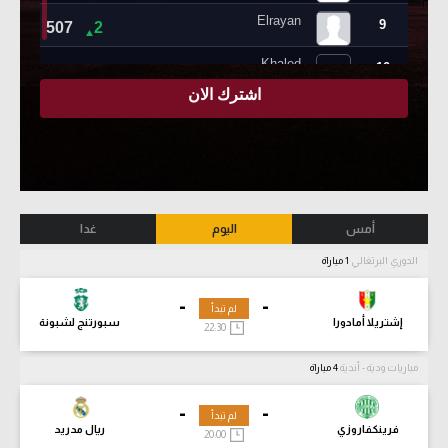
أمس
اليوم
غدا
الدوري البرتغالي
1 مباراة
-
-
لم تبدأ
إشتريلا أمادورا
سبورتنج لشبونة
22:30
مباريات ودية - أندية
4 مباراة
-
-
لم تبدأ
فرينكفاروزي
ريال مدريد
20:00