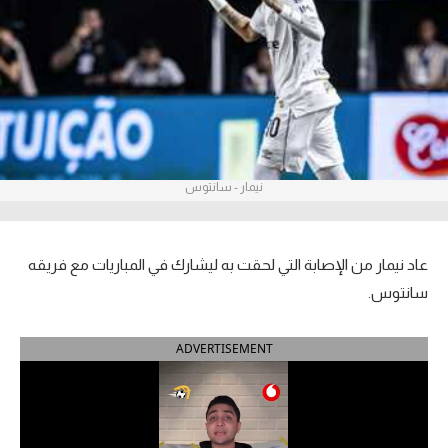
آراء حرة
ركن الألعاب
بطولات
أمريكا 2026
نيمار - سانتوس
الدوري المصري
الدوري الإنجليزي الممتاز
عاد نيمار من الإصابة التي لحقت به ليشارك في المباريات مع فريقه
سانتوس.
الدوري الإسباني
ADVERTISEMENT
الدوري الإيطالي
الدوري الألماني
الدوري الفرنسي