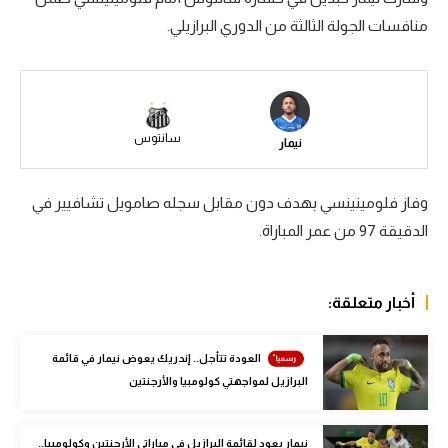
منافسات الجولة الثالثة من الدوري البرازيلي.
سعودي في الجول
الدوري الإنجليزي
الدوري الإسباني
سانتوس
نيمار
دوري أبطال أوروبا
القسم الثاني
وفاز فلومينينسي بهدف دون مقابل سجله صامويل تشافيير في
رياضات أخرى
الدقيقة 97 من عمر المباراة.
أمم إفريقيا
أخبار متعلقة:
كرة السلة الأمريكية
كرة سلة
العودة تتأجل.. إندريك يعوض نيمار في قائمة
البرازيل لمواجهتي كولومبيا والأرجنتين
كرة يد
كرة طائرة
نيمار يعود لقائمة البرازيل في مباراتي الأرجنتين وكولومبيا..