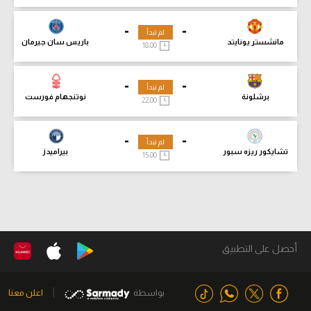
-
-
لم تبدأ
مانشستر يونايتد
باريس سان جيرمان
18:00
-
-
لم تبدأ
برشلونة
نوتنجهام فورست
22:00
-
-
لم تبدأ
تشايكور ريزه سبور
بيراميدز
15:00
أحصل على التطبيق
بواسطة
اعلن معنا