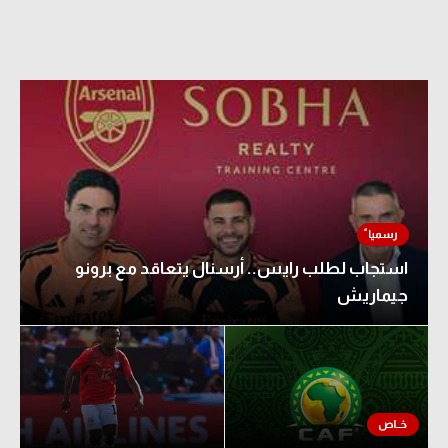
استجاب لطلب رايس.. أرسنال يتعاقد مع برونو
جيماريش