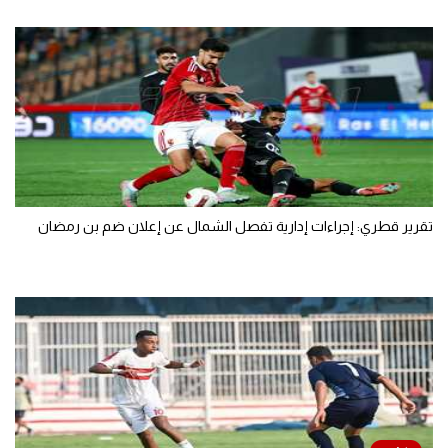
تقرير قطري: إجراءات إدارية تفصل الشمال عن إعلان ضم بن رمضان