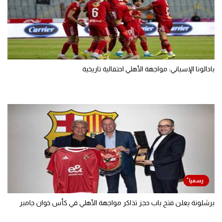
بادالونا الإسباني: مواجهة الأهلي احتفالية تاريخية
برشلونة يعلن فتح باب حجز تذاكر مواجهة الأهلي في كأس خوان جامبر