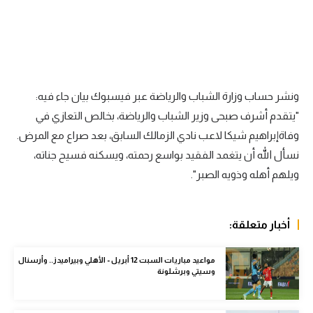
تحليل في الجول
حكايات في الجول
كويز في الجول
ونشر حساب وزارة الشباب والرياضة عبر فيسبوك بيان جاء فيه:
فيديو في الجول
"يتقدم أشرف صبحى وزير الشباب والرياضة، بخالص التعازي في
وفاةإبراهيم شيكا لاعب نادي الزمالك السابق، بعد صراع مع المرض.
نسأل الله أن يتغمد الفقيد بواسع رحمته، ويسكنه فسيح جناته،
ويلهم أهله وذويه الصبر".
أخبار متعلقة:
مواعيد مباريات السبت 12 أبريل - الأهلي وبيراميدز.. وأرسنال
وسيتي وبرشلونة