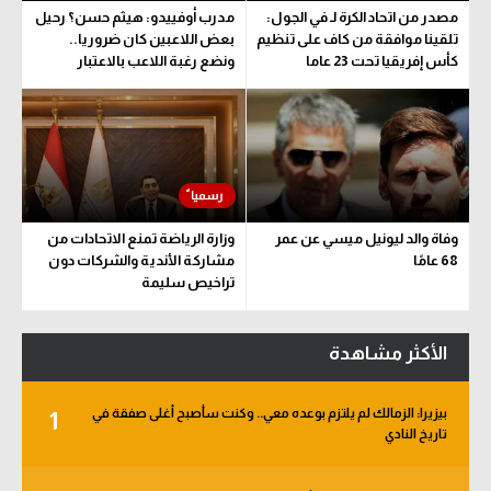
مصدر من اتحاد الكرة لـ في الجول:
مدرب أوفييدو: هيثم حسن؟ رحيل
تلقينا موافقة من كاف على تنظيم
بعض اللاعبين كان ضروريا..
كأس إفريقيا تحت 23 عاما
ونضع رغبة اللاعب بالاعتبار
وفاة والد ليونيل ميسي عن عمر
وزارة الرياضة تمنع الاتحادات من
68 عامًا
مشاركة الأندية والشركات دون
تراخيص سليمة
الأكثر مشاهدة
بيزيرا: الزمالك لم يلتزم بوعده معي.. وكنت سأصبح أغلى صفقة في
1
تاريخ النادي