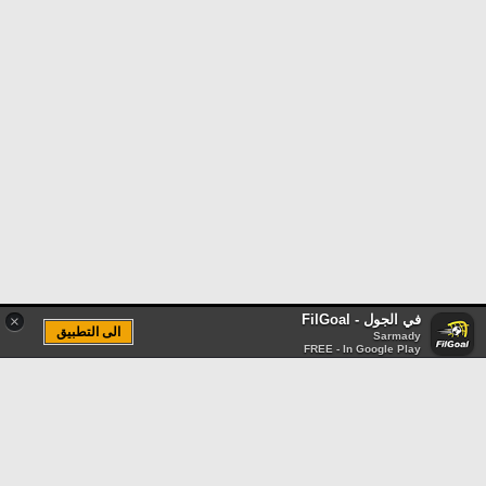
في الجول - FilGoal
×
الى التطبيق
Sarmady
FREE - In Google Play