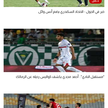
خبر في الجول - الاتحاد السكندري يضم أنس وائل
"مستقبل النادي".. أحمد مجدي يكشف كواليس رحيله عن الزمالك