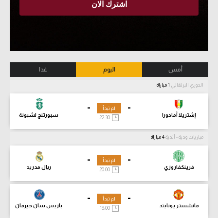
أمس
اليوم
غدا
الدوري البرتغالي
1 مباراة
-
-
لم تبدأ
إشتريلا أمادورا
سبورتنج لشبونة
22:30
مباريات ودية - أندية
4 مباراة
-
-
لم تبدأ
فرينكفاروزي
ريال مدريد
20:00
-
-
لم تبدأ
مانشستر يونايتد
باريس سان جيرمان
18:00