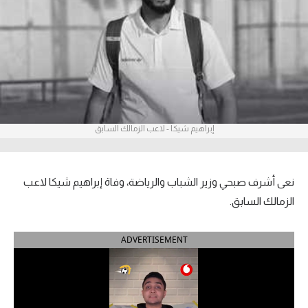
آراء حرة
ركن الألعاب
بطولات
أمريكا 2026
إبراهيم شيكا - لاعب الزمالك السابق
الدوري المصري
الدوري الإنجليزي الممتاز
نعى أشرف صبحي وزير الشباب والرياضة، وفاة إبراهيم شيكا لاعب
الزمالك السابق.
الدوري الإسباني
ADVERTISEMENT
الدوري الإيطالي
الدوري الألماني
الدوري الفرنسي