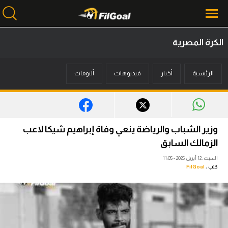
الكرة المصرية
محتوى إخباري
الرئيسية
أخبار
فيديوهات
ألبومات
الرئيسية
أخبار
مباريات
وزير الشباب والرياضة ينعي وفاة إبراهيم شيكا لاعب
ميركاتو
الزمالك السابق
السبت، 12 أبريل 2025 - 11:05
فانتازي في الجول
كتب :
FilGoal
مسابقة التوقعات
فيديوهات
عدسات