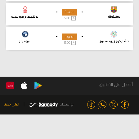
-
-
لم تبدأ
برشلونة
نوتنجهام فورست
22:00
-
-
لم تبدأ
تشايكور ريزه سبور
بيراميدز
15:00
أحصل على التطبيق
بواسطة
اعلن معنا