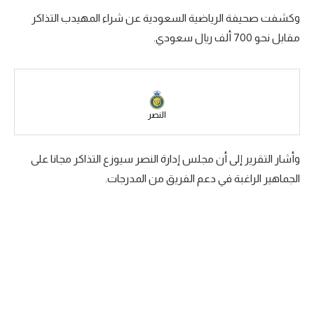
وكشفت صحيفة الرياضية السعودية عن شراء المهيدب التذاكر
سعودي في الجول
مقابل نحو 700 ألف ريال سعودي.
الدوري الإنجليزي
الدوري الإسباني
دوري أبطال أوروبا
النصر
القسم الثاني
وأشار التقرير إلى أن مجلس إدارة النصر سيوزع التذاكر مجانا على
رياضات أخرى
الجماهير الراغبة في دعم الفريق من المدرجات.
أمم إفريقيا
كرة السلة الأمريكية
كرة سلة
كرة يد
كرة طائرة