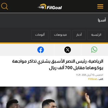
آسيا
محتوى إخباري
الرئيسية
أخبار
فيديوهات
ألبومات
الرئيسية
أخبار
مباريات
الرياضية: رئيس النصر الأسبق يشتري تذاكر مواجهة
ميركاتو
يوكوهاما مقابل 700 ألف ريال
الخميس، 10 أبريل 2025 - 11:29
فانتازي في الجول
كتب :
FilGoal
مسابقة التوقعات
فيديوهات
عدسات