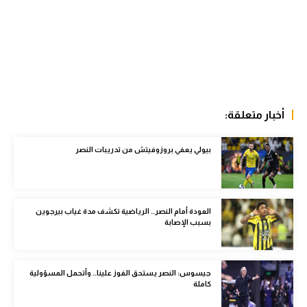
الوطن العربي
في المونديال
رياضة نسائية
آسيا
أخبار متعلقة:
أمريكا
ركن الألعاب
بيولي يعفي بروزوفيتش من تدريبات النصر
أقسام خاصة
العودة أمام النصر.. الرياضية تكشف مدة غياب بيرجوين
Gamers
بسبب الإصابة
ميركاتو
تحقيق في الجول
جيسوس: النصر يستحق الفوز علينا.. وأتحمل المسؤولية
كاملة
تقرير في الجول