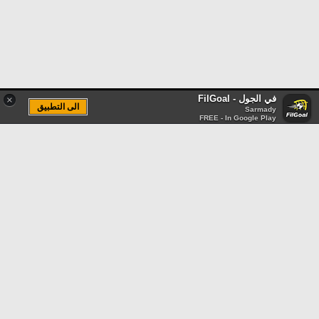
في الجول - FilGoal
×
الى التطبيق
Sarmady
FREE - In Google Play