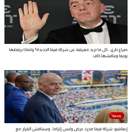
صراع ناري.. كل ما تريد معرفته عن شركة فيفا الجديدة؟ ولماذا يرفضها
يويفا ويناقشها كاف
إنفانتينو: شركة فيفا مجرد عرض وليس إلزاما.. وسنناقش القرار مع