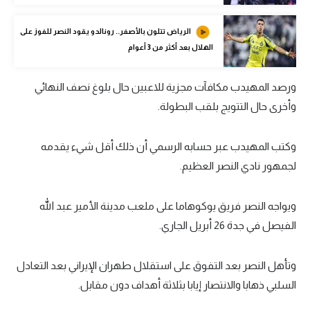
تحليل في الجول
الرياض تتلون بالأصفر.. رونالدو يقود النصر للفوز على
حكايات في الجول
الهلال بعد أكثر من 3 أعوام
كويز في الجول
ورصد المهيدب مكافآت مجزية للاعبين حال بلوغ نصف النهائي
فيديو في الجول
وأخرى حال التتويج بلقب البطولة.
وكتب المهيدب عبر حسابه الرسمي أن ذلك أقل شيء يقدمه
لجمهور نادي النصر العظيم.
ويواجه النصر فريق يوكوهاما على ملعب مدينة الأمير عبد الله
الفيصل في جدة 26 أبريل الجاري.
وتأهل النصر بعد التفوق على استقلال طهران الإيراني بعد التعادل
السلبي ذهابا والانتصار إيابا بثلاثة أهداف دون مقابل.