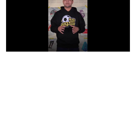
الدوري السعودي للمحترفين
دوري أبطال أوروبا
دوري أبطال إفريقيا
كل البطولات
أقسام
الكرة المصرية
الدوري المصري
الكرة الأوروبية
الكرة الإفريقية
منتخب مصر