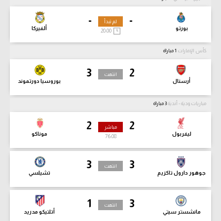
-
-
لم تبدأ
بورتو
ألفيركا
20:00
كأس الإمارات
1 مباراة
3
2
انتهت
أرسنال
بوروسيا دورتموند
مباريات ودية - أندية
3 مباراة
2
2
مباشر
ليفربول
موناكو
76:10
3
3
انتهت
جوهور دارول تاكزيم
تشيلسي
1
3
انتهت
مانشستر سيتي
أتلتيكو مدريد