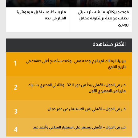
فوت ميركاتو: مانشستر سيتي
ماريسكا: مستقبل مرموش؟
يطلب موهبة برشلونة مقابل
القرار في يده
رودري
الأكثر مشاهدة
بيزيرا: الزمالك لم يلتزم بوعده معي.. وكنت سأصبح أغلى صفقة في
1
تاريخ النادي
خبر في الجول - الأهلي يبدأ من دور الـ 32.. والثلاثي المصري يشارك
2
قاريا من التمهيدي الأول
خبر في الجول – الأهلي يقرر الاستنغاء عن عمر كمال
3
خبر في الجول – الأهلي يستقر على استمرار الساعي وأحمد عيد
4