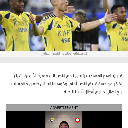
آراء حرة
ركن الألعاب
بطولات
أمريكا 2026
كريستيانو رونالدو - النصر - الهلال
الدوري المصري
الدوري الإنجليزي الممتاز
قرر إبراهيم المهيدب رئيس نادي النصر السعودي الأسبق شراء
تذاكر مواجهة فريق النصر أمام يوكوهاما الياباني ضمن منافسات
الدوري الإسباني
ربع نهائي دوري أبطال آسيا للنخبة.
الدوري الإيطالي
ADVERTISEMENT
الدوري الألماني
الدوري الفرنسي