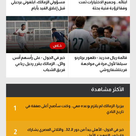
أبنائه.. وجميع الاختيارات تمت
مسؤولي الزمالك: أبلغوني برحيلي
وفقا لرؤية فنية بحتة
قبل إغلاق القيد بأيام
قائمة ريال مدريد - ظهور برناردو
خبر في الجول - على رأسهم أنس
سيلفا لأول مرة في مواجهة
وائل.. الزمالك يقرر رحيل رباعي
فرينتشفاروشي
فريق الشباب
الأكثر مشاهدة
بيزيرا: الزمالك لم يلتزم بوعده معي.. وكنت سأصبح أغلى صفقة في
1
تاريخ النادي
خبر في الجول - الأهلي يبدأ من دور الـ 32.. والثلاثي المصري يشارك
2
قاريا من التمهيدي الأول