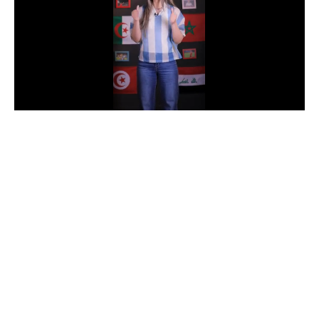
الدوري السعودي للمحترفين
دوري أبطال أوروبا
دوري أبطال إفريقيا
كل البطولات
أقسام
الكرة المصرية
الدوري المصري
الكرة الأوروبية
الكرة الإفريقية
منتخب مصر