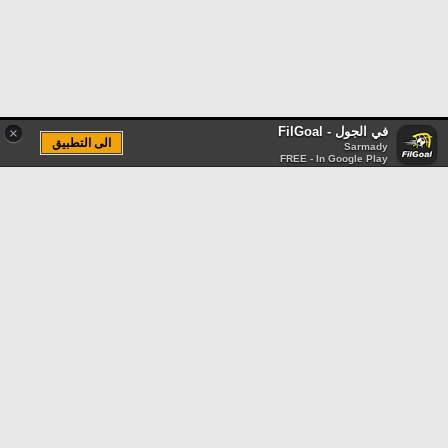
في الجول - FilGoal
×
الى التطبيق
Sarmady
FREE - In Google Play