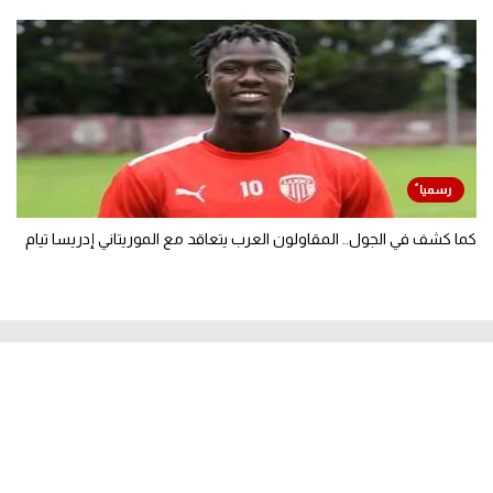
كما كشف في الجول.. المقاولون العرب يتعاقد مع الموريتاني إدريسا تيام