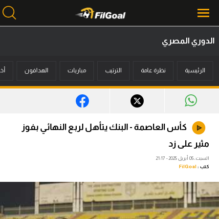
الدوري المصري
محتوى إخباري
الرئيسية
نظرة عامة
الترتيب
مباريات
الهدافون
أخب
الرئيسية
أخبار
مباريات
كأس العاصمة - البنك يتأهل لربع النهائي بفوز
ميركاتو
مثير على زد
فانتازي في الجول
السبت، 05 أبريل 2025 - 21:17
كتب :
FilGoal
مسابقة التوقعات
فيديوهات
عدسات