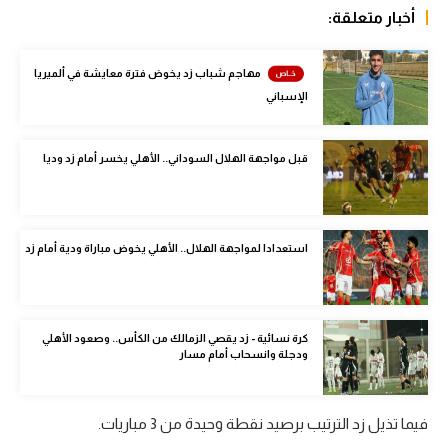
أخبار متعلقة:
الوطن العربي
في المونديال
مهاجم شباب زد يخوض فترة معايشة في ألميريا
الإسباني
رياضة نسائية
آسيا
قبل مواجهة الهلال السوداني.. الأهلي يخسر أمام زد وديا
أمريكا
ركن الألعاب
استعدادا لمواجهة الهلال.. الأهلي يخوض مباراة ودية أمام زد
أقسام خاصة
Gamers
كرة نسائية - زد يقصي الزمالك من الكأس.. وصعود الأهلي
ودجلة وانسحاب أمام مسار
ميركاتو
تحقيق في الجول
فيما تذيل زد الترتيب برصيد نقطة وحيدة من 3 مباريات.
تقرير في الجول