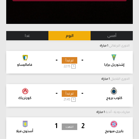
أمس
اليوم
غدا
الدوري البرتغالي
1 مباراة
-
-
لم تبدأ
إشتوريل برايا
فاماليساو
22:15
الدوري البلجيكي
1 مباراة
-
-
لم تبدأ
كلوب بروج
كورتريك
21:45
مباريات ودية - أندية
1 مباراة
1
2
انتهت
بايرن ميونيخ
أستون فيلا