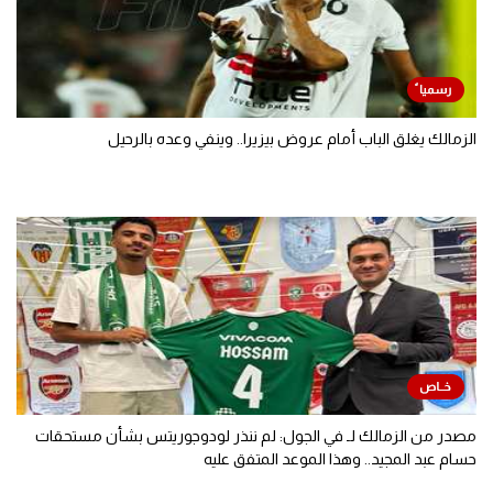
الزمالك يغلق الباب أمام عروض بيزيرا.. وينفي وعده بالرحيل
مصدر من الزمالك لـ في الجول: لم ننذر لودوجوريتس بشأن مستحقات
حسام عبد المجيد.. وهذا الموعد المتفق عليه