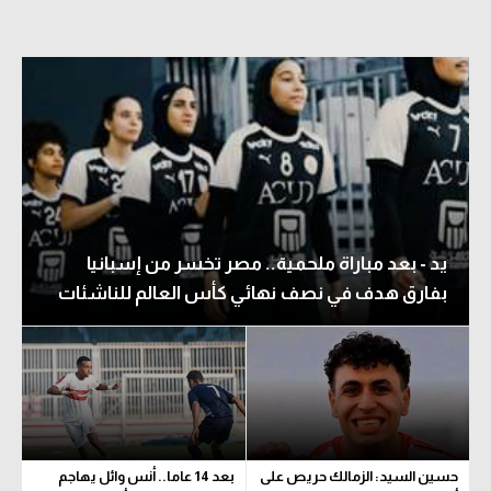
يد - بعد مباراة ملحمية.. مصر تخسر من إسبانيا
بفارق هدف في نصف نهائي كأس العالم للناشئات
حسين السيد: الزمالك حريص على
بعد 14 عاما.. أنس وائل يهاجم