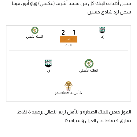
سجل أهداف البنك كل من محمد أشرف (عكسي) وياو أنور، فيما
سعودي في الجول
سجل لزد شادي حسين.
الدوري الإنجليزي
2
1
الدوري الإسباني
زد
البنك الأهلي
انتهت
دوري أبطال أوروبا
20:00
القسم الثاني
رياضات أخرى
البنك الأهلي
زد
أمم إفريقيا
كأس عاصمة مصر
كرة السلة الأمريكية
كرة سلة
الفوز ضمن للبنك الصدارة والتأهل لربع النهائي برصيد 8 نقاط
كرة يد
بفارق 4 نقاط عن الغزل وسيراميكا.
كرة طائرة