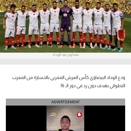
آراء حرة
ركن الألعاب
بطولات
الدوري المصري
صنداونز ضد الوداد
الدوري الإنجليزي الممتاز
الدوري الإسباني
ودع الوداد البيضاوي كأس العرش المغربي بالخسارة من المغرب
التطواني بهدف دون رد في دور الـ 16.
الدوري الإيطالي
ADVERTISEMENT
الدوري الألماني
الدوري التركي
الدوري الفرنسي