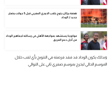
الوطن العربي
نهضة بركان يتوج بلقب الدوري المغربي قبل 5 جولات وتعثر
في المونديال
جديد لـ الوداد
رياضة نسائية
آسيا
موكوينا يستشهد بمواجهة الأهلي في رسالته لجماهير الوداد
من أجل دعم الفريق
أمريكا
ركن الألعاب
وبذلك يكون الوداد قد فقد فرصته في التتويج بأي لقب خلال
الموسم الحالي ليخرج بموسم صفري ثاني على التوالي.
أقسام خاصة
Gamers
ميركاتو
تحقيق في الجول
تقرير في الجول