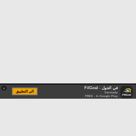
في الجول - FilGoal
×
الى التطبيق
Sarmady
FREE - In Google Play