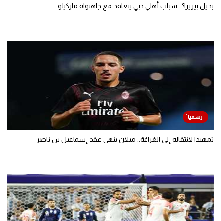
بديل بيزيرا؟.. شباب أهلي دبي يتعاقد مع جاهنواه ماركيلو
تمهيدا لانتقاله إلى الغرافة.. ميلان ينهي عقد إسماعيل بن ناصر