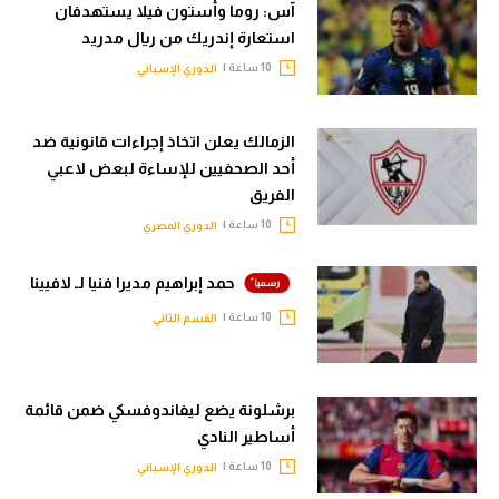
آس: روما وأستون فيلا يستهدفان
استعارة إندريك من ريال مدريد
10 ساعة |
الدوري الإسباني
الزمالك يعلن اتخاذ إجراءات قانونية ضد
أحد الصحفيين للإساءة لبعض لاعبي
الفريق
10 ساعة |
الدوري المصري
حمد إبراهيم مديرا فنيا لـ لافيينا
10 ساعة |
القسم الثاني
برشلونة يضع ليفاندوفسكي ضمن قائمة
أساطير النادي
10 ساعة |
الدوري الإسباني