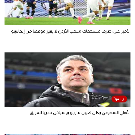
الأمير علي: صرف مستحقات منتخب الأردن لا يغير موقفنا من إنفانتينو
الأهلي السعودي يعلن تعيين مارينو بوسيتش مدربا للفريق