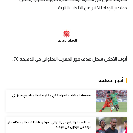
جماهير الوداد للكثير من الألعاب النارية.
سعودي في الجول
الدوري الإنجليزي
الدوري الإسباني
الوداد الرياضي
دوري أبطال أوروبا
القسم الثاني
أيوب الأحكل سجل هدف فوز المغرب التطواني في الدقيقة 70.
رياضات أخرى
أمم إفريقيا
أخبار متعلقة:
كرة السلة الأمريكية
صحيفة المنتخب: انفراجة في مفاوضات الوداد مع عزيز كي
كرة سلة
كرة يد
بعد التعادل الرابع على التوالي.. موكوينا: إذا كنت المشكلة فلن
كرة طائرة
أتردد في الرحيل عن الوداد