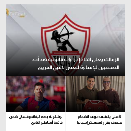
الزمالك يعلن اتخاذ إجراءات قانونية ضد أحد
الصحفيين للإساءة لبعض لاعبي الفريق
الأهلي يكشف موعد انضمام
برشلونة يضع ليفاندوفسكي ضمن
منصف بقرار لمعسكر إسبانيا
قائمة أساطير النادي