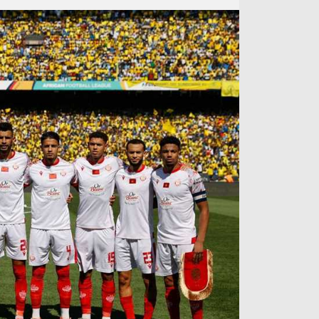
آراء حرة
الدوري ا
ركن الألعاب
دوري أبطا
دوري أبطا
كل البطولات