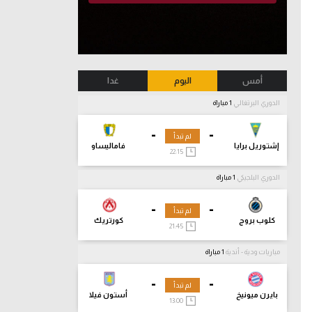
أمس
اليوم
غدا
الدوري البرتغالي
1 مباراة
-
-
لم تبدأ
إشتوريل برايا
فاماليساو
22:15
الدوري البلجيكي
1 مباراة
-
-
لم تبدأ
كلوب بروج
كورتريك
21:45
مباريات ودية - أندية
1 مباراة
-
-
لم تبدأ
بايرن ميونيخ
أستون فيلا
13:00