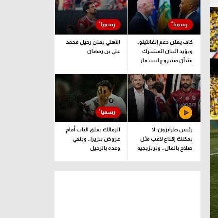
كاف يعلن دعم إنفانتينو..
الأهلي يعلن رحيل محمد
ويؤيد البيان المشترك
علي بن رمضان
بشأن مشروع استثمار
فيفا
رئيس طرابزون: لا
الزمالك يغلق الباب أمام
يمكنك إقناع لاعب مثل
عروض بيزيرا.. وينفي
صلاح بالمال.. وتريزيجيه
وعده بالرحيل
لعب دورا إيجابيا