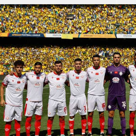
آسيا
دوري أبطال أوروبا
لسعودي للمحترفين
أمريكا
القسم الثاني
ل أوروبا
ركن الألعاب
رياضات أخرى
ل إفريقيا