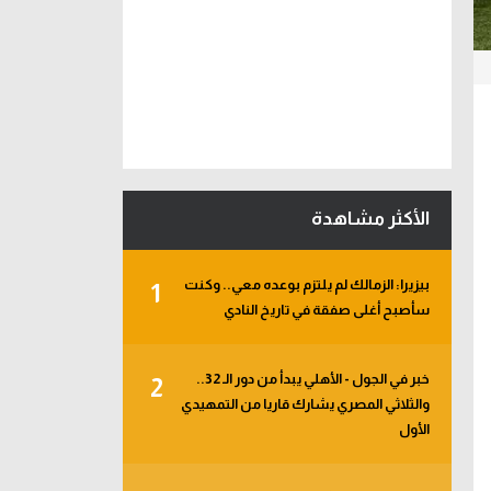
الأكثر مشاهدة
بيزيرا: الزمالك لم يلتزم بوعده معي.. وكنت
1
سأصبح أغلى صفقة في تاريخ النادي
خبر في الجول - الأهلي يبدأ من دور الـ 32..
2
والثلاثي المصري يشارك قاريا من التمهيدي
الأول