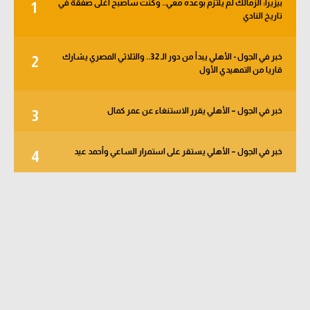
بيزيرا: الزمالك لم يلتزم بوعده معي.. وكنت سأصبح أغلى صفقة في
1
تاريخ النادي
خبر في الجول - الأهلي يبدأ من دور الـ 32.. والثلاثي المصري يشارك
2
قاريا من التمهيدي الأول
خبر في الجول – الأهلي يقرر الاستنغاء عن عمر كمال
3
خبر في الجول – الأهلي يستقر على استمرار الساعي وأحمد عيد
4