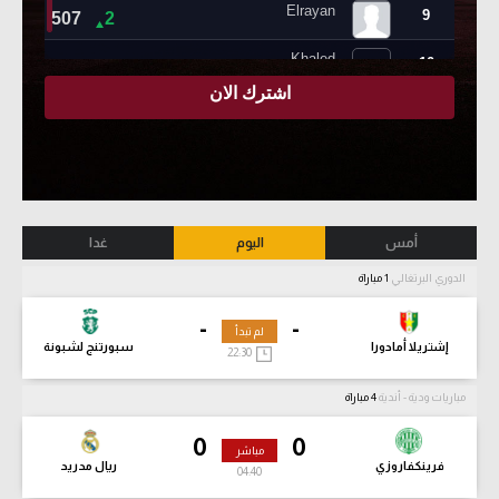
أمس
اليوم
غدا
الدوري البرتغالي
1 مباراة
-
-
لم تبدأ
إشتريلا أمادورا
سبورتنج لشبونة
22:30
مباريات ودية - أندية
4 مباراة
0
0
مباشر
فرينكفاروزي
ريال مدريد
04:42