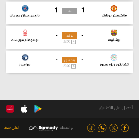
1
1
انتهت
مانشستر يونايتد
باريس سان جيرمان
-
-
لم تبدأ
برشلونة
نوتنجهام فورست
22:00
-
-
بعد قليل
تشايكور ريزه سبور
بيراميدز
20:00
أحصل على التطبيق
بواسطة
اعلن معنا