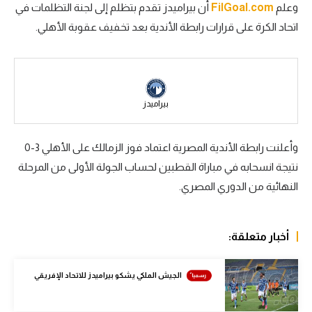
وعلم
FilGoal.com
أن بيراميدز تقدم بتظلم إلى لجنة التظلمات في
سعودي في الجول
اتحاد الكرة على قرارات رابطة الأندية بعد تخفيف عقوبة الأهلي.
الدوري الإنجليزي
الدوري الإسباني
دوري أبطال أوروبا
بيراميدز
القسم الثاني
وأعلنت رابطة الأندية المصرية اعتماد فوز الزمالك على الأهلي 3-0
رياضات أخرى
نتيجة انسحابه في مباراة القطبين لحساب الجولة الأولى من المرحلة
النهائية من الدوري المصري.
أمم إفريقيا
كرة السلة الأمريكية
أخبار متعلقة:
كرة سلة
كرة يد
الجيش الملكي يشكو بيراميدز للاتحاد الإفريقي
كرة طائرة