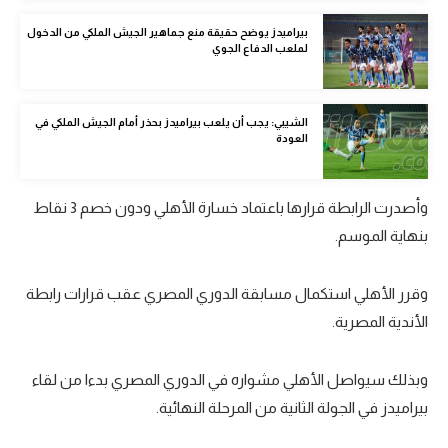
الوطن العربي
بيراميدز يوضح حقيقة منع جماهير الجيش الملكي من الدخول
لملعب الدفاع الجوي
في المونديال
رياضة نسائية
الشيبي: يجب أن يلعب بيراميدز بحذر أمام الجيش الملكي في
آسيا
العودة
أمريكا
وأصدرت الرابطة قرارها باعتماد خسارة الأهلي ودون خصم 3 نقاط
ركن الألعاب
بنهاية الموسم.
أقسام خاصة
وقرر الأهلي استكمال مسابقة الدوري المصري عقب قرارات رابطة
Gamers
الأندية المصرية.
ميركاتو
وبذلك سيواصل الأهلي مشواره في الدوري المصري بدءا من لقاء
تحقيق في الجول
بيراميدز في الجولة الثانية من المرحلة النهائية.
تقرير في الجول