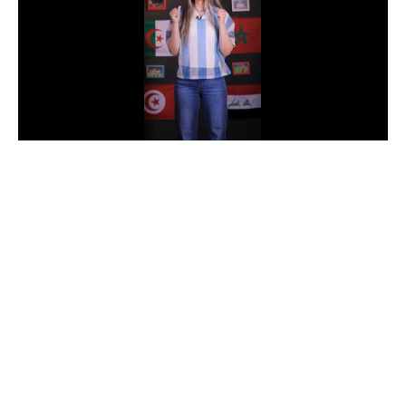
الدوري السعودي للمحترفين
دوري أبطال أوروبا
دوري أبطال إفريقيا
كل البطولات
أقسام
الكرة المصرية
الدوري المصري
الكرة الأوروبية
الكرة الإفريقية
منتخب مصر