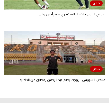
خبر في الجول - الاتحاد السكندري يضم أنس وائل
منتخب السويس بتروجت يضم عبد الرحمن رمضان من الداخلية