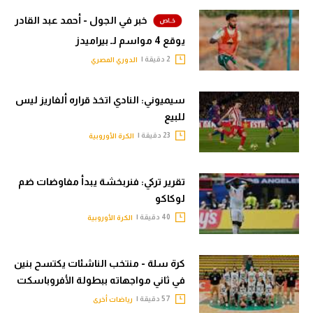
خبر في الجول - أحمد عبد القادر
يوقع 4 مواسم لـ بيراميدز
2 دقيقة |
الدوري المصري
سيميوني: النادي اتخذ قراره ألفاريز ليس
للبيع
23 دقيقة |
الكرة الأوروبية
تقرير تركي: فنربخشة يبدأ مفاوضات ضم
لوكاكو
40 دقيقة |
الكرة الأوروبية
كرة سلة - منتخب الناشئات يكتسح بنين
في ثاني مواجهاته ببطولة الأفروباسكت
57 دقيقة |
رياضات أخرى