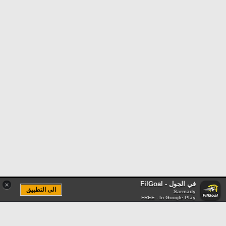
في الجول - FilGoal
×
الى التطبيق
Sarmady
FREE - In Google Play