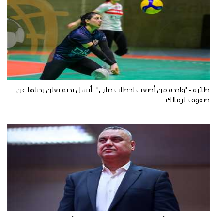
طائرة - "واحدة من أصعب لحظات حياتي".. أيسل نديم تعلن رحيلها عن
صفوف الزمالك