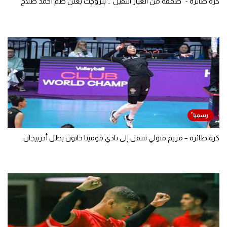
كرة طائرة - "صفقة من العيار الثقيل".. بتروجت يعلن ضم أحمد صلاح
كرة طائرة – مريم متولي تنتقل إلى نادي مومينا خاتون بطل أذربيجان