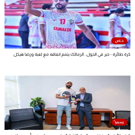
كرة طائرة - خبر في الجول.. الزمالك يتمم اتفاقه مع لعبة ورضا هيكل