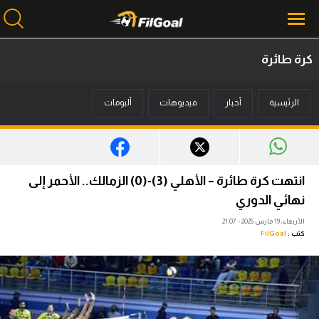
كرة طائرة
محتوى إخباري
الرئيسية
أخبار
فيديوهات
ألبومات
الرئيسية
أخبار
مباريات
انتهت كرة طائرة – الأهلي (3)-(0) الزمالك.. الأحمر إلى
ميركاتو
نهائي الدوري
الأربعاء، 19 مارس 2025 - 21:07
فانتازي في الجول
كتب :
FilGoal
مسابقة التوقعات
فيديوهات
عدسات