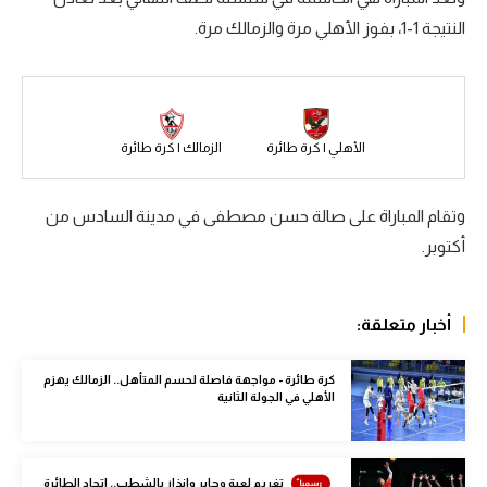
النتيجة 1-1، بفوز الأهلي مرة والزمالك مرة.
سعودي في الجول
الدوري الإنجليزي
الدوري الإسباني
الأهلي | كرة طائرة
الزمالك | كرة طائرة
دوري أبطال أوروبا
القسم الثاني
وتقام المباراة على صالة حسن مصطفى في مدينة السادس من
أكتوبر.
رياضات أخرى
أمم إفريقيا
أخبار متعلقة:
كرة السلة الأمريكية
كرة سلة
كرة طائرة - مواجهة فاصلة لحسم المتأهل.. الزمالك يهزم
الأهلي في الجولة الثانية
كرة يد
كرة طائرة
تغريم لعبة وجابر وإنذار بالشطب.. اتحاد الطائرة