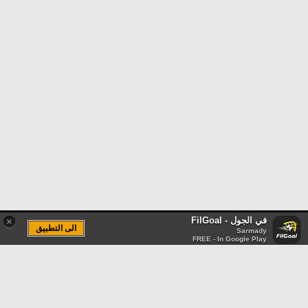
في الجول - FilGoal
×
الى التطبيق
Sarmady
FREE - In Google Play