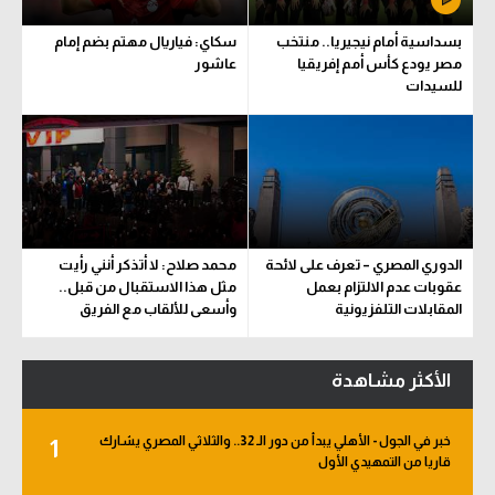
بسداسية أمام نيجيريا.. منتخب
سكاي: فياريال مهتم بضم إمام
مصر يودع كأس أمم إفريقيا
عاشور
للسيدات
الدوري المصري – تعرف على لائحة
محمد صلاح: لا أتذكر أنني رأيت
عقوبات عدم الالتزام بعمل
مثل هذا الاستقبال من قبل..
المقابلات التلفزيونية
وأسعى للألقاب مع الفريق
الأكثر مشاهدة
خبر في الجول - الأهلي يبدأ من دور الـ 32.. والثلاثي المصري يشارك
1
قاريا من التمهيدي الأول