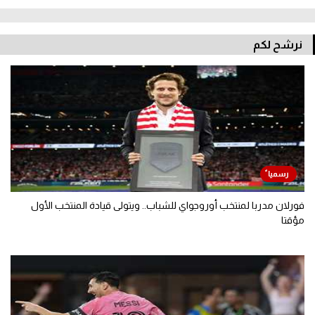
نرشح لكم
فورلان مدربا لمنتخب أوروجواي للشباب.. ويتولى قيادة المنتخب الأول
مؤقتا