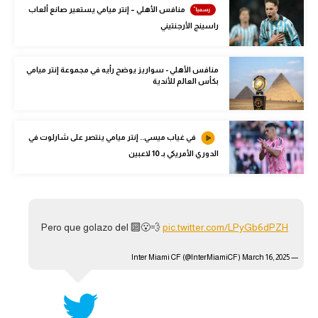
منافس الأهلي – إنتر ميامي يستعير صانع ألعاب
الوطن العربي
راسينج الأرجنتيني
في المونديال
رياضة نسائية
منافس الأهلي - سواريز يوضح رأيه في مجموعة إنتر ميامي
بكأس العالم للأندية
آسيا
أمريكا
في غياب ميسي.. إنتر ميامي ينتصر على شارلوت في
الدوري الأمريكي بـ 10 لاعبين
ركن الألعاب
أقسام خاصة
Gamers
Pero que golazo del 🔟😮‍💨
pic.twitter.com/LPyGb6dPZH
ميركاتو
March 16, 2025
— Inter Miami CF (@InterMiamiCF)
تحقيق في الجول
تقرير في الجول