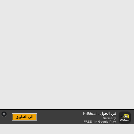
في الجول - FilGoal
×
الى التطبيق
Sarmady
FREE - In Google Play