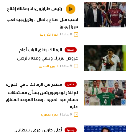
رئيس طرابزون: لا يمكنك إقناع
لاعب مثل صلاح بالمال.. وتريزيجيه لعب
دورا إيجابيا
8 ساعة |
الكرة الأوروبية
الزمالك يغلق الباب أمام
عروض بيزيرا.. وينفي وعده بالرحيل
9 ساعة |
الدوري المصري
مصدر من الزمالك لـ في الجول:
لم ننذر لودوجوريتس بشأن مستحقات
حسام عبد المجيد.. وهذا الموعد المتفق
عليه
9 ساعة |
الكرة المصرية
أغلى حارس مرمى بريطاني..