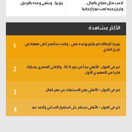
لاعب مثل صلاح بالمال..
بيزيرا.. وينفي وعده بالرحيل
وتريزيجيه لعب دورا إيجابيا
الأكثر مشاهدة
بيزيرا: الزمالك لم يلتزم بوعده معي.. وكنت سأصبح أغلى صفقة في
1
تاريخ النادي
خبر في الجول - الأهلي يبدأ من دور الـ 32.. والثلاثي المصري يشارك
2
قاريا من التمهيدي الأول
خبر في الجول – الأهلي يقرر الاستنغاء عن عمر كمال
3
خبر في الجول – الأهلي يستقر على استمرار الساعي وأحمد عيد
4