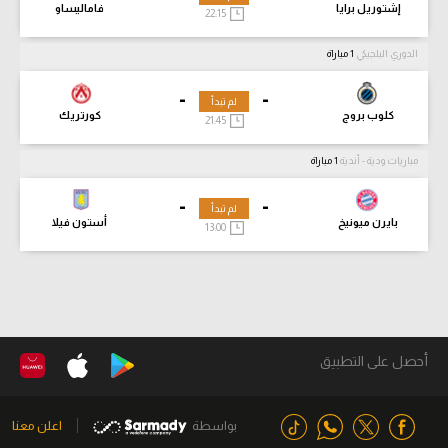
إشتوريل برايا
فاماليساو
22:15
الدوري البلجيكي
1 مباراة
-
-
لم تبدأ
كلوب بروج
كورتريك
21:45
مباريات ودية - أندية
1 مباراة
-
-
لم تبدأ
بايرن ميونيخ
أستون فيلا
13:00
أحصل على التطبيق
بواسطة
اعلن معنا