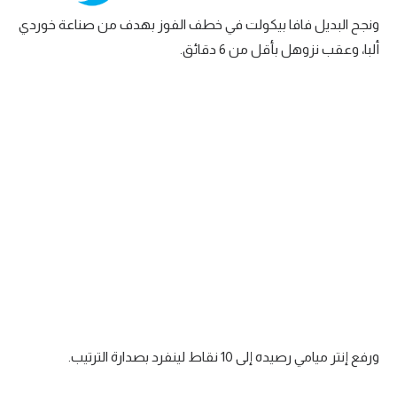
ونجح البديل فافا بيكولت في خطف الفوز بهدف من صناعة خوردي
تحليل في الجول
ألبا، وعقب نزوهل بأقل من 6 دقائق.
حكايات في الجول
كويز في الجول
فيديو في الجول
ورفع إنتر ميامي رصيده إلى 10 نقاط لينفرد بصدارة الترتيب.