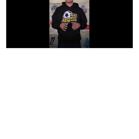
الدوري السعودي للمحترفين
دوري أبطال أوروبا
دوري أبطال إفريقيا
كل البطولات
أقسام
الكرة المصرية
الدوري المصري
الكرة الأوروبية
الكرة الإفريقية
منتخب مصر