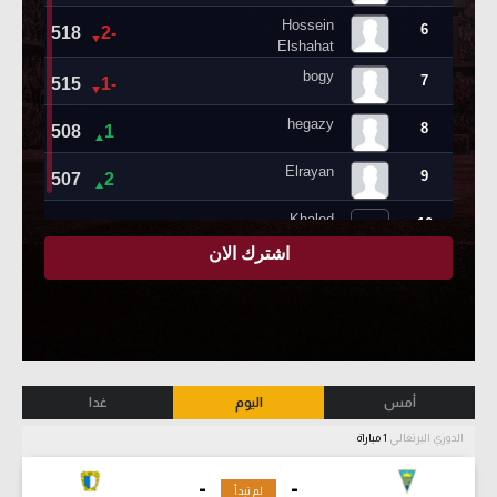
أمس
اليوم
غدا
الدوري البرتغالي
1 مباراة
-
-
لم تبدأ