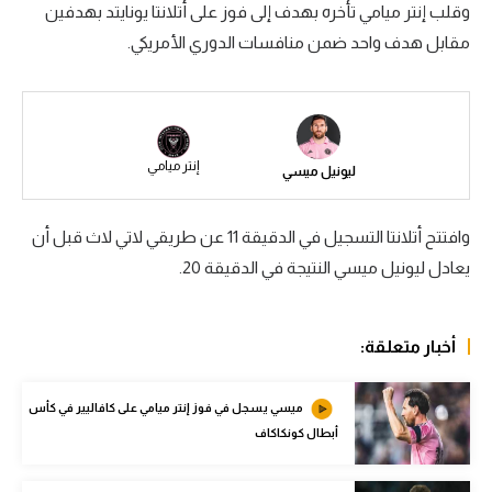
وقلب إنتر ميامي تأخره بهدف إلى فوز على أتلانتا يونايتد بهدفين
سعودي في الجول
مقابل هدف واحد ضمن منافسات الدوري الأمريكي.
الدوري الإنجليزي
الدوري الإسباني
دوري أبطال أوروبا
إنتر ميامي
ليونيل ميسي
القسم الثاني
وافتتح أتلانتا التسجيل في الدقيقة 11 عن طريقي لاتي لاث قبل أن
رياضات أخرى
يعادل ليونيل ميسي النتيجة في الدقيقة 20.
أمم إفريقيا
كرة السلة الأمريكية
أخبار متعلقة:
كرة سلة
ميسي يسجل في فوز إنتر ميامي على كافاليير في كأس
كرة يد
أبطال كونكاكاف
كرة طائرة