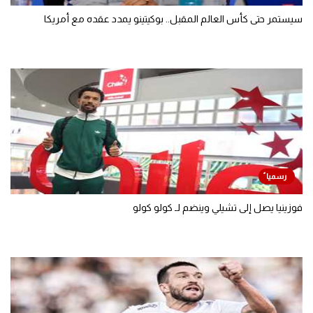
سيستمر حتى كأس العالم المقبل.. بوكيتينو يمدد عقده مع أمريكا
فوزينيا يصل إلى تشيلي وينضم لـ كولو كولو