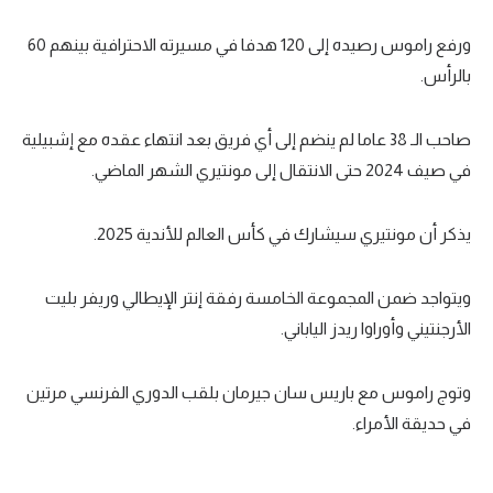
الوطن العربي
ورفع راموس رصيده إلى 120 هدفا في مسيرته الاحترافية بينهم 60
في المونديال
بالرأس.
رياضة نسائية
صاحب الـ 38 عاما لم ينضم إلى أي فريق بعد انتهاء عقده مع إشبيلية
آسيا
في صيف 2024 حتى الانتقال إلى مونتيري الشهر الماضي.
أمريكا
يذكر أن مونتيري سيشارك في كأس العالم للأندية 2025.
ركن الألعاب
ويتواجد ضمن المجموعة الخامسة رفقة إنتر الإيطالي وريفر بليت
أقسام خاصة
الأرجنتيني وأوراوا ريدز الياباني.
Gamers
ميركاتو
وتوج راموس مع باريس سان جيرمان بلقب الدوري الفرنسي مرتين
في حديقة الأمراء.
تحقيق في الجول
تقرير في الجول