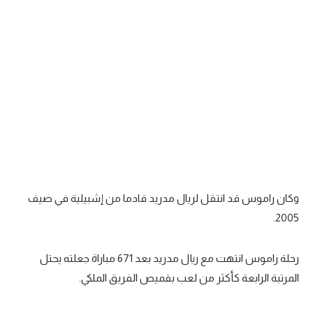
تحليل في الجول
حكايات في الجول
كويز في الجول
فيديو في الجول
وكان راموس قد انتقل لريال مدريد قادما من إشبيلية في صيف
2005.
رحلة راموس انتهت مع ريال مدريد بعد 671 مباراة جعلته يحتل
المرتبة الرابعة كأكثر من لعب بقميص الفريق الملكي.