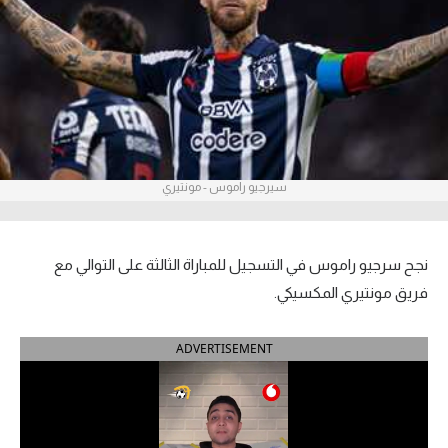
آراء حرة
ركن الألعاب
بطولات
الدوري المصري
سيرجيو راموس - مونتيري
الدوري الإنجليزي الممتاز
الدوري الإسباني
نجح سرجيو راموس في التسجيل للمباراة الثالثة على التوالي مع
فريق مونتيري المكسيكي.
الدوري الإيطالي
ADVERTISEMENT
الدوري الألماني
الدوري التركي
الدوري الفرنسي