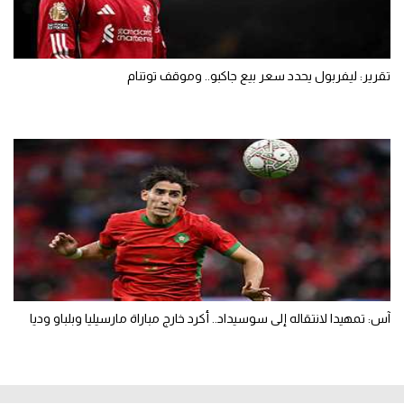
تقرير: ليفربول يحدد سعر بيع جاكبو.. وموقف توتنام
آس: تمهيدا لانتقاله إلى سوسيداد.. أكرد خارج مباراة مارسيليا وبلباو وديا