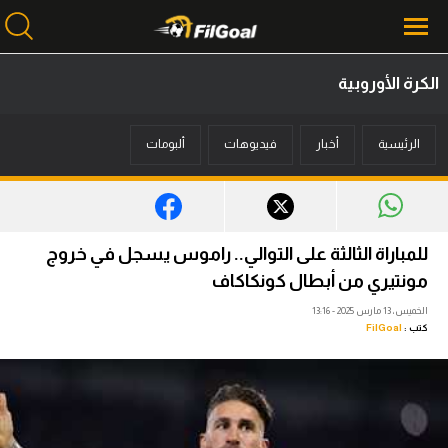
الكرة الأوروبية
محتوى إخباري
الرئيسية
أخبار
فيديوهات
ألبومات
الرئيسية
أخبار
مباريات
للمباراة الثالثة على التوالي.. راموس يسجل في خروج
ميركاتو
مونتيري من أبطال كونكاكاف
الخميس، 13 مارس 2025 - 13:16
فانتازي في الجول
كتب :
FilGoal
مسابقة التوقعات
فيديوهات
عدسات