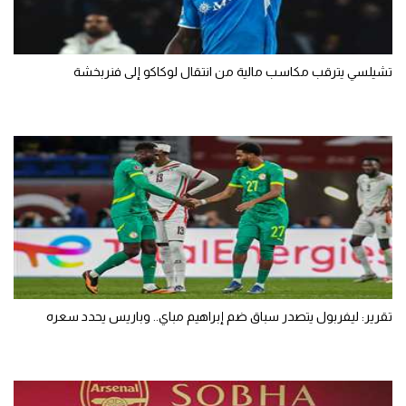
تشيلسي يترقب مكاسب مالية من انتقال لوكاكو إلى فنربخشة
تقرير: ليفربول يتصدر سباق ضم إبراهيم مباي.. وباريس يحدد سعره