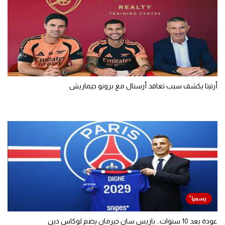
أرتيتا يكشف سبب تعاقد أرسنال مع برونو جيماريش
عودة بعد 10 سنوات.. باريس سان جيرمان يضم لوكاس دين