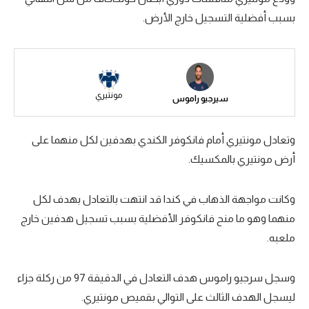
بسبب أفضلية التسجيل خارج الأرض.
سعودي في الجول
الدوري الإنجليزي
الدوري الإسباني
مونتيري
سيرجيو راموس
دوري أبطال أوروبا
القسم الثاني
وتعادل مونتيري أمام فانكوفر الكندي بهدفين لكل منهما على
رياضات أخرى
أرض مونتيري بالمكسيك.
أمم إفريقيا
وكانت مواجهة الذهاب في كندا قد انتهت بالتعادل بهدف لكل
كرة السلة الأمريكية
منهما وهو ما منح فانكوفر الأفضلية بسبب تسجيل هدفين خارج
ملعبه.
كرة سلة
كرة يد
وسجل سرجيو راموس هدف التعادل في الدقيقة 97 من ركلة جزاء
كرة طائرة
ليسجل الهدف الثالث على التوالي بقميص مونتيري.