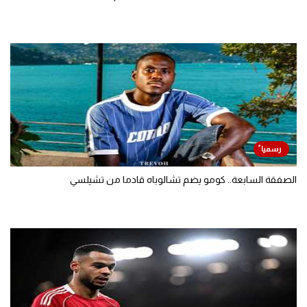
الصفقة السابعة.. كومو يضم تشالوباه قادما من تشيلسي