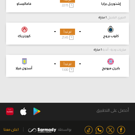
إشتوريل برايا
فاماليساو
22:15
الدوري البلجيكي
1 مباراة
-
-
لم تبدأ
كلوب بروج
كورتريك
21:45
مباريات ودية - أندية
1 مباراة
-
-
لم تبدأ
بايرن ميونيخ
أستون فيلا
13:00
أحصل على التطبيق
بواسطة
اعلن معنا