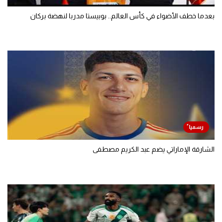
بعدما خطف الأضواء في كأس العالم.. بوبيستا مدربا لنهضة بركان
الشارقة الإماراتي يضم عبد الكريم مصطفى