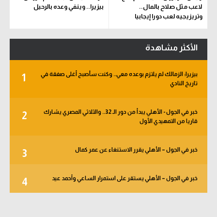
لاعب مثل صلاح بالمال..
بيزيرا.. وينفي وعده بالرحيل
وتريزيجيه لعب دورا إيجابيا
الأكثر مشاهدة
بيزيرا: الزمالك لم يلتزم بوعده معي.. وكنت سأصبح أغلى صفقة في
1
تاريخ النادي
خبر في الجول - الأهلي يبدأ من دور الـ 32.. والثلاثي المصري يشارك
2
قاريا من التمهيدي الأول
خبر في الجول – الأهلي يقرر الاستنغاء عن عمر كمال
3
خبر في الجول – الأهلي يستقر على استمرار الساعي وأحمد عيد
4