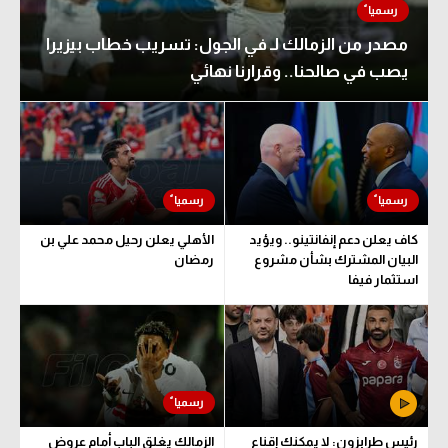
مصدر من الزمالك لـ في الجول: تسريب خطاب بيزيرا
يصب في صالحنا.. وقرارنا نهائي
كاف يعلن دعم إنفانتينو.. ويؤيد
الأهلي يعلن رحيل محمد علي بن
البيان المشترك بشأن مشروع
رمضان
استثمار فيفا
رئيس طرابزون: لا يمكنك إقناع
الزمالك يغلق الباب أمام عروض