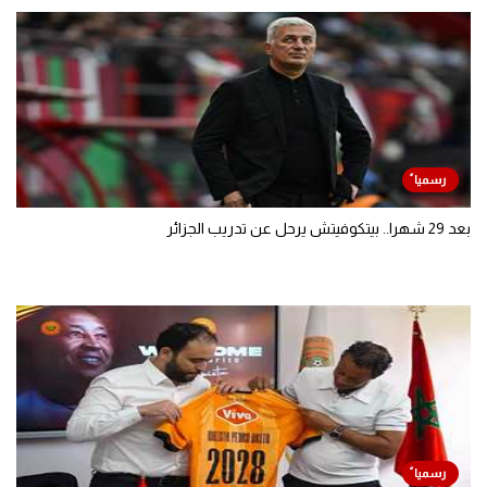
بعد 29 شهرا.. بيتكوفيتش يرحل عن تدريب الجزائر