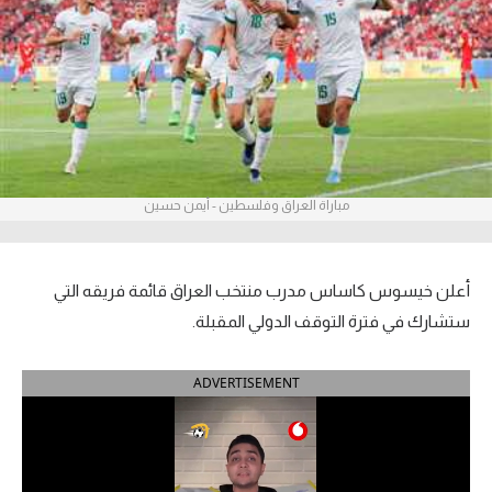
آراء حرة
ركن الألعاب
بطولات
أمريكا 2026
مباراة العراق وفلسطين - أيمن حسين
الدوري المصري
الدوري الإنجليزي الممتاز
أعلن خيسوس كاساس مدرب منتخب العراق قائمة فريقه التي
ستشارك في فترة التوقف الدولي المقبلة.
الدوري الإسباني
ADVERTISEMENT
الدوري الإيطالي
الدوري الألماني
الدوري الفرنسي