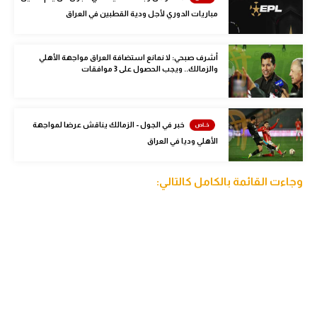
الوطن العربي
مباريات الدوري لأجل ودية القطبين في العراق
في المونديال
أشرف صبحي: لا نمانع استضافة العراق مواجهة الأهلي
والزمالك.. ويجب الحصول على 3 موافقات
رياضة نسائية
آسيا
خبر في الجول - الزمالك يناقش عرضا لمواجهة
أمريكا
الأهلي وديا في العراق
ركن الألعاب
وجاءت القائمة بالكامل كالتالي:
أقسام خاصة
Gamers
ميركاتو
تحقيق في الجول
تقرير في الجول