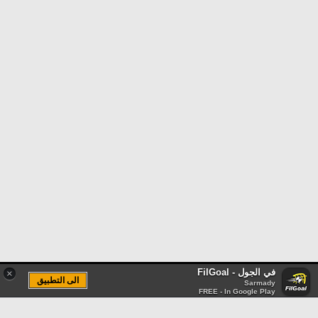
في الجول - FilGoal
×
الى التطبيق
Sarmady
FREE - In Google Play