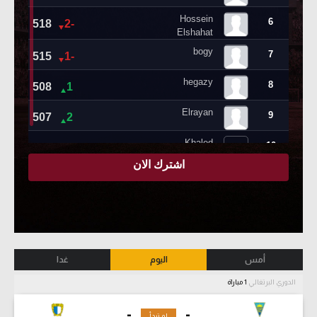
أمس
اليوم
غدا
الدوري البرتغالي
1 مباراة
-
-
لم تبدأ