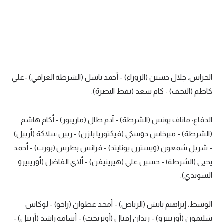
تحليل في الجول
حكايات في الجول
كويز في الجول
فيديو في الجول
الحراس: جلال حسين (الزوراء) - أحمد باسل (الشرطة العراقي) -علي
كاظم (النجف) - كام سعد (نفط البصرة).
الدفاع: ماناف يونس (الشرطة) - آدم طال (ماريبور) - أكام هاشم
(الشرطة) - ميرخاس دوسكي (فيكتوريا بلزن) - ربين سلاكة (أربيل)
- شربل شمعون (ويسترن يونايتد) - فرانس بطرس (بورت) - أحمد
يحيى (الشرطة) - حسين علي (هيرينيفن) - ألاي الفاضل (أوريبيرو
السويدي).
الوسط: إبراهيم بايش (الرياض) - أمجد عطوان (زاخو) - لوكاس
شليمون (أوريبيرو) - زيدان إقبال (أوتريخت) - أسامة راشد (أربيل) -