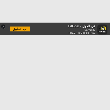
في الجول - FilGoal
×
الى التطبيق
Sarmady
FREE - In Google Play