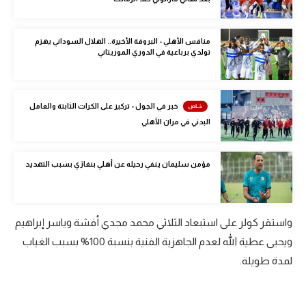
الوطن العربي
في المونديال
منافس الأهلي - البروفة الأخيرة.. الهلال السوداني يهزم
تولدي برباعية في الدوري الموريتاني
رياضة نسائية
آسيا
خبر في الجول - تركيز على الكرات الثابتة والعامل
أمريكا
البدني في مران الأهلي
ركن الألعاب
مؤمن سليمان ينفي رحيله عن أهلي بنغازي بسبب التهديد
أقسام خاصة
Gamers
واستقر كولر على استبعاد الثلاثي محمد مجدي أفشة وياسر إبراهيم
ويحيى عطية الله لعدم الجاهزية الفنية بنسبة 100% بسبب الغياب
ميركاتو
لمدة طويلة.
تحقيق في الجول
تقرير في الجول