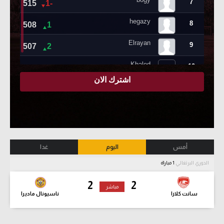
أمس
اليوم
غدا
الدوري البرتغالي
1 مباراة
2
2
مباشر
سانت كلارا
ناسيونال ماديرا