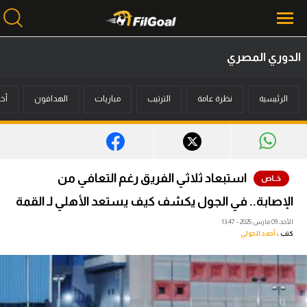
الدوري المصري
محتوى إخباري
الرئيسية
نظرة عامة
الترتيب
مباريات
الهدافون
أخب
الرئيسية
أخبار
مباريات
استبعاد ثلاثي الفريق رغم التعافي من
ميركاتو
الإصابة.. في الجول يكشف كيف يستعد الأهلي لـ القمة
فانتازي في الجول
الأحد، 09 مارس 2025 - 13:47
كتب :
أحمد الخولي
مسابقة التوقعات
فيديوهات
عدسات