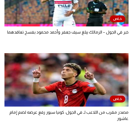
خبر في الجول – الزمالك يبلغ سيف جعفر وأحمد محمود بفسخ تعاقدهما
مصدر مقرب من اللاعب لـ في الجول: كونيا سبور رفع عرضه لضم إمام
عاشور