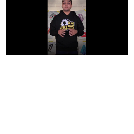
الدوري السعودي للمحترفين
دوري أبطال أوروبا
دوري أبطال إفريقيا
كل البطولات
أقسام
الكرة المصرية
الدوري المصري
الكرة الأوروبية
الكرة الإفريقية
منتخب مصر