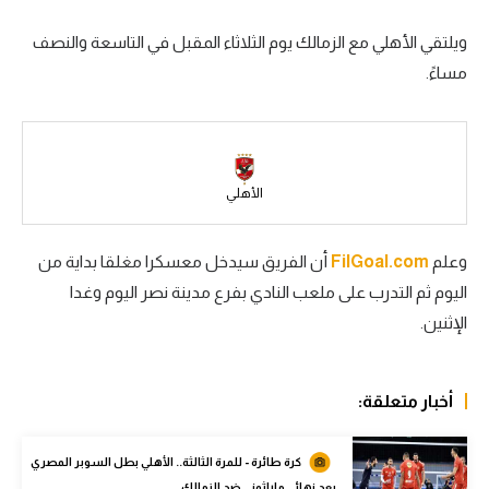
سعودي في الجول
ويلتقي الأهلي مع الزمالك يوم الثلاثاء المقبل في التاسعة والنصف
مساءً.
الدوري الإنجليزي
الدوري الإسباني
دوري أبطال أوروبا
الأهلي
القسم الثاني
رياضات أخرى
وعلم
FilGoal.com
أن الفريق سيدخل معسكرا مغلقا بداية من
اليوم ثم التدرب على ملعب النادي بفرع مدينة نصر اليوم وغدا
أمم إفريقيا
الإثنين.
كرة السلة الأمريكية
كرة سلة
أخبار متعلقة:
كرة يد
كرة طائرة - للمرة الثالثة.. الأهلي بطل السوبر المصري
كرة طائرة
بعد نهائي ماراثوني ضد الزمالك