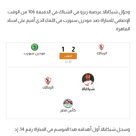
سعودي في الجول
وحوّل شيكابالا عرضية زيزو في الشباك في الدقيقة 106 من الوقت
الإضافي للمباراة ضد مودرن سبورت في اللقاء الذي أقيم على استاد
الدوري الإنجليزي
القاهرة.
الدوري الإسباني
دوري أبطال أوروبا
1
2
الزمالك
مودرن سبورت
انتهت
القسم الثاني
22:30
رياضات أخرى
أمم إفريقيا
الزمالك
شيكابالا
كرة السلة الأمريكية
كرة سلة
كأس مصر
كرة يد
وسجل شيكابالا أول أهدافه هذا الموسم في المباراة رقم 14، إذ
كرة طائرة