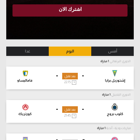
أمس
اليوم
غدا
الدوري البرتغالي
1 مباراة
-
-
بعد قليل
إشتوريل برايا
فاماليساو
22:15
الدوري البلجيكي
1 مباراة
-
-
بعد قليل
كلوب بروج
كورتريك
21:45
مباريات ودية - أندية
1 مباراة