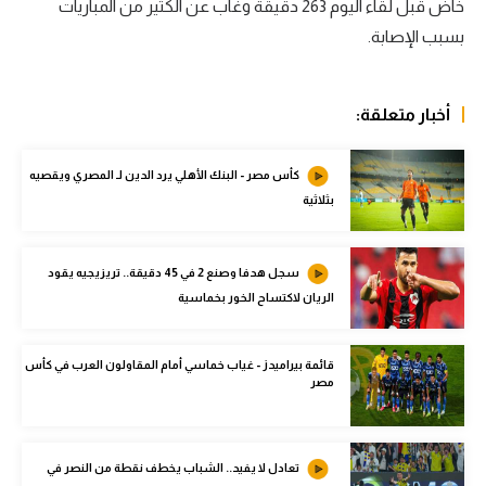
خاض قبل لقاء اليوم 263 دقيقة وغاب عن الكثير من المباريات
الوطن العربي
بسبب الإصابة.
في المونديال
رياضة نسائية
أخبار متعلقة:
آسيا
كأس مصر - البنك الأهلي يرد الدين لـ المصري ويقصيه
أمريكا
بثلاثية
ركن الألعاب
سجل هدفا وصنع 2 في 45 دقيقة.. تريزيجيه يقود
الريان لاكتساح الخور بخماسية
أقسام خاصة
Gamers
قائمة بيراميدز - غياب خماسي أمام المقاولون العرب في كأس
مصر
ميركاتو
تحقيق في الجول
تعادل لا يفيد.. الشباب يخطف نقطة من النصر في
تقرير في الجول