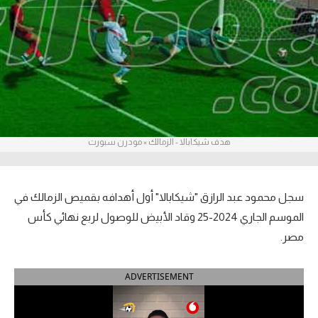
آراء حرة
ركن الألعاب
بطولات
أمريكا 2026
هدف شيكابالا - الزمالك × مودرن سبورت
الدوري المصري
الدوري الإنجليزي الممتاز
سجل محمود عبد الرازق "شيكابالا" أول أهدافه بقميص الزمالك في
الدوري الإسباني
الموسم الجاري 2024-25 وقاد الأبيض للوصول لربع نهائي كأس
مصر.
الدوري الإيطالي
ADVERTISEMENT
الدوري الألماني
الدوري الفرنسي