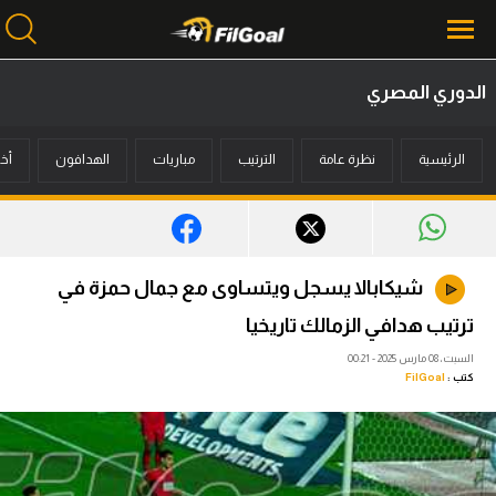
الدوري المصري
محتوى إخباري
الرئيسية
نظرة عامة
الترتيب
مباريات
الهدافون
أخب
الرئيسية
أخبار
مباريات
شيكابالا يسجل ويتساوى مع جمال حمزة في
ميركاتو
ترتيب هدافي الزمالك تاريخيا
فانتازي في الجول
السبت، 08 مارس 2025 - 00:21
كتب :
FilGoal
مسابقة التوقعات
فيديوهات
عدسات