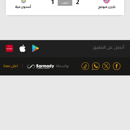
1
2
انتهت
بايرن ميونيخ
أستون فيلا
أحصل على التطبيق
بواسطة
اعلن معنا