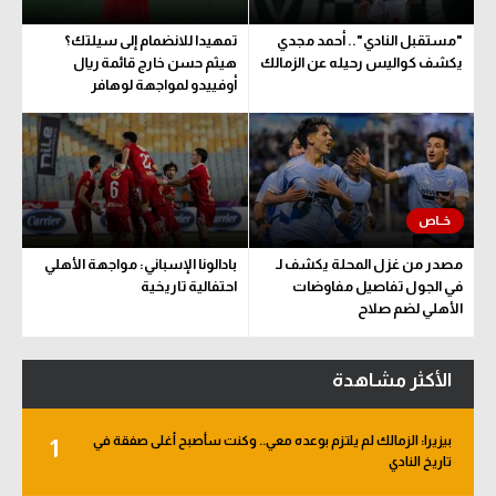
"مستقبل النادي".. أحمد مجدي
تمهيدا للانضمام إلى سيلتك؟
يكشف كواليس رحيله عن الزمالك
هيثم حسن خارج قائمة ريال
أوفييدو لمواجهة لوهافر
مصدر من غزل المحلة يكشف لـ
بادالونا الإسباني: مواجهة الأهلي
في الجول تفاصيل مفاوضات
احتفالية تاريخية
الأهلي لضم صلاح
الأكثر مشاهدة
بيزيرا: الزمالك لم يلتزم بوعده معي.. وكنت سأصبح أغلى صفقة في
1
تاريخ النادي