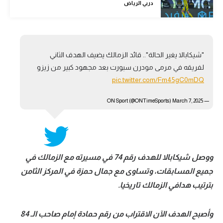
دربي الرياض
تحليل في الجول
حكايات في الجول
كويز في الجول
"شيكابالا يغير الحالة".. قائد الزمالك يضيف الهدف الثاني
لفريقه في مرمى مودرن سبورت بعد مجهود كبير من زيزو
فيديو في الجول
pic.twitter.com/Fm45gC0mDQ
March 7, 2025
— ON Sport (@ONTimeSports)
ووصل شيكابالا للهدف رقم 74 في مسيرته مع الزمالك في
جميع المسابقات، وتساوى مع جمال حمزة في المركز الثامن
بترتيب هدافي الزمالك تاريخيا.
وأصبح الهدف الآن الاقتراب من رقم حمادة إمام صاحب الـ 84