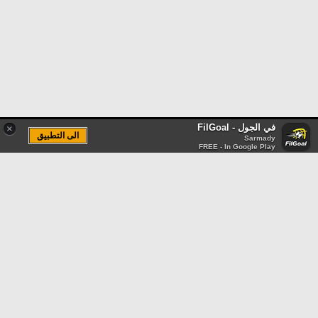
في الجول - FilGoal
×
الى التطبيق
Sarmady
FREE - In Google Play