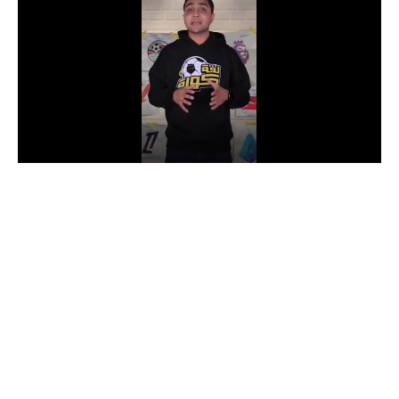
الدوري السعودي للمحترفين
دوري أبطال أوروبا
دوري أبطال إفريقيا
كل البطولات
أقسام
الكرة المصرية
الدوري المصري
الكرة الأوروبية
الكرة الإفريقية
منتخب مصر