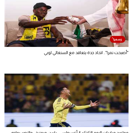
"أصبحت نمرا".. اتحاد جدة يتعاقد مع السنغالي لوبي
مواعيد مباريات اليوم الثلاثاء 4 أغسطس - بايرن ميونيخ.. والنصر يواجه