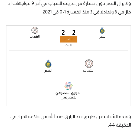
ولا يزال النصر دون خسارة من غريمه الشباب في آخر 9 مواجهات إذ
سعودي في الجول
فاز في 6 وتعادلا في 3 منذ الخسارة 1-0 في 2021.
الدوري الإنجليزي
2
2
الدوري الإسباني
النصر
الشباب
انتهت
دوري أبطال أوروبا
22:00
القسم الثاني
رياضات أخرى
الشباب
النصر
أمم إفريقيا
الدوري السعودي
كرة السلة الأمريكية
للمحترفين
كرة سلة
وتقدم الشباب عن طريق عبد الرازق حمد الله من علامة الجزاء في
كرة يد
الدقيقة 44.
كرة طائرة