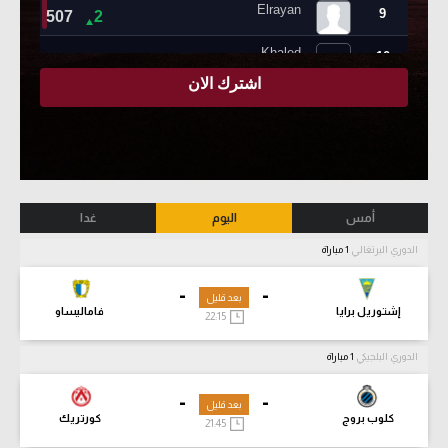
أمس
اليوم
غدا
الدوري البرتغالي
1 مباراة
-
-
بعد قليل
إشتوريل برايا
فاماليساو
22:15
الدوري البلجيكي
1 مباراة
-
-
بعد قليل
كلوب بروج
كورتريك
21:45