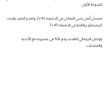
للشوط الأول.
تحليل في الجول
حكايات في الجول
فسجل أيمن يحيى التعادل في الدقيقة 45+2، وتقدم النصر بهدف
كريستيانو رونالدو في الدقيقة 45+7.
كويز في الجول
فيديو في الجول
ووصل البرتغالي للهدف رقم 926 في مسيرته مع الأندية
والمنتخبات.