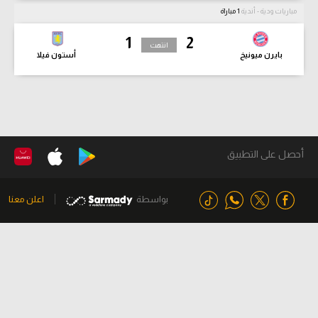
مباريات ودية - أندية
1 مباراة
1
2
انتهت
بايرن ميونيخ
أستون فيلا
أحصل على التطبيق
بواسطة
اعلن معنا