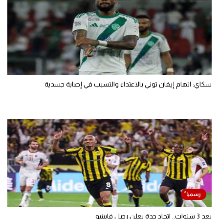
سكاي: اتهام إيفان توني بالاعتداء والتسبب في إصابة جسدية
بعد 3 سنوات.. اتحاد جدة يعلن رحيل فابينيو