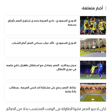
الوطن العربي
أخبار متعلقة:
في المونديال
الدوري السعودي - نادي العروبة يتحدى شكوى النصر بأوراق
رياضة نسائية
رسمية
آسيا
الدوري السعودي - تأكد غياب سباعي النصر أمام الشباب
أمريكا
ركن الألعاب
بدون رونالدو.. النصر يتعادل مع استقلال طهران خارج ملعبه
في دوري الأبطال
أقسام خاصة
Gamers
عكاظ: النصر يحتج على مشاركة أحد لاعبي العروبة.. ويطالب
ميركاتو
بالـ3 نقاط
تحقيق في الجول
تقرير في الجول
لكن لاعبو النصر قلبوا الطاولة في الوقت المحتسب بدلا من الضائع