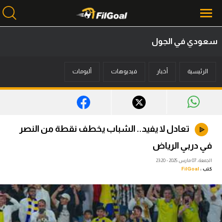
سعودي في الجول
محتوى إخباري
الرئيسية
أخبار
فيديوهات
ألبومات
الرئيسية
أخبار
مباريات
تعادل لا يفيد.. الشباب يخطف نقطة من النصر
ميركاتو
في دربي الرياض
فانتازي في الجول
الجمعة، 07 مارس 2025 - 23:20
كتب :
FilGoal
مسابقة التوقعات
فيديوهات
عدسات