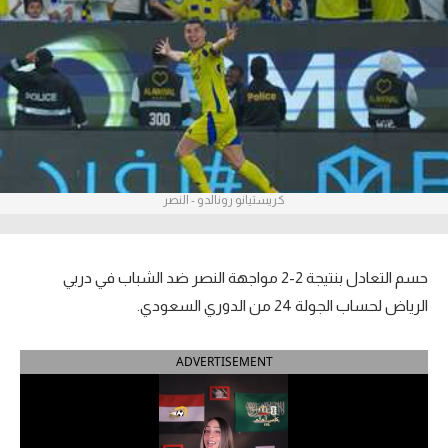
آراء حرة
ركن الألعاب
بطولات
أمريكا 2026
كريستيانو رونالدو - النصر
الدوري المصري
الدوري الإنجليزي الممتاز
حسم التعادل بنتيجة 2-2 مواجهة النصر ضد الشباب في دربي
الدوري الإسباني
الرياض لحساب الجولة 24 من الدوري السعودي.
الدوري الإيطالي
ADVERTISEMENT
الدوري الألماني
الدوري الفرنسي