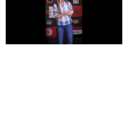
الدوري السعودي للمحترفين
دوري أبطال أوروبا
دوري أبطال إفريقيا
كل البطولات
أقسام
الكرة المصرية
الدوري المصري
الكرة الأوروبية
الكرة الإفريقية
منتخب مصر