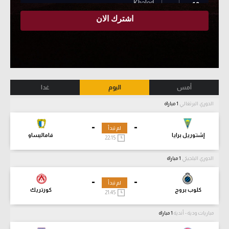
أمس
اليوم
غدا
الدوري البرتغالي
1 مباراة
-
-
لم تبدأ
إشتوريل برايا
فاماليساو
22:15
الدوري البلجيكي
1 مباراة
-
-
لم تبدأ
كلوب بروج
كورتريك
21:45
مباريات ودية - أندية
1 مباراة