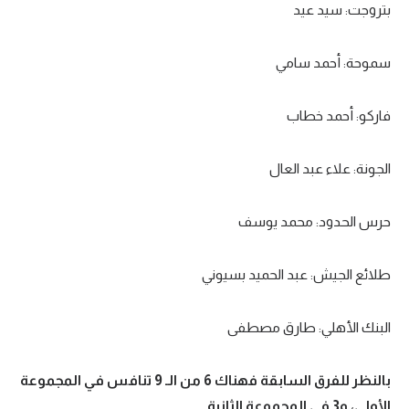
بتروجت: سيد عيد
تحليل في الجول
سموحة: أحمد سامي
حكايات في الجول
كويز في الجول
فاركو: أحمد خطاب
فيديو في الجول
الجونة: علاء عبد العال
حرس الحدود: محمد يوسف
طلائع الجيش: عبد الحميد بسيوني
البنك الأهلي: طارق مصطفى
بالنظر للفرق السابقة فهناك 6 من الـ 9 تنافس في المجموعة
الأولى، و3 في المجموعة الثانية.