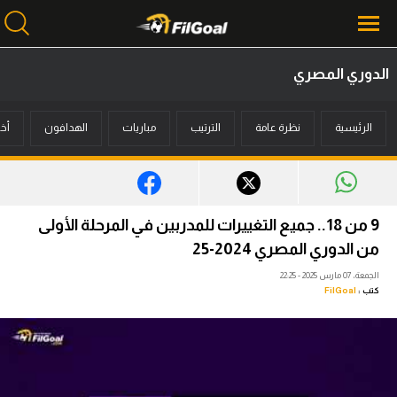
الدوري المصري
محتوى إخباري
الرئيسية
نظرة عامة
الترتيب
مباريات
الهدافون
أخب
الرئيسية
أخبار
مباريات
9 من 18.. جميع التغييرات للمدربين في المرحلة الأولى
ميركاتو
من الدوري المصري 2024-25
الجمعة، 07 مارس 2025 - 22:25
فانتازي في الجول
كتب :
FilGoal
مسابقة التوقعات
فيديوهات
عدسات