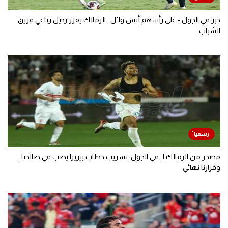
خبر في الجول - على رأسهم أنس وائل.. الزمالك يقرر رحيل رباعي فريق
الشباب
مصدر من الزمالك لـ في الجول: تسريب خطاب بيزيرا يصب في صالحنا..
وقرارنا نهائي