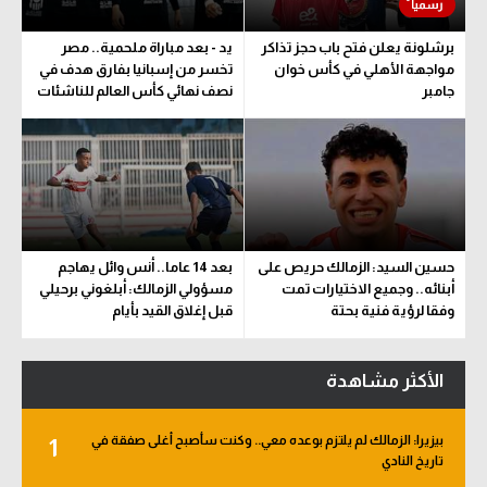
برشلونة يعلن فتح باب حجز تذاكر
يد - بعد مباراة ملحمية.. مصر
مواجهة الأهلي في كأس خوان
تخسر من إسبانيا بفارق هدف في
جامبر
نصف نهائي كأس العالم للناشئات
حسين السيد: الزمالك حريص على
بعد 14 عاما.. أنس وائل يهاجم
أبنائه.. وجميع الاختيارات تمت
مسؤولي الزمالك: أبلغوني برحيلي
وفقا لرؤية فنية بحتة
قبل إغلاق القيد بأيام
الأكثر مشاهدة
بيزيرا: الزمالك لم يلتزم بوعده معي.. وكنت سأصبح أغلى صفقة في
1
تاريخ النادي