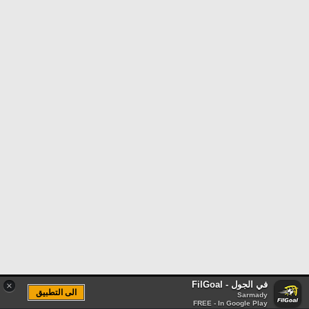
في الجول - FilGoal
×
الى التطبيق
Sarmady
FREE - In Google Play