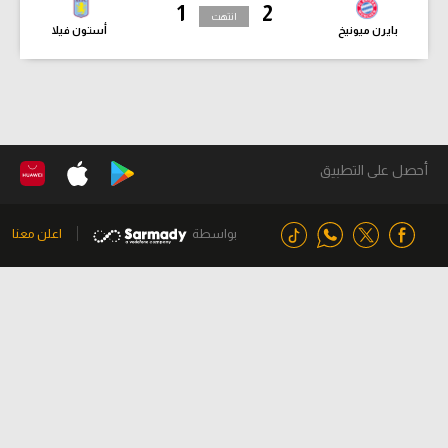
1
2
انتهت
بايرن ميونيخ
أستون فيلا
أحصل على التطبيق
بواسطة
اعلن معنا