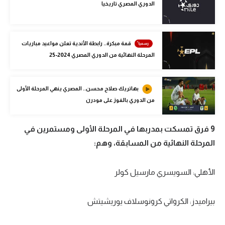
الدوري المصري تاريخيا
الوطن العربي
في المونديال
قمة مبكرة.. رابطة الأندية تعلن مواعيد مباريات
رياضة نسائية
المرحلة النهائية من الدوري المصري 2024-25
آسيا
بهاتريك صلاح محسن.. المصري ينهي المرحلة الأولى
أمريكا
من الدوري بالفوز على مودرن
ركن الألعاب
9 فرق تمسكت بمدربها في المرحلة الأولى ومستمرين في
المرحلة النهائية من المسابقة، وهم:
أقسام خاصة
Gamers
الأهلي: السويسري مارسيل كولر
ميركاتو
تحقيق في الجول
بيراميدز: الكرواتي كرونوسلاف يوريشيتش
تقرير في الجول