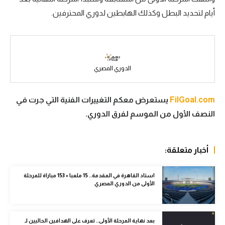
أيام لتحديد البطل وكذلك الهابطين لدوري المحترفين.
سعودي في الجول
الدوري الإنجليزي
الدوري الإسباني
الدوري المصري
دوري أبطال أوروبا
القسم الثاني
FilGoal.com
يستعرض معكم التغييرات الفنية التي جرت في
النصف الأول من الموسم لفرق الدوري.
رياضات أخرى
أمم إفريقيا
أخبار متعلقة:
كرة السلة الأمريكية
كرة سلة
استاد القاهرة في المقدمة.. 15 ملعبا × 153 مباراة للمرحلة
الأولى من الدوري المصري
كرة يد
كرة طائرة
بعد نهاية المرحلة الأولى.. تعرف على الهدافين الحاليين لـ