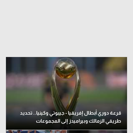
قرعة دوري أبطال إفريقيا - جيبوتي وكينيا.. تحديد
طريقي الزمالك وبيراميدز إلى المجموعات