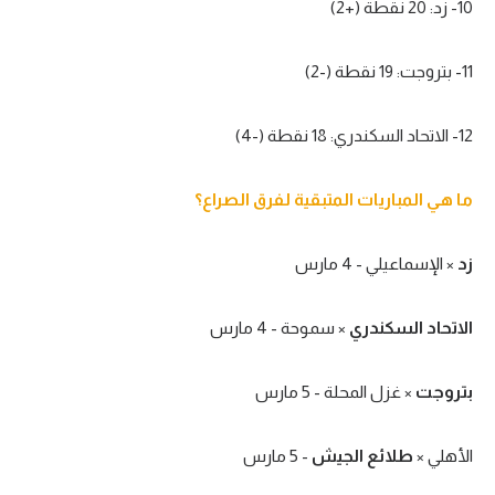
10- زد: 20 نقطة (+2)
تحليل في الجول
11- بتروجت: 19 نقطة (-2)
حكايات في الجول
كويز في الجول
12- الاتحاد السكندري: 18 نقطة (-4)
فيديو في الجول
ما هي المباريات المتبقية لفرق الصراع؟
زد
× الإسماعيلي - 4 مارس
الاتحاد السكندري
× سموحة - 4 مارس
بتروجت
× غزل المحلة - 5 مارس
الأهلي ×
طلائع الجيش
- 5 مارس