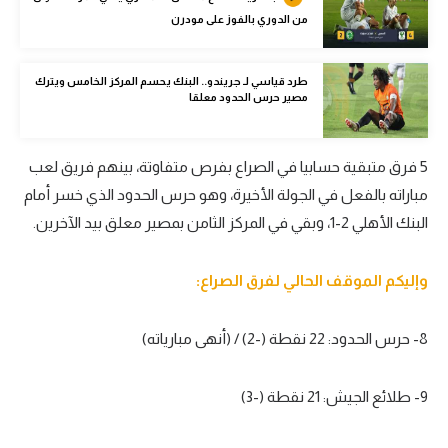
الوطن العربي
من الدوري بالفوز على مودرن
في المونديال
طرد قياسي لـ جريندو.. البنك يحسم المركز الخامس ويترك
مصير حرس الحدود معلقا
رياضة نسائية
آسيا
5 فرق متبقية حسابيا في الصراع بفرص متفاوتة، بينهم فريق لعب
أمريكا
مباراته بالفعل في الجولة الأخيرة، وهو حرس الحدود الذي خسر أمام
ركن الألعاب
البنك الأهلي 2-1، وبقي في المركز الثامن بمصير معلق بيد الآخرين.
وإليكم الموقف الحالي لفرق الصراع:
أقسام خاصة
Gamers
8- حرس الحدود: 22 نقطة (-2) / (أنهى مبارياته)
ميركاتو
9- طلائع الجيش: 21 نقطة (-3)
تحقيق في الجول
تقرير في الجول