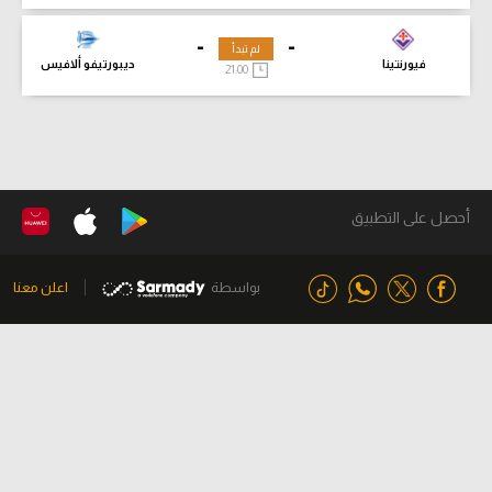
-
-
لم تبدأ
فيورنتينا
ديبورتيفو ألافيس
21:00
أحصل على التطبيق
بواسطة
اعلن معنا