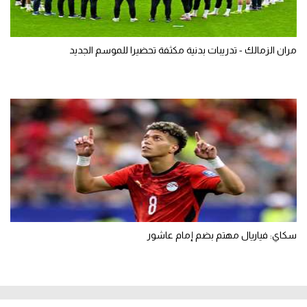
مران الزمالك - تدريبات بدنية مكثفة تحضيرا للموسم الجديد
سكاي: فياريال مهتم بضم إمام عاشور