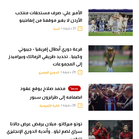
الأمير علي: صرف مستحقات منتخب
الأردن لا يغير موقفنا من إنفانتينو
21 دقيقة |
آسيا
قرعة دوري أبطال إفريقيا - جيبوتي
وكينيا.. تحديد طريقي الزمالك وبيراميدز
إلى المجموعات
29 دقيقة |
الدوري المصري
محمد صلاح يوقع عقود
انضمامه إلى طرابزون سبور
38 دقيقة |
الكرة الأوروبية
توتو ميركاتو: ميلان يرفض عرض جالاتا
سراي لضم لياو.. وأندية الدوري الإنجليزي
تترقب