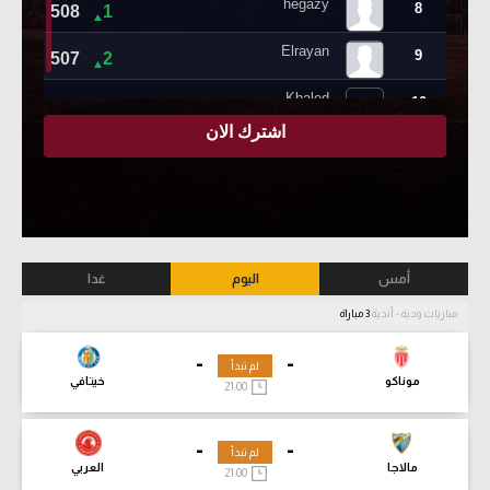
أمس
اليوم
غدا
مباريات ودية - أندية
3 مباراة
-
-
لم تبدأ
موناكو
خيتافي
21:00
-
-
لم تبدأ
مالاجا
العربي
21:00