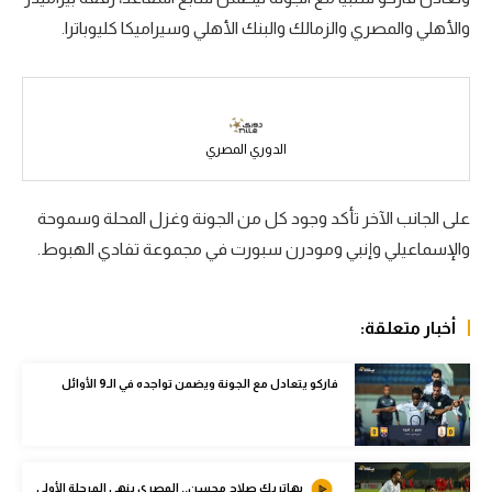
والأهلي والمصري والزمالك والبنك الأهلي وسيراميكا كليوباترا.
سعودي في الجول
الدوري الإنجليزي
الدوري الإسباني
الدوري المصري
دوري أبطال أوروبا
القسم الثاني
على الجانب الآخر تأكد وجود كل من الجونة وغزل المحلة وسموحة
والإسماعيلي وإنبي ومودرن سبورت في مجموعة تفادي الهبوط.
رياضات أخرى
أمم إفريقيا
أخبار متعلقة:
كرة السلة الأمريكية
كرة سلة
فاركو يتعادل مع الجونة ويضمن تواجده في الـ9 الأوائل
كرة يد
كرة طائرة
بهاتريك صلاح محسن.. المصري ينهي المرحلة الأولى