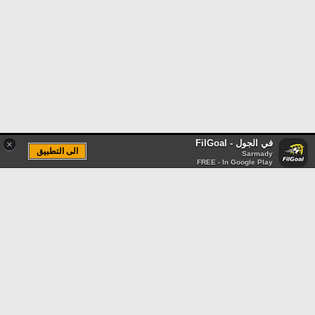
في الجول - FilGoal
×
الى التطبيق
Sarmady
FREE - In Google Play