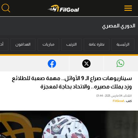
الدوري المصري
محتوى إخباري
الرئيسية
نظرة عامة
الترتيب
مباريات
الهدافون
أخب
الرئيسية
أخبار
مباريات
سيناريوهات صراع الـ 9 الأوائل.. مهمة صعبة للطلائع
ميركاتو
وزد يملك مصيره.. والاتحاد بحاجة لمعجزة
الثلاثاء، 04 مارس 2025 - 01:44
فانتازي في الجول
كتب :
FilGoal
مسابقة التوقعات
فيديوهات
عدسات