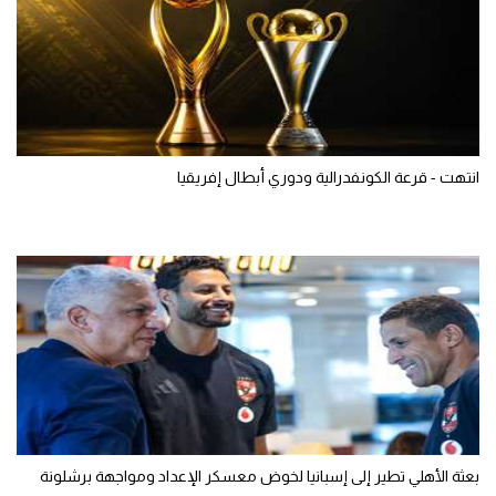
انتهت - قرعة الكونفدرالية ودوري أبطال إفريقيا
بعثة الأهلي تطير إلى إسبانيا لخوض معسكر الإعداد ومواجهة برشلونة