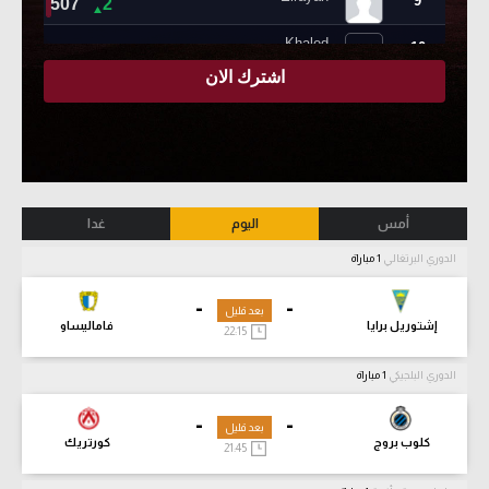
أمس
اليوم
غدا
الدوري البرتغالي
1 مباراة
-
-
بعد قليل
إشتوريل برايا
فاماليساو
22:15
الدوري البلجيكي
1 مباراة
-
-
بعد قليل
كلوب بروج
كورتريك
21:45