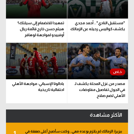
"مستقبل النادي".. أحمد مجدي
تمهيدا للانضمام إلى سيلتك؟
يكشف كواليس رحيله عن الزمالك
هيثم حسن خارج قائمة ريال
أوفييدو لمواجهة لوهافر
مصدر من غزل المحلة يكشف لـ
بادالونا الإسباني: مواجهة الأهلي
في الجول تفاصيل مفاوضات
احتفالية تاريخية
الأهلي لضم صلاح
الأكثر مشاهدة
بيزيرا: الزمالك لم يلتزم بوعده معي.. وكنت سأصبح أغلى صفقة في
1