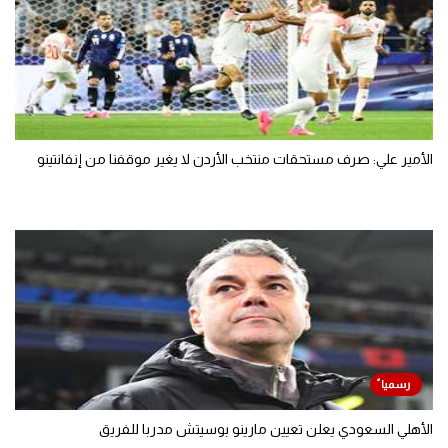
الأمير علي: صرف مستحقات منتخب الأردن لا يغير موقفنا من إنفانتينو
الأهلي السعودي يعلن تعيين مارينو بوسيتش مدربا للفريق