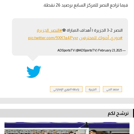
فيما تراجع النصر للمركز السابع برصيد 26 نقطة.
النصر 2-3 الجزيرة | أهداف المباراة ⚽️
#النصر_الجزيرة
#دوري_أدنوك_للمحترفين
pic.twitter.com/9XK1a4Pyxr
February 23, 2025
— ADSportsTV (@ADSportsTV)
محمد النني
الجزيرة
رابطة الدوري الإماراتي
نرشح لكم