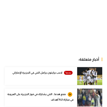
الوطن العربي
في المونديال
رياضة نسائية
آسيا
أمريكا
ركن الألعاب
أخبار متعلقة:
أقسام خاصة
لاعب برايتون يزامل النني في الجزيرة الإماراتي
Gamers
ميركاتو
صنع هدفا.. النني يشارك في فوز الجزيرة على العروبة
تحقيق في الجول
في مباراة الـ9 أهداف
تقرير في الجول