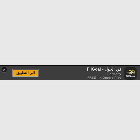
في الجول - FilGoal
×
الى التطبيق
Sarmady
FREE - In Google Play