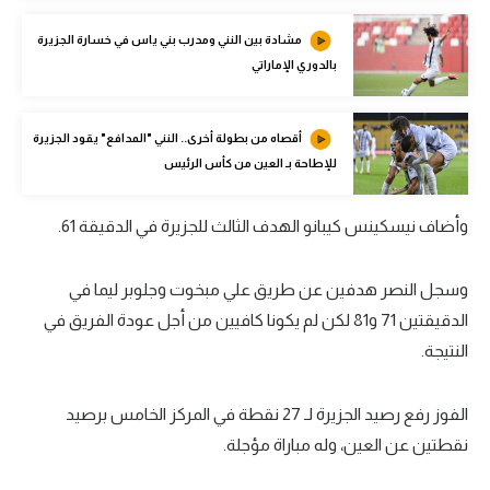
تحليل في الجول
مشادة بين النني ومدرب بني ياس في خسارة الجزيرة
بالدوري الإماراتي
حكايات في الجول
كويز في الجول
أقصاه من بطولة أخرى.. النني "المدافع" يقود الجزيرة
فيديو في الجول
للإطاحة بـ العين من كأس الرئيس
وأضاف نيسكينس كيبانو الهدف الثالث للجزيرة في الدقيقة 61.
وسجل النصر هدفين عن طريق علي مبخوت وجلوبر ليما في
الدقيقتين 71 و81 لكن لم يكونا كافيين من أجل عودة الفريق في
النتيجة.
الفوز رفع رصيد الجزيرة لـ 27 نقطة في المركز الخامس برصيد
نقطتين عن العين، وله مباراة مؤجلة.