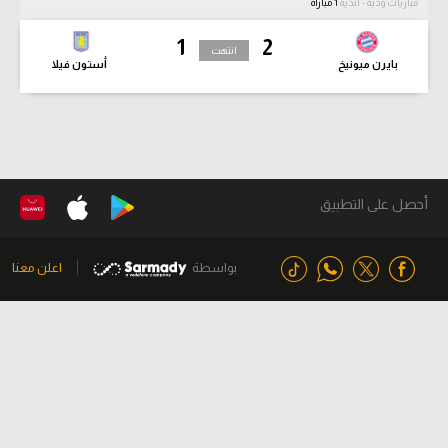
مباريات ودية - أندية
1 مباراة
1
2
انتهت
بايرن ميونيخ
أستون فيلا
أحصل على التطبيق
بواسطة
اعلن معنا