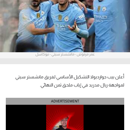
آراء حرة
ركن الألعاب
بطولات
أمريكا 2026
عمر مرموش - مانشستر سيتي - نيوكاسل
الدوري المصري
الدوري الإنجليزي الممتاز
أعلن بيب جوارديولا التشكيل الأساسي لفريق مانشستر سيتي
لمواجهة ريال مدريد في إياب ملحق ثمن النهائي.
الدوري الإسباني
ADVERTISEMENT
الدوري الإيطالي
الدوري الألماني
الدوري الفرنسي