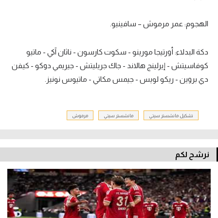
الهجوم: عمر مرموش – سافينيو.
دكة البدلاء: أورتيجا مورينو - سكوت كارسون - ناثان آكي - ماتيو
كوفاسيتش - إيرلينج هالاند - جاك جريليتش - جيريمي دوكو - كيفن
دي بروين - ريكو لويس - جيمس مكاتي - ماتيوس نونيز.
تشكيل مانشستر سيتي
مانشستر سيتي
مرموش
نرشح لكم