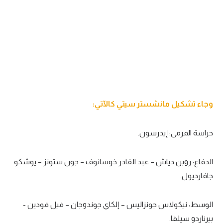
تحليل في الجول
حكايات في الجول
كويز في الجول
فيديو في الجول
وجاء تشكيل مانشستر سيتي كالآتي:
حراسة المرمى: إيدرسون.
الدفاع: روبن دياش – عبد القادر خوسانوف – جون ستونز – يوشكو
جافارديول.
الوسط: نيكولاس جونزاليس – إلكاي جوندوجان – فيل فودين -
بيرناردو سيلفا.