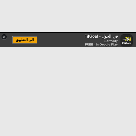
في الجول - FilGoal
×
الى التطبيق
Sarmady
FREE - In Google Play