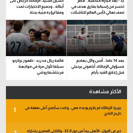
يد - بعد مباراة ملحمية.. مصر
حسين السيد: الزمالك حريص على
تخسر من إسبانيا بفارق هدف في
أبنائه.. وجميع الاختيارات تمت
نصف نهائي كأس العالم للناشئات
وفقا لرؤية فنية بحتة
بعد 14 عاما.. أنس وائل يهاجم
قائمة ريال مدريد - ظهور برناردو
مسؤولي الزمالك: أبلغوني برحيلي
سيلفا لأول مرة في مواجهة
قبل إغلاق القيد بأيام
فرينتشفاروشي
الأكثر مشاهدة
بيزيرا: الزمالك لم يلتزم بوعده معي.. وكنت سأصبح أغلى صفقة في
1
تاريخ النادي
خبر في الجول - الأهلي يبدأ من دور الـ 32.. والثلاثي المصري يشارك