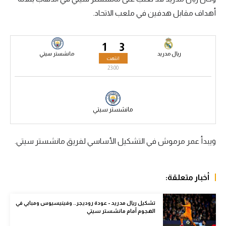
أهداف مقابل هدفين في ملعب الاتحاد.
سعودي في الجول
الدوري الإنجليزي
1
3
الدوري الإسباني
ريال مدريد
مانشستر سيتي
انتهت
23:00
دوري أبطال أوروبا
القسم الثاني
مانشستر سيتي
رياضات أخرى
أمم إفريقيا
ويبدأ عمر مرموش في التشكيل الأساسي لفريق مانشستر سيتي.
كرة السلة الأمريكية
كرة سلة
أخبار متعلقة:
كرة يد
تشكيل ريال مدريد - عودة روديجر.. وفينيسيوس ومبابي في
الهجوم أمام مانشستر سيتي
كرة طائرة