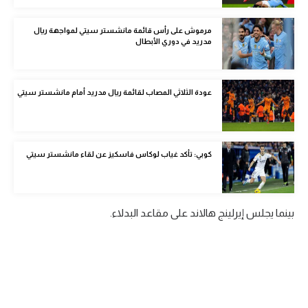
الوطن العربي
مرموش على رأس قائمة مانشستر سيتي لمواجهة ريال
في المونديال
مدريد في دوري الأبطال
رياضة نسائية
عودة الثلاثي المصاب لقائمة ريال مدريد أمام مانشستر سيتي
آسيا
أمريكا
ركن الألعاب
كوبي: تأكد غياب لوكاس فاسكيز عن لقاء مانشستر سيتي
أقسام خاصة
بينما يجلس إيرلينج هالاند على مقاعد البدلاء.
Gamers
ميركاتو
تحقيق في الجول
تقرير في الجول