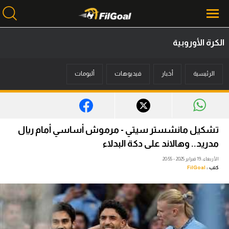
الكرة الأوروبية
محتوى إخباري
الرئيسية
أخبار
فيديوهات
ألبومات
الرئيسية
أخبار
مباريات
تشكيل مانشستر سيتي - مرموش أساسي أمام ريال
ميركاتو
مدريد.. وهالاند على دكة البدلاء
الأربعاء، 19 فبراير 2025 - 20:55
فانتازي في الجول
كتب :
FilGoal
مسابقة التوقعات
فيديوهات
عدسات