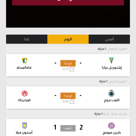
أمس
اليوم
غدا
الدوري البرتغالي
1 مباراة
-
-
لم تبدأ
إشتوريل برايا
فاماليساو
22:15
الدوري البلجيكي
1 مباراة
-
-
لم تبدأ
كلوب بروج
كورتريك
21:45
مباريات ودية - أندية
1 مباراة
1
2
انتهت
بايرن ميونيخ
أستون فيلا