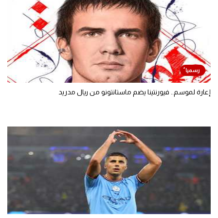
إعارة لموسم.. فيورنتينا يضم ماستانتونو من ريال مدريد