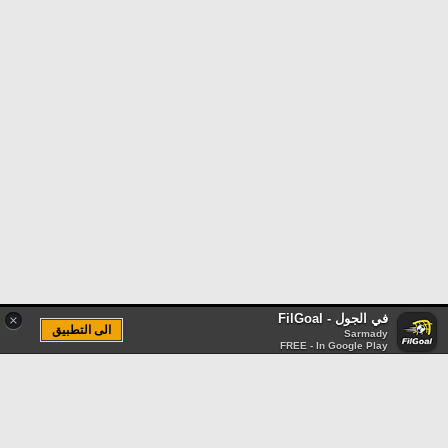
في الجول - FilGoal
×
الى التطبيق
Sarmady
FREE - In Google Play