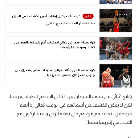
الوطن العربي
كرة سلة - وكيل إيهاب أمين يكشف لـ في الجول
في المونديال
حقيقة تعثر المفاوضات مع الأهلي
رياضة نسائية
كرة سلة - مصر إلى نهائي تصفيات أمم إفريقيا بالفوز على
آسيا
كينيا.. وموعد لقاء أوغندا
أمريكا
ركن الألعاب
كرة سلة - الفوز الثالث تواليا.. سيدات مصر ينتصرن على
جنوب السودان بتصفيات إفريقيا
أقسام خاصة
وتابع "ثنائي من جنوب السودان بين الثلاثي المنضم لبطولة إفريقيا،
Gamers
لكن لا يمكن الكشف عن أسمائهم في الوقت الحالي إذ أنهم
ميركاتو
مرتبطين بتعاقد مع فرقهم حتى نهاية أبريل وسيشاركون مع
الاتحاد في إفريقيا فقط".
تحقيق في الجول
تقرير في الجول