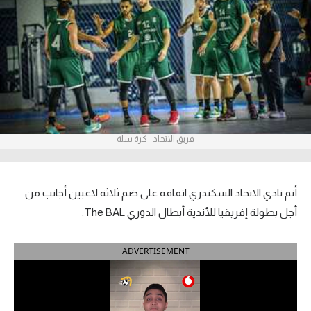
آراء حرة
ركن الألعاب
بطولات
أمريكا 2026
فريق الاتحاد - كرة سلة
الدوري المصري
الدوري الإنجليزي الممتاز
أتم نادي الاتحاد السكندري اتفاقه على ضم ثلاثة لاعبين أجانب من
الدوري الإسباني
أجل بطولة إفريقيا للأندية أبطال الدوري The BAL.
الدوري الإيطالي
ADVERTISEMENT
الدوري الألماني
الدوري الفرنسي