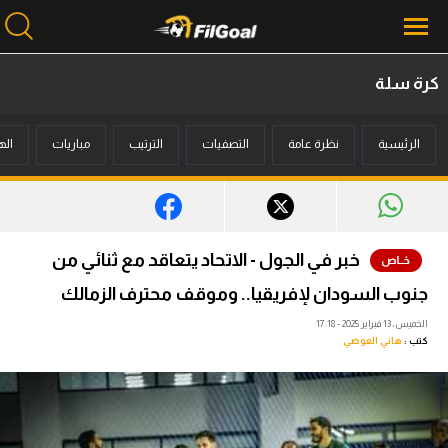
كرة سلة
محتوى إخباري
الرئيسية
نظرة عامة
التصفيات
الترتيب
مباريات
اله
الرئيسية
أخبار
مباريات
خبر في الجول - الاتحاد يتعاقد مع ثنائي من
ميركاتو
جنوب السودان لإفريقيا.. وموقف محترف الزمالك
فانتازي في الجول
الخميس، 13 فبراير 2025 - 17:18
كتب :
هاني العوضي
مسابقة التوقعات
فيديوهات
عدسات