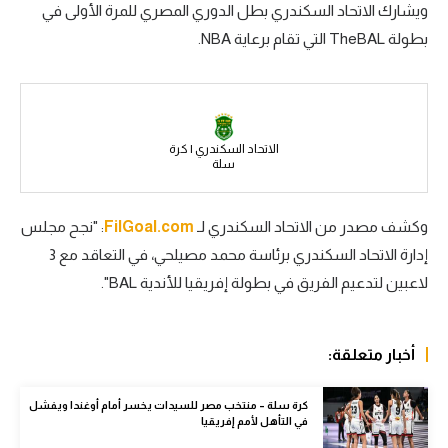
ويشارك الاتحاد السكندري بطل الدوري المصري للمرة الأولى في
سعودي في الجول
بطولة TheBAL التي تقام برعاية NBA.
الدوري الإنجليزي
الدوري الإسباني
دوري أبطال أوروبا
الاتحاد السكندري | كرة
سلة
القسم الثاني
وكشف مصدر من الاتحاد السكندري لـ
FilGoal.com
: "نجح مجلس
رياضات أخرى
إدارة الاتحاد السكندري برئاسة محمد مصيلحي، في التعاقد مع 3
أمم إفريقيا
لاعبين لتدعيم الفريق في بطولة إفريقيا للأندية BAL".
كرة السلة الأمريكية
كرة سلة
أخبار متعلقة:
كرة يد
كرة سلة – منتخب مصر للسيدات يخسر أمام أوغندا ويفشل
في التأهل لأمم إفريقيا
كرة طائرة