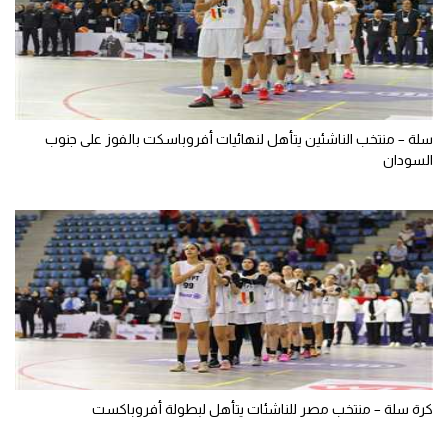
سلة – منتخب الناشئين يتأهل لنهائيات أفروباسكت بالفوز على جنوب
السودان
كرة سلة – منتخب مصر للناشئات يتأهل لبطولة أفروباكست