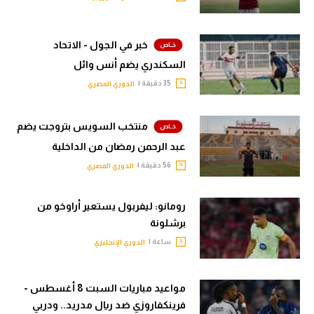
خبر في الجول - الاتحاد
السكندري يضم أنس وائل
35 دقيقة |
الدوري المصري
منتخب السويس بتروجت يضم
عبد الرحمن رمضان من الداخلية
56 دقيقة |
الدوري المصري
رومانو: ليفربول يستعير أراوخو من
برشلونة
ساعة |
الدوري الإنجليزي
مواعيد مباريات السبت 8 أغسطس -
فرينكفاروزي ضد ريال مدريد.. ودربي