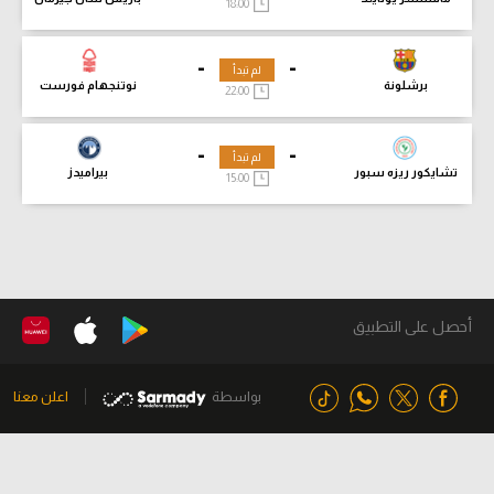
18:00
-
-
لم تبدأ
برشلونة
نوتنجهام فورست
22:00
-
-
لم تبدأ
تشايكور ريزه سبور
بيراميدز
15:00
أحصل على التطبيق
بواسطة
اعلن معنا