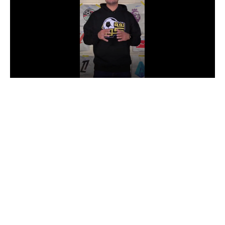
الدوري السعودي للمحترفين
دوري أبطال أوروبا
دوري أبطال إفريقيا
كل البطولات
أقسام
الكرة المصرية
الدوري المصري
الكرة الأوروبية
الكرة الإفريقية
منتخب مصر