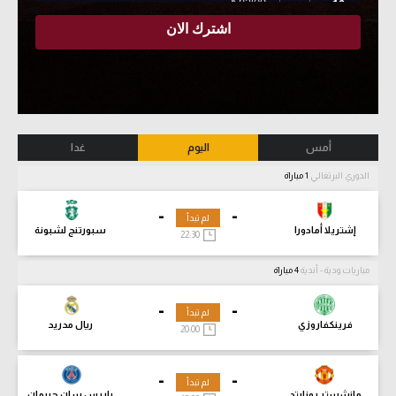
أمس
اليوم
غدا
الدوري البرتغالي
1 مباراة
-
-
لم تبدأ
إشتريلا أمادورا
سبورتنج لشبونة
22:30
مباريات ودية - أندية
4 مباراة
-
-
لم تبدأ
فرينكفاروزي
ريال مدريد
20:00
-
-
لم تبدأ
مانشستر يونايتد
باريس سان جيرمان