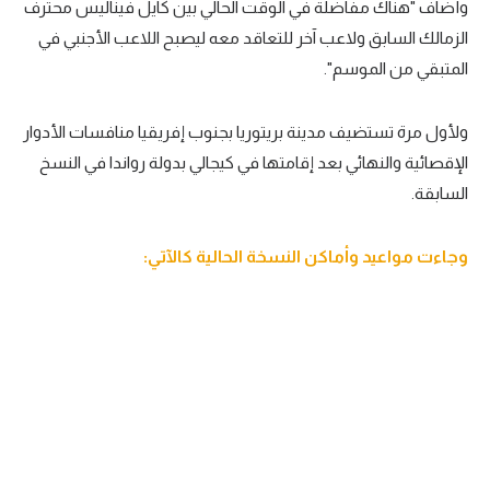
وأضاف "هناك مفاضلة في الوقت الحالي بين كايل فيناليس محترف
تحليل في الجول
الزمالك السابق ولاعب آخر للتعاقد معه ليصبح اللاعب الأجنبي في
المتبقي من الموسم".
حكايات في الجول
كويز في الجول
ولأول مرة تستضيف مدينة بريتوريا بجنوب إفريقيا منافسات الأدوار
الإقصائية والنهائي بعد إقامتها في كيجالي بدولة رواندا في النسخ
فيديو في الجول
السابقة.
وجاءت مواعيد وأماكن النسخة الحالية كالآتي: