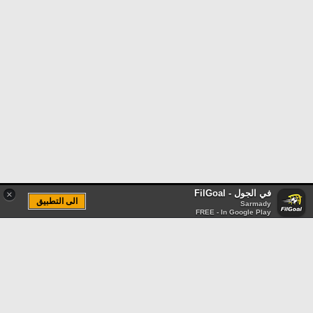
في الجول - FilGoal
×
الى التطبيق
Sarmady
FREE - In Google Play