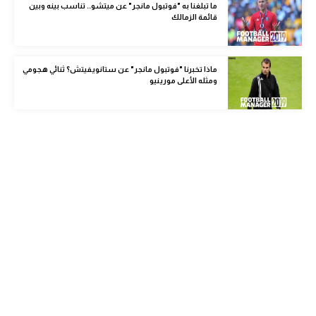
ما تبلغنا به "فوتبول مانجر" عن ميتشو.. تناسب بينه وبين
الوطن العربي
قائمة الزمالك
في المونديال
رياضة نسائية
ماذا تخبرنا "فوتبول مانجر" عن ستانويفيتش؟ ثنائي هجومي
ومثله الأعلى مورينيو
آسيا
أمريكا
ركن الألعاب
أقسام خاصة
Gamers
ميركاتو
تحقيق في الجول
تقرير في الجول