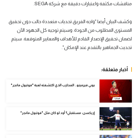
مناقشات مكثفة واعتبارات دقيقة مع شركة SEGA.
سعودي في الجول
الدوري الإنجليزي
وكشف البيان أيضا "واجه الفريق تحديات متعددة حالت دون تحقيق
المستوى المطلوب من الجودة. وسيتم توجيه كل الجهود الآن
الدوري الإسباني
لضمان تحقيق الإصدار القادم للأهداف والمعايير المتوقعة. سيتم
دوري أبطال أوروبا
تحديث الجماهير بالتقدم عند الإمكان".
القسم الثاني
أخبار متعلقة:
رياضات أخرى
أمم إفريقيا
بوبي فيرمينو.. المحارب الذي اكتشفته لعبة "فوتبول مانجر"
كرة السلة الأمريكية
كرة سلة
إريكسن: مستقبلي؟ أود لو كان مثل "فوتبول مانجر"
كرة يد
كرة طائرة