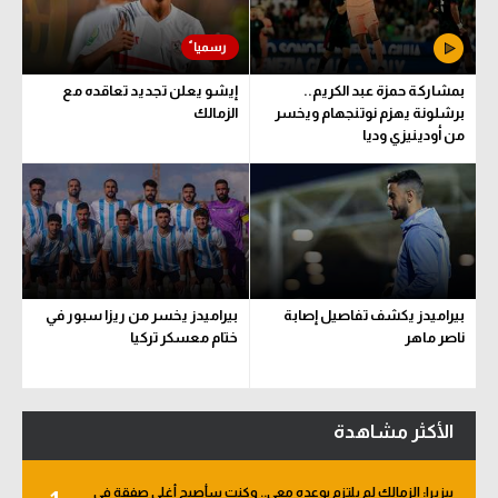
بمشاركة حمزة عبد الكريم..
إيشو يعلن تجديد تعاقده مع
برشلونة يهزم نوتنجهام ويخسر
الزمالك
من أودينيزي وديا
بيراميدز يكشف تفاصيل إصابة
بيراميدز يخسر من ريزا سبور في
ناصر ماهر
ختام معسكر تركيا
الأكثر مشاهدة
بيزيرا: الزمالك لم يلتزم بوعده معي.. وكنت سأصبح أغلى صفقة في