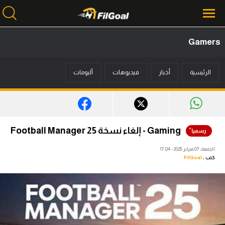
Gamers
محتوى إخباري
الرئيسية
أخبار
فيديوهات
ألبومات
الرئيسية
أخبار
مباريات
Gaming - إلغاء نسخة Football Manager 25
ميركاتو
الجمعة، 07 فبراير 2025 - 17:04
كتب :
FilGoal
فانتازي في الجول
مسابقة التوقعات
فيديوهات
عدسات