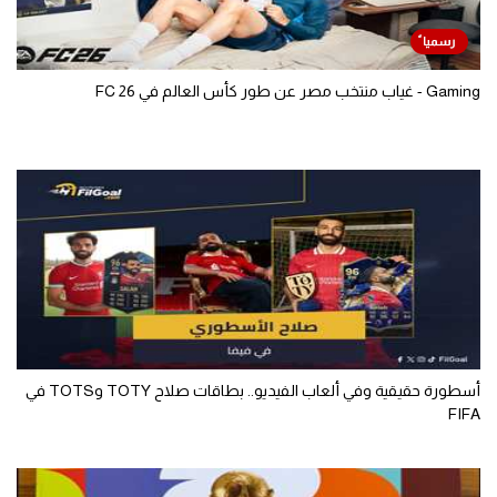
Gaming - غياب منتخب مصر عن طور كأس العالم في FC 26
أسطورة حقيقية وفي ألعاب الفيديو.. بطاقات صلاح TOTY وTOTS في
FIFA