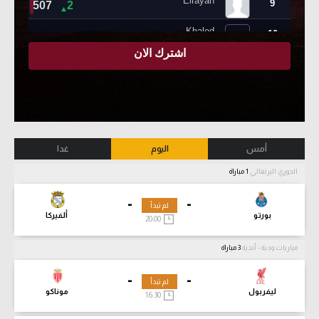
أمس
اليوم
غدا
الدوري البرتغالي
1 مباراة
-
-
لم تبدأ
بورتو
ألفيركا
20:00
مباريات ودية - أندية
3 مباراة
-
-
لم تبدأ
ليفربول
موناكو
16:30