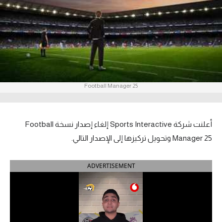
آراء حرة
ركن الألعاب
بطولات
أمريكا 2026
Football Manager 25
الدوري المصري
أعلنت شركة Sports Interactive إلغاء إصدار نسخة Football
الدوري الإنجليزي الممتاز
Manager 25 وتحويل تركيزها إلى الإصدار التالي.
الدوري الإسباني
ADVERTISEMENT
الدوري الإيطالي
الدوري الألماني
الدوري الفرنسي