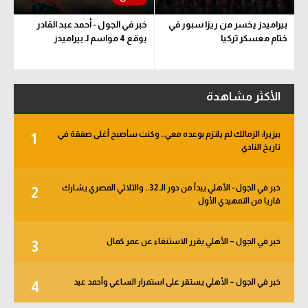
بيراميدز يخسر من ريزا سبور في
خبر في الجول - أحمد عبد القادر
ختام معسكر تركيا
يوقع 4 مواسم لـ بيراميدز
الأكثر مشاهدة
بيزيرا: الزمالك لم يلتزم بوعده معي.. وكنت سأصبح أغلى صفقة في
1
تاريخ النادي
خبر في الجول - الأهلي يبدأ من دور الـ 32.. والثلاثي المصري يشارك
2
قاريا من التمهيدي الأول
خبر في الجول – الأهلي يقرر الاستنغاء عن عمر كمال
3
خبر في الجول – الأهلي يستقر على استمرار الساعي وأحمد عيد
4