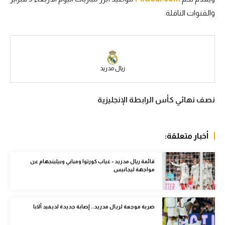
والقنوات الناقلة.
سعودي في الجول
الدوري الإنجليزي
الدوري الإسباني
ريال مدريد
دوري أبطال أوروبا
القسم الثاني
نصف نهائي كأس الرابطة الإنجليزية
رياضات أخرى
أمم إفريقيا
أخبار متعلقة:
كرة السلة الأمريكية
قائمة ريال مدريد - غياب كورتوا ومبابي وبيلينجهام عن
مواجهة ليجانيس
كرة سلة
كرة يد
ضربة موجعة لريال مدريد.. إصابة جديدة لديفيد ألابا
كرة طائرة