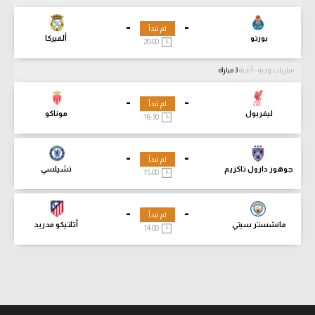
-
-
لم تبدأ
بورتو
ألفيركا
20:00
مباريات ودية - أندية
3 مباراة
-
-
لم تبدأ
ليفربول
موناكو
16:30
-
-
لم تبدأ
جوهور دارول تاكزيم
تشيلسي
15:00
-
-
لم تبدأ
مانشستر سيتي
أتلتيكو مدريد
14:00