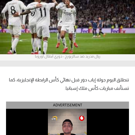
آراء حرة
ركن الألعاب
بطولات
أمريكا 2026
ريال مدريد ضد سالزبورج - دوري أبطال أوروبا
الدوري المصري
الدوري الإنجليزي الممتاز
تنطلق اليوم جولة إياب دور قبل نهائي كأس الرابطة الإنجليزية، كما
تستأنف مباريات كأس ملك إسبانيا.
الدوري الإسباني
ADVERTISEMENT
الدوري الإيطالي
الدوري الألماني
الدوري الفرنسي