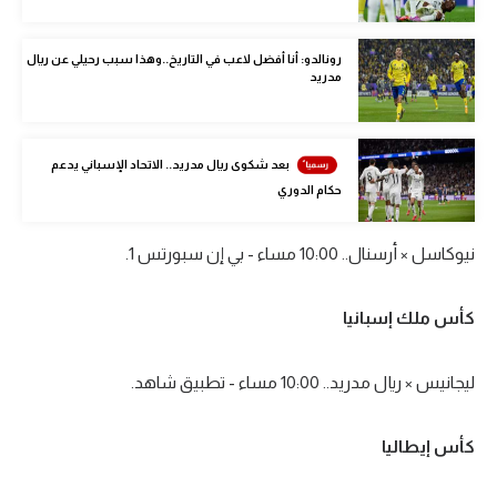
الوطن العربي
رونالدو: أنا أفضل لاعب في التاريخ..وهذا سبب رحيلي عن ريال
في المونديال
مدريد
رياضة نسائية
آسيا
بعد شكوى ريال مدريد.. الاتحاد الإسباني يدعم
حكام الدوري
أمريكا
ركن الألعاب
نيوكاسل × أرسنال.. 10:00 مساء - بي إن سبورتس 1.
كأس ملك إسبانيا
أقسام خاصة
Gamers
ليجانيس × ريال مدريد.. 10:00 مساء - تطبيق شاهد.
ميركاتو
تحقيق في الجول
كأس إيطاليا
تقرير في الجول