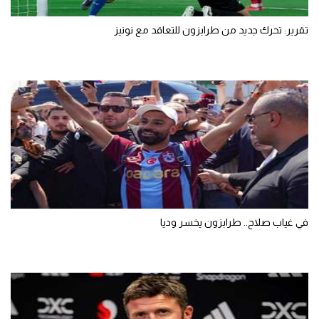
تقرير: تحرك جديد من طرابزون للتعاقد مع نونيز
في غياب صلاح.. طرابزون يخسر وديا