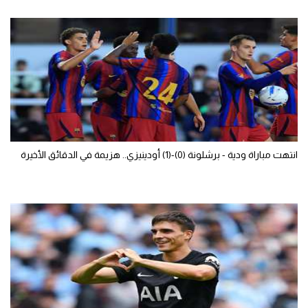
انتهت مباراة ودية - برشلونة (0)-(1) أودينيزي.. هزيمة في الدقائق الأخيرة