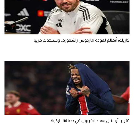
كاريك: أتطلع لعودة ماركوس راشفورد.. وسنتحدث قريبا
تقرير: أرسنال يهدد ليفربول في صفقة باركولا