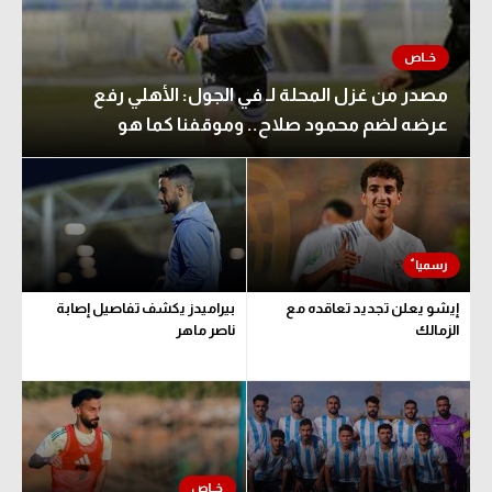
مصدر من غزل المحلة لـ في الجول: الأهلي رفع
عرضه لضم محمود صلاح.. وموقفنا كما هو
إيشو يعلن تجديد تعاقده مع
بيراميدز يكشف تفاصيل إصابة
الزمالك
ناصر ماهر