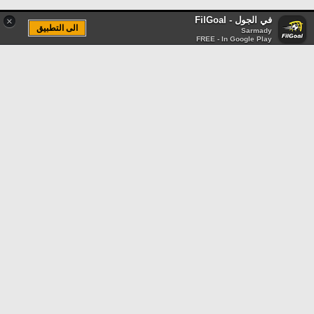
في الجول - FilGoal
×
الى التطبيق
Sarmady
FREE - In Google Play