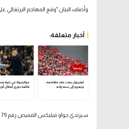
وأضاف البيان "وقع المهاجم البرتغالي على عقد يرب
أخبار متعلقة:
ليفربول يمدد عقد مهاجمه..
جوارديولا في حيرة ب
ويعيره إلى سندرلاند
قائمة دوري أبطال أورو
سيرتدي جواو فيليكس القميص رقم 79 مع الروسونيري.