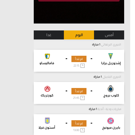
أمس
اليوم
غدا
الدوري البرتغالي
1 مباراة
-
-
لم تبدأ
إشتوريل برايا
فاماليساو
22:15
الدوري البلجيكي
1 مباراة
-
-
لم تبدأ
كلوب بروج
كورتريك
21:45
مباريات ودية - أندية
1 مباراة
-
-
لم تبدأ
بايرن ميونيخ
أستون فيلا
13:00