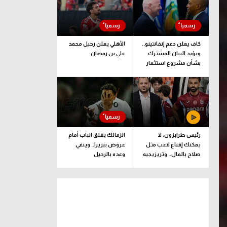
كاف يعلن دعم إنفانتينو..
الأهلي يعلن رحيل محمد
ويؤيد البيان المشترك
علي بن رمضان
بشأن مشروع استثمار
فيفا
رئيس طرابزون: لا
الزمالك يغلق الباب أمام
يمكنك إقناع لاعب مثل
عروض بيزيرا.. وينفي
صلاح بالمال.. وتريزيجيه
وعده بالرحيل
لعب دورا إيجابيا