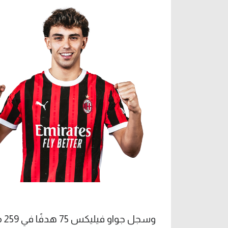
وسجل جواو فيليكس 75 هدفًا في 259 مباراة على مدار مسيرته.