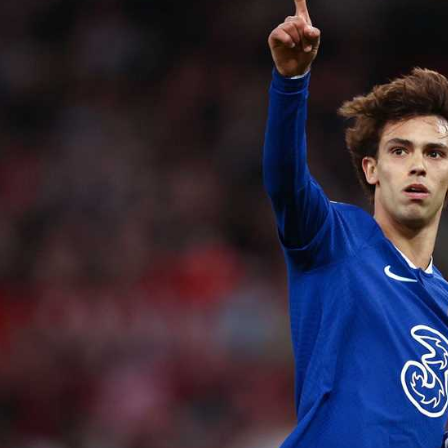
آسيا
دوري أبطال أوروبا
لسعودي للمحترفين
أمريكا
القسم الثاني
ل أوروبا
ركن الألعاب
رياضات أخرى
ل إفريقيا