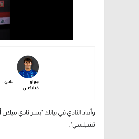
جواو
النادي : 
فيليكس
وأفاد النادي في بيانك "يسر نادي ميلان
تشيلسي".