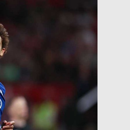
آراء حرة
الدوري ا
ركن الألعاب
دوري أبطا
دوري أبطا
كل البطولات