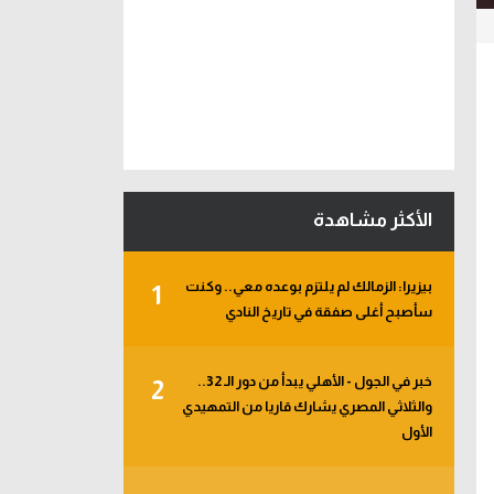
الأكثر مشاهدة
بيزيرا: الزمالك لم يلتزم بوعده معي.. وكنت
1
سأصبح أغلى صفقة في تاريخ النادي
خبر في الجول - الأهلي يبدأ من دور الـ 32..
2
والثلاثي المصري يشارك قاريا من التمهيدي
الأول