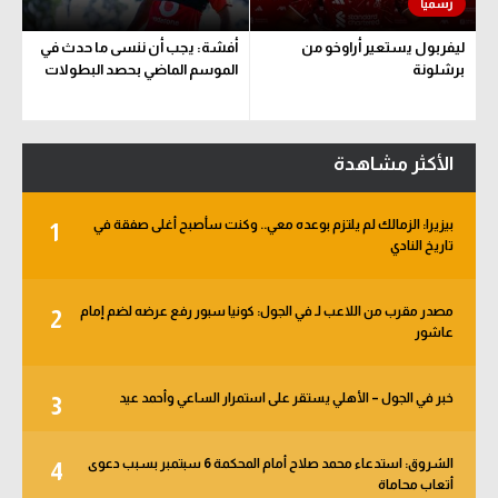
ليفربول يستعير أراوخو من
أفشة: يجب أن ننسى ما حدث في
برشلونة
الموسم الماضي بحصد البطولات
الأكثر مشاهدة
بيزيرا: الزمالك لم يلتزم بوعده معي.. وكنت سأصبح أغلى صفقة في
1
تاريخ النادي
مصدر مقرب من اللاعب لـ في الجول: كونيا سبور رفع عرضه لضم إمام
2
عاشور
خبر في الجول – الأهلي يستقر على استمرار الساعي وأحمد عيد
3
الشروق: استدعاء محمد صلاح أمام المحكمة 6 سبتمبر بسبب دعوى
4
أتعاب محاماة