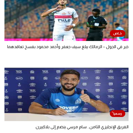
خبر في الجول – الزمالك يبلغ سيف جعفر وأحمد محمود بفسخ تعاقدهما
الفريق الإنجليزي الثامن.. سام مرسي ينضم إلى بلاكبيرن