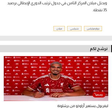
ويحتل ميلان المركز الثامن في جدول ترتيب الدوري الإيطالي برصيد
35 نقطة.
جواو فيليكس
تشيلسي
ميلان
نرشح لكم
ليفربول يستعير أراوخو من برشلونة