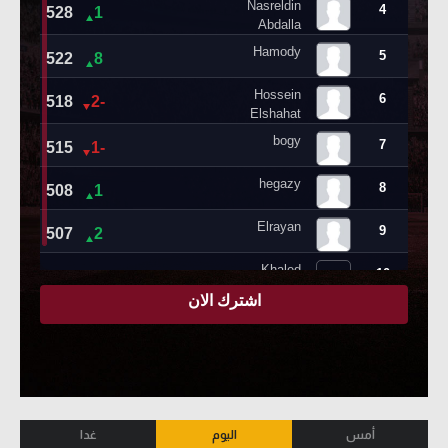
أمس
اليوم
غدا