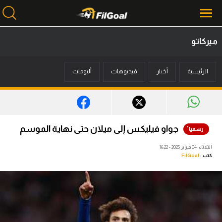
ميركاتو
محتوى إخباري
الرئيسية
أخبار
فيديوهات
ألبومات
الرئيسية
أخبار
مباريات
جواو فيليكس إلى ميلان حتى نهاية الموسم
ميركاتو
الثلاثاء، 04 فبراير 2025 - 16:22
كتب :
FilGoal
فانتازي في الجول
مسابقة التوقعات
فيديوهات
عدسات