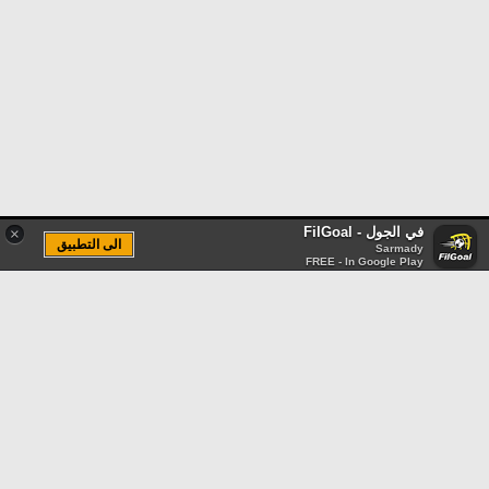
في الجول - FilGoal
×
الى التطبيق
Sarmady
FREE - In Google Play