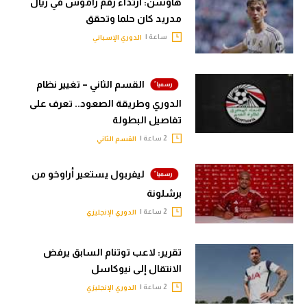
هاوسن: ارتداء رقم راموس في ريال
مدريد كان حلما وتحقق
ساعة |
الدوري الإسباني
القسم الثاني – تغيير نظام
الدوري وطريقة الصعود.. تعرف على
تفاصيل البطولة
2 ساعة |
القسم الثاني
ليفربول يستعير أراوخو من
برشلونة
2 ساعة |
الدوري الإنجليزي
تقرير: لاعب توتنام السابق يرفض
الانتقال إلى نيوكاسل
2 ساعة |
الدوري الإنجليزي