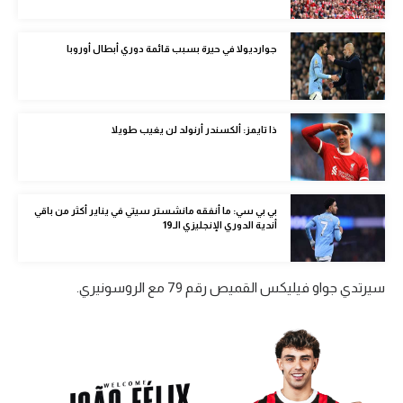
الوطن العربي
جوارديولا في حيرة بسبب قائمة دوري أبطال أوروبا
في المونديال
رياضة نسائية
آسيا
ذا تايمز: ألكسندر أرنولد لن يغيب طويلا
أمريكا
ركن الألعاب
بي بي سي: ما أنفقه مانشستر سيتي في يناير أكثر من باقي
أندية الدوري الإنجليزي الـ19
أقسام خاصة
Gamers
سيرتدي جواو فيليكس القميص رقم 79 مع الروسونيري.
ميركاتو
تحقيق في الجول
تقرير في الجول