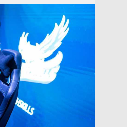
آراء حرة
الدوري ا
ركن الألعاب
دوري أبطا
دوري أبطا
كل البطولات