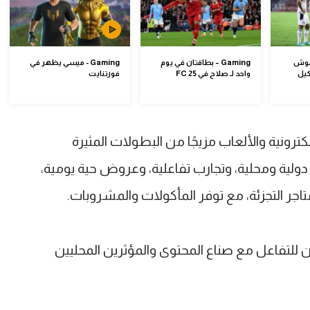
مرموش
Gaming – بطاقتان في يوم
Gaming - ميسي يظهر في
يل
واحد لـ صلاح في FC 25
فورتنايت
رونية والألعاب مزيجًا من البطولات المثيرة
co، بمشاركة فرق دولية ومحلية، وتجارب تفاعلية، وعروض حية يومية،
اجر التجزئة، مع توفر المأكولات والمشروبات.
 للتفاعل مع صناع المحتوى والمؤثرين المحليين