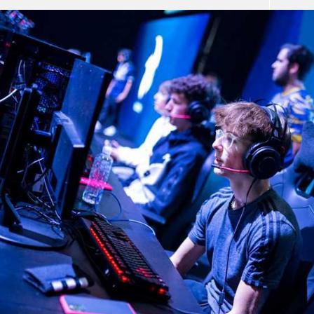
آسيا
دوري أبطال أوروبا
لسعودي للمحترفين
أمريكا
القسم الثاني
ل أوروبا
ركن الألعاب
رياضات أخرى
ل إفريقيا