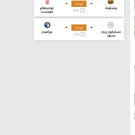
-
-
لم تبدأ
برشلونة
نوتنجهام
22:00
فورست
-
-
لم تبدأ
تشايكور ريزه
بيراميدز
15:00
سبور