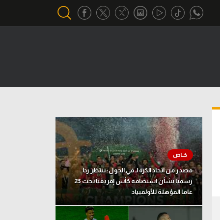
أقسام خاصة
Gamers
يكية
ميركاتو
تحقيق في الجول
تقرير في الجول
تحليل في الجول
مصدر من اتحاد الكرة لـ في الجول: ننتظر ردا
حكايات في الجول
رسميا بشأن استضافة كأس إفريقيا تحت 23
عاما المؤهلة للأولمبياد
كويز في الجول
فيديو في الجول