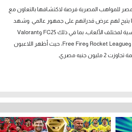
مصر للمواهب المصرية فرصة لاكتشافها بالتعاون مع
 مما يتيح لهم عرض قدراتهم على جمهور عالمي. وشهد
المهرجان ثلاثة أيام من البطولات التنافسية لمختلف الألعاب، بما في ذلك FC25 وValorant
وPUBG Mobile وLeague of Legends وRocket League وFree Fire، حيث أظهر اللاعبون
يون جنيه مصري.