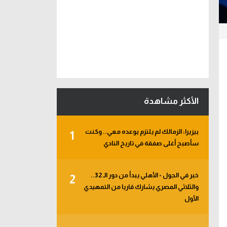
الأكثر مشاهدة
بيزيرا: الزمالك لم يلتزم بوعده معي.. وكنت
1
سأصبح أغلى صفقة في تاريخ النادي
خبر في الجول - الأهلي يبدأ من دور الـ 32..
2
والثلاثي المصري يشارك قاريا من التمهيدي
الأول