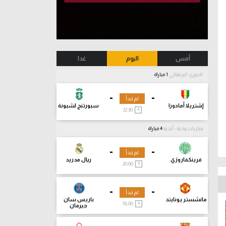
أمس
اليوم
غدا
الدوري البرتغالي
1 مباراة
-
-
لم تبدأ
إشتريلا أمادورا
سبورتنج لشبونة
22:30
مباريات ودية - أندية
4 مباراة
-
-
لم تبدأ
فرينكفاروزي
ريال مدريد
20:00
-
-
لم تبدأ
مانشستر يونايتد
باريس سان
18:00
جيرمان