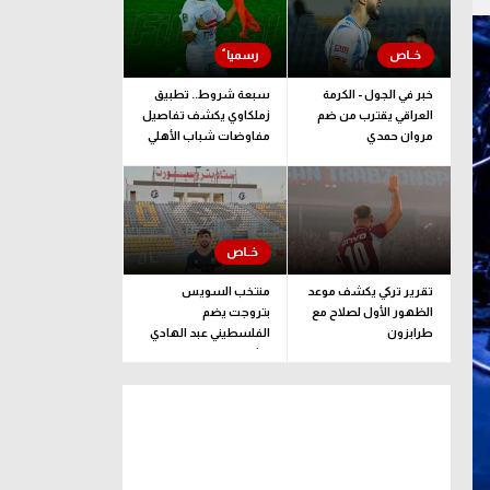
خبر في الجول - الكرمة
سبعة شروط.. تطبيق
العراقي يقترب من ضم
زملكاوي يكشف تفاصيل
مروان حمدي
مفاوضات شباب الأهلي
لضم بيزيرا قبل غلق
الملف
تقرير تركي يكشف موعد
منتخب السويس
الظهور الأول لصلاح مع
بتروجت يضم
طرابزون
الفلسطيني عبد الهادي
راشد