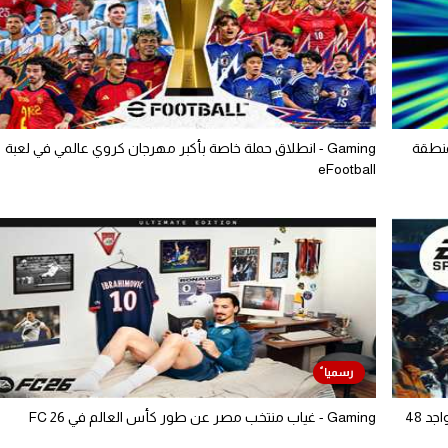
ل تصفيات EA SPORTS Pro Mobile لمنطقة
Gaming - انطلاق حملة خاصة بأكبر مهرجان كروي عالمي في لعبة
eFootball
Gaming - إطلاق طور جديد من EA Sports في FC 26 بتواجد 48
Gaming - غياب منتخب مصر عن طور كأس العالم في FC 26