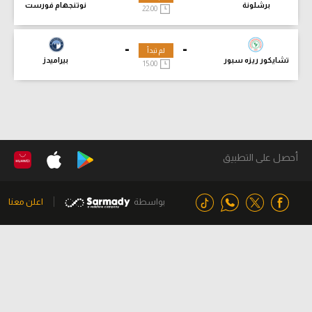
برشلونة
نوتنجهام فورست
22:00
-
-
لم تبدأ
تشايكور ريزه سبور
بيراميدز
15:00
أحصل على التطبيق
بواسطة
اعلن معنا