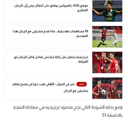
الوطن العربي
موقع UOL: بالميراس يوافق على انتقال روني إلى الريان
القطري
في المونديال
رياضة نسائية
10 مساهمات تهديفية.. ماذا قدم بنشرقي مع الريان هذا
الموسم
آسيا
أمريكا
تريزيجيه يحصل على ركلة جزاء في تعادل قاتل للريان مع
الغرافة
ركن الألعاب
أقسام خاصة
خبر في الجول - الأهلي لعب دورا في فسخ تعاقد
Gamers
بنشرقي مع الريان
ميركاتو
ومع بداية الشوط الثاني نجح محمود تريزيجيه في معادلة النتيجة
تحقيق في الجول
بالدقيقة 51.
تقرير في الجول