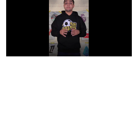
الدوري السعودي للمحترفين
دوري أبطال أوروبا
دوري أبطال إفريقيا
كل البطولات
أقسام
الكرة المصرية
الدوري المصري
الكرة الأوروبية
الكرة الإفريقية
منتخب مصر