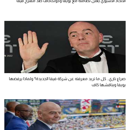
الاتحاد الآسيوي يعلن تضامنه مع يويفا وكونكاكاف ضد مقترح فيفا
صراع ناري.. كل ما تريد معرفته عن شركة فيفا الجديدة؟ ولماذا يرفضها
يويفا ويناقشها كاف