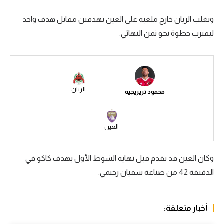
سعودي في الجول
وتغلب الريان خارج ملعبه على العين بهدفين مقابل هدف واحد
ليقترب خطوة نحو ثمن النهائي.
الدوري الإنجليزي
الدوري الإسباني
دوري أبطال أوروبا
الريان
محمود تريزيجيه
القسم الثاني
رياضات أخرى
العين
أمم إفريقيا
كرة السلة الأمريكية
وكان العين قد تقدم قبل نهاية الشوط الأول بهدف كاكو في
الدقيقة 42 من صناعة سفيان رحيمي.
كرة سلة
كرة يد
أخبار متعلقة:
كرة طائرة