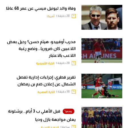
وفاة والد ليونيل ميسي عن عمر 68 عامًا
28 دقيقة |
أمريكا
مدرب أوفييدو: هيثم حسن؟ رحيل بعض
اللاعبين كان ضروريا.. ونضع رغبة
اللاعب بالاعتبار
28 دقيقة |
الكرة الأوروبية
تقرير قطري: إجراءات إدارية تفصل
الشمال عن إعلان ضم بن رمضان
38 دقيقة |
الكرة المصرية
قبل الأهلي ب 3 أيام.. برشلونة
يعلن مواجهة بازل وديا
ساعة |
الدوري الإسباني