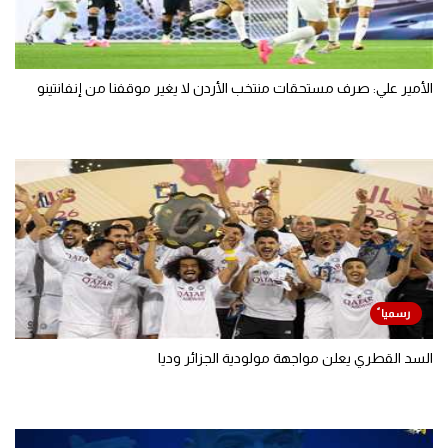
الأمير علي: صرف مستحقات منتخب الأردن لا يغير موقفنا من إنفانتينو
السد القطري يعلن مواجهة مولودية الجزائر وديا