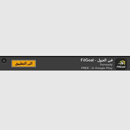
في الجول - FilGoal
×
الى التطبيق
Sarmady
FREE - In Google Play