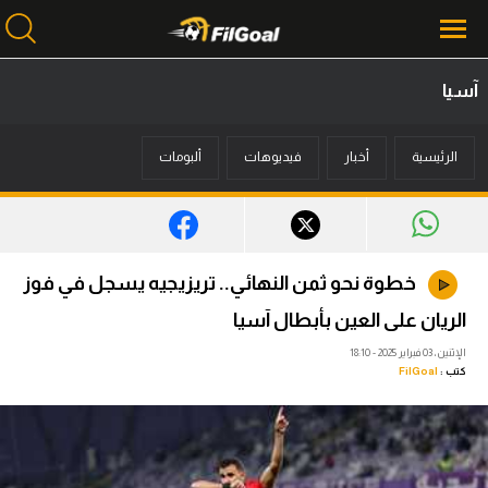
آسيا
محتوى إخباري
الرئيسية
أخبار
فيديوهات
ألبومات
الرئيسية
أخبار
مباريات
خطوة نحو ثمن النهائي.. تريزيجيه يسجل في فوز
ميركاتو
الريان على العين بأبطال آسيا
فانتازي في الجول
الإثنين، 03 فبراير 2025 - 18:10
كتب :
FilGoal
مسابقة التوقعات
فيديوهات
عدسات