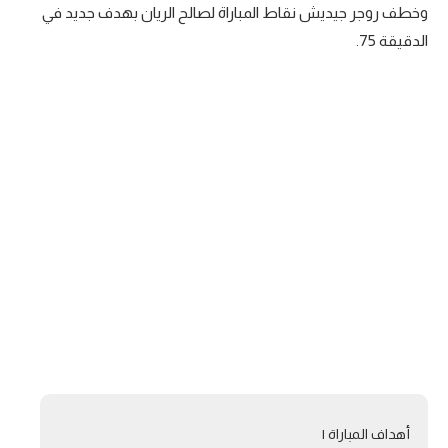
وخطف روجر جيديش نقاط المباراة لصالح الريان بهدف جديد في
تحليل في الجول
الدقيقة 75.
حكايات في الجول
كويز في الجول
فيديو في الجول
أهداف المباراة |