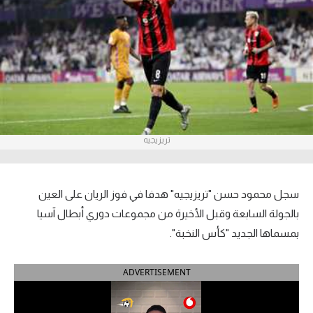
آراء حرة
ركن الألعاب
بطولات
أمريكا 2026
تريزيجيه
الدوري المصري
الدوري الإنجليزي الممتاز
سجل محمود حسن "تريزيجيه" هدفا في فوز الريان على العين
الدوري الإسباني
بالجولة السابعة وقبل الأخيرة من مجموعات دوري أبطال آسيا
بمسماها الجديد "كأس النخبة".
الدوري الإيطالي
ADVERTISEMENT
الدوري الألماني
الدوري الفرنسي