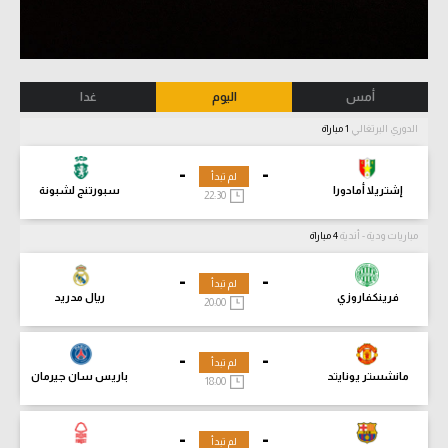
أمس
اليوم
غدا
الدوري البرتغالي
1 مباراة
-
-
لم تبدأ
إشتريلا أمادورا
سبورتنج لشبونة
22:30
مباريات ودية - أندية
4 مباراة
-
-
لم تبدأ
فرينكفاروزي
ريال مدريد
20:00
-
-
لم تبدأ
مانشستر يونايتد
باريس سان جيرمان
18:00
-
-
لم تبدأ