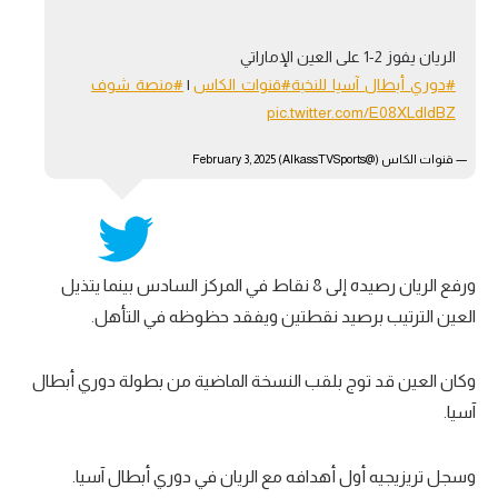
الريان يفوز 2-1 على العين الإماراتي
#دوري_أبطال_آسيا_للنخبة
#قنوات_الكاس
|
#منصة_شوف
pic.twitter.com/E08XLdldBZ
— قنوات الكاس (@AlkassTVSports)
February 3, 2025
ورفع الريان رصيده إلى 8 نقاط في المركز السادس بينما يتذيل
العين الترتيب برصيد نقطتين ويفقد حظوظه في التأهل.
وكان العين قد توج بلقب النسخة الماضية من بطولة دوري أبطال
آسيا.
وسجل تريزيجيه أول أهدافه مع الريان في دوري أبطال آسيا.